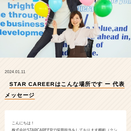
代
表
メ
ッ
セ
ー
ジ
【株
式
会
社
S
2024.01.11
T
A
STAR CAREERはこんな場所です ー 代表
R
C
メッセージ
A
R
E
E
こんにちは！
R
株式会社STARCAREERで採用担当をしております櫛桁（クシ
の