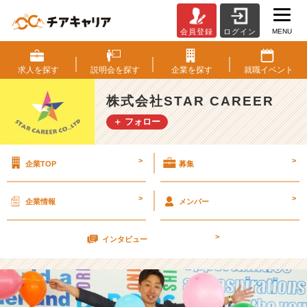
MENU
会員登録
ログイン
S
T
A
求人を
探す
説明会を
探す
企業を
探す
就職
イベント
R
C
株式会社STAR CAREER
A
＋ フォロー
R
E
E
>
>
企業TOP
募集
R
は
こ
>
>
企業情報
メンバー
ん
な
>
場
インタビュー
所
で
す
ー