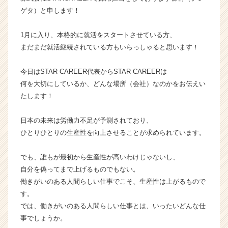
タ
ゲタ）と申します！
イ
ム
1月に入り、本格的に就活をスタートさせている方、
ラ
まだまだ就活継続されている方もいらっしゃると思います！
イ
ン】
今日はSTAR CAREER代表からSTAR CAREERは
|
何を大切にしているか、どんな場所（会社）なのかをお伝えい
ベ
ン
たします！
チ
ャ
日本の未来は労働力不足が予測されており、
ー・
ひとりひとりの生産性を向上させることが求められています。
成
長
でも、誰もが最初から生産性が高いわけじゃないし、
企
自分を偽ってまで上げるものでもない。
業
か
働きがいのある人間らしい仕事でこそ、生産性は上がるもので
ら
す。
ス
では、働きがいのある人間らしい仕事とは、いったいどんな仕
カ
事でしょうか。
ウ