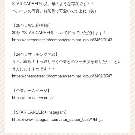
a
STAR CAREERの父、母のような存在です＾＾
r
バルーンの写真、お茶目で可愛いですよね（笑）
e
e
【25卒☆WEB説明会】
r）
30分でSTAR CAREERについて知っていただけます！
https://cheercareer.jp/company/seminar_group/3469/9143
【24卒☆マッチング面談】
タイパ重視！手っ取り早く企業とのマッチ度を知りたい！とい
う方におすすめです＾＾
https://cheercareer.jp/company/seminar_group/3469/8547
【企業ホームページ】
https://star-career.co.jp/
【STAR CAREER★Instagram】
https://www.instagram.com/star_career_0520/?hl=ja