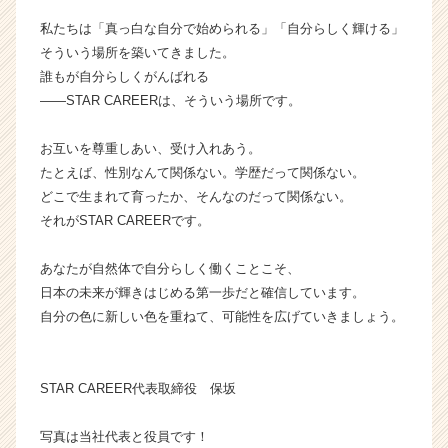
ト
私たちは「真っ白な自分で始められる」「自分らしく輝ける」
が
そういう場所を築いてきました。
届
く
誰もが自分らしくがんばれる
就
――STAR CAREERは、そういう場所です。
活
サ
お互いを尊重しあい、受け入れあう。
イ
たとえば、性別なんて関係ない。学歴だって関係ない。
ト
どこで生まれて育ったか、そんなのだって関係ない。
チ
それがSTAR CAREERです。
ア
キ
ャ
あなたが自然体で自分らしく働くことこそ、
リ
日本の未来が輝きはじめる第一歩だと確信しています。
ア
自分の色に新しい色を重ねて、可能性を広げていきましょう。
（C
h
e
STAR CAREER代表取締役 保坂
e
r
C
写真は当社代表と役員です！