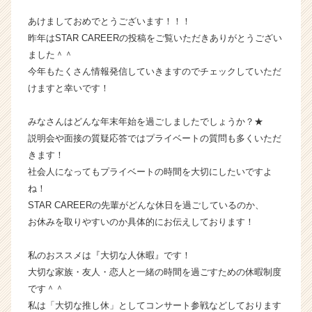
業
あけましておめでとうございます！！！
か
昨年はSTAR CAREERの投稿をご覧いただきありがとうござい
ら
ました＾＾
ス
今年もたくさん情報発信していきますのでチェックしていただ
カ
ウ
けますと幸いです！
ト
が
みなさんはどんな年末年始を過ごしましたでしょうか？★
届
説明会や面接の質疑応答ではプライベートの質問も多くいただ
く
きます！
就
社会人になってもプライベートの時間を大切にしたいですよ
活
ね！
サ
イ
STAR CAREERの先輩がどんな休日を過ごしているのか、
ト
お休みを取りやすいのか具体的にお伝えしております！
チ
ア
私のおススメは『大切な人休暇』です！
キ
大切な家族・友人・恋人と一緒の時間を過ごすための休暇制度
ャ
です＾＾
リ
私は「大切な推し休」としてコンサート参戦などしております
ア