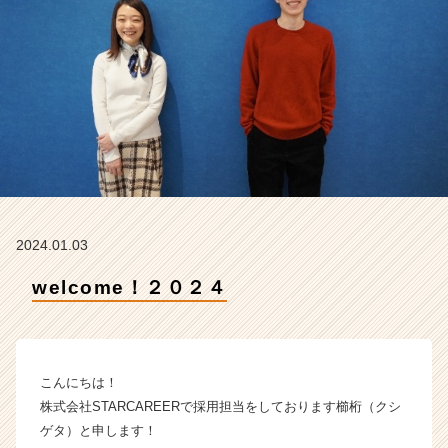
C
A
R
E
E
R
の
タ
イ
ム
ラ
イ
2024.01.03
ン】
|
welcome！２０２４
ベ
ン
チ
ャ
こんにちは！
ー・
成
株式会社STARCAREERで採用担当をしております櫛桁（クシ
長
ゲタ）と申します！
企