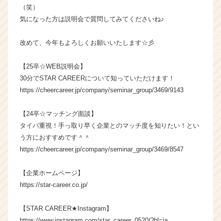
（C
（笑）
h
気になった方は説明会で質問してみてくださいね♪
e
e
改めて、今年もよろしくお願いいたします☆彡
r
C
【25卒☆WEB説明会】
a
30分でSTAR CAREERについて知っていただけます！
r
e
https://cheercareer.jp/company/seminar_group/3469/9143
e
r）
【24卒☆マッチング面談】
タイパ重視！手っ取り早く企業とのマッチ度を知りたい！とい
う方におすすめです＾＾
https://cheercareer.jp/company/seminar_group/3469/8547
【企業ホームページ】
https://star-career.co.jp/
【STAR CAREER★Instagram】
https://www.instagram.com/star_career_0520/?hl=ja