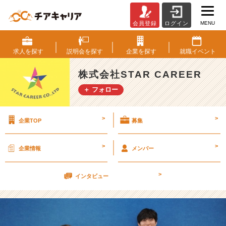
MENU
会員登録
ログイン
w
e
l
求人を
探す
説明会を
探す
企業を
探す
就職
イベント
c
o
株式会社STAR CAREER
m
＋ フォロー
e！
２
０
>
>
企業TOP
募集
２
４
【株
>
>
企業情報
メンバー
式
会
>
社
インタビュー
S
T
A
R