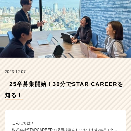
E
R
を
知
る！
【株
式
会
社
S
T
A
2023.12.07
R
C
25卒募集開始！30分でSTAR CAREERを
A
R
知る！
E
E
R
の
こんにちは！
タ
株式会社STARCAREERで採用担当をしております櫛桁（クシ
イ