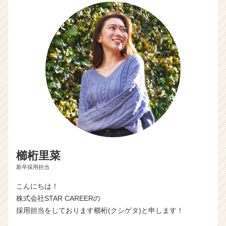
e
e
r）
櫛桁里菜
新卒採用担当
こんにちは！
株式会社STAR CAREERの
採用担当をしております櫛桁(クシゲタ)と申します！