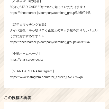
【25卒☆WEB説明会】
届
30分でSTAR CAREERについて知っていただけます！
く
https://cheercareer.jp/company/seminar_group/3469/9143
就
活
サ
【24卒☆マッチング面談】
イ
タイパ重視！手っ取り早く企業とのマッチ度を知りたい！とい
ト
う方におすすめです＾＾
チ
https://cheercareer.jp/company/seminar_group/3469/8547
ア
キ
【企業ホームページ】
ャ
リ
https://star-career.co.jp/
ア
（C
【STAR CAREER★Instagram】
h
https://www.instagram.com/star_career_0520/?hl=ja
e
e
r
C
この投稿の著者
a
r