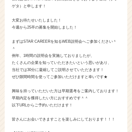
ム
ゲタ）と申します！
ラ
イ
大変お待たせいたしました！
ン】
今週から25卒の募集を開始しました！
|
ベ
まずはSTAR CAREERを知るWEB説明会へご参加ください＾
ン
＾
チ
ャ
例年、1時間の説明会を実施しておりましたが、
ー・
たくさんの企業を知っていただきたいという思いがあり、
成
当社では30分に凝縮してご説明させていただきます！
長
ぜひ隙間時間を使ってご参加いただけますと幸いです★
企
業
興味を持っていただいた方は早期選考をご案内しております！
か
早期内定を獲得したい方におすすめです＾＾
ら
ス
以下URLからご予約いただけます！
カ
ウ
皆さんにお会いできますことを楽しみにしております！！！
ト
が