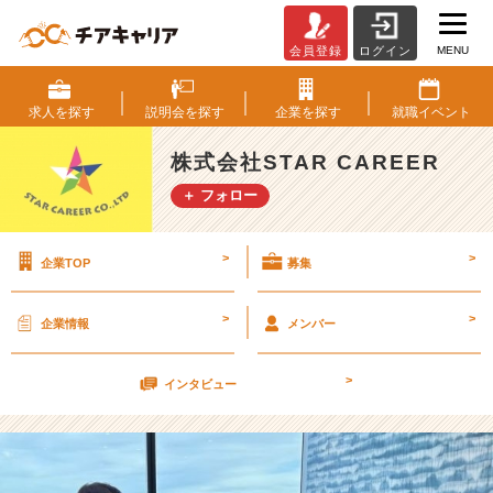
MENU
会員登録
ログイン
2
5
卒
求人を
探す
説明会を
探す
企業を
探す
就職
イベント
募
集
株式会社STAR CAREER
開
＋ フォロー
始！
3
0
>
>
企業TOP
募集
分
で
S
>
>
企業情報
メンバー
T
A
>
R
インタビュー
C
A
R
E