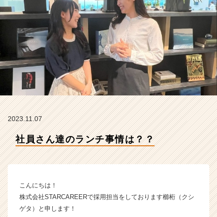
R
C
A
R
E
E
R
の
タ
イ
ム
ラ
2023.11.07
イ
ン】
社員さん達のランチ事情は？？
|
ベ
ン
チ
こんにちは！
ャ
ー・
株式会社STARCAREERで採用担当をしております櫛桁（クシ
成
ゲタ）と申します！
長