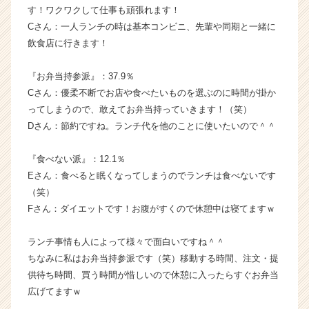
ア
す！ワクワクして仕事も頑張れます！
（C
Cさん：一人ランチの時は基本コンビニ、先輩や同期と一緒に
h
飲食店に行きます！
e
e
『お弁当持参派』：37.9％
r
Cさん：優柔不断でお店や食べたいものを選ぶのに時間が掛か
C
ってしまうので、敢えてお弁当持っていきます！（笑）
a
r
Dさん：節約ですね。ランチ代を他のことに使いたいので＾＾
e
e
『食べない派』：12.1％
r）
Eさん：食べると眠くなってしまうのでランチは食べないです
（笑）
Fさん：ダイエットです！お腹がすくので休憩中は寝てますｗ
ランチ事情も人によって様々で面白いですね＾＾
ちなみに私はお弁当持参派です（笑）移動する時間、注文・提
供待ち時間、買う時間が惜しいので休憩に入ったらすぐお弁当
広げてますｗ