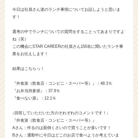
企
今日は社員さん達のランチ事情についてお話しようと思いま
業
す！
か
ら
選考の中でランチについての質問をすることってあまりですよ
ス
カ
ね（笑）
ウ
この機会にSTAR CAREERの社員さん150名に聞いたランチ事
ト
業をお伝えします！
が
届
結果はこちらっ！
く
就
『外食派（飲食店・コンビニ・スーパー等）』：48.3％
活
サ
『お弁当持参派』：37.9％
イ
『食べない派』：12.1％
ト
チ
↓回答していただいた方のそれぞれのコメントです！↓
ア
『外食派（飲食店・コンビニ・スーパー等）』
キ
Aさん：作るのは面倒くさいので買うことが多いです！
ャ
Bさん：通勤中に今日はどこのお店で食べようか考えていま
リ