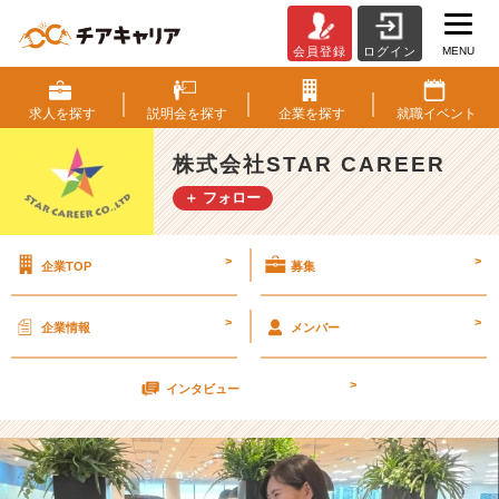
MENU
会員登録
ログイン
社
員
さ
求人を
探す
説明会を
探す
企業を
探す
就職
イベント
ん
達
株式会社STAR CAREER
の
＋ フォロー
ラ
ン
チ
>
>
企業TOP
募集
事
情
は？？
>
>
企業情報
メンバー
【株
式
>
会
インタビュー
社
S
T
A