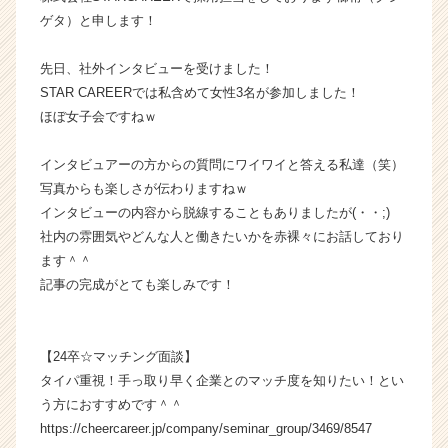
イ
ゲタ）と申します！
ン】
|
先日、社外インタビューを受けました！
ベ
STAR CAREERでは私含めて女性3名が参加しました！
ン
ほぼ女子会ですねｗ
チ
ャ
インタビュアーの方からの質問にワイワイと答える私達（笑）
ー・
成
写真からも楽しさが伝わりますねｗ
長
インタビューの内容から脱線することもありましたが(・・;)
企
社内の雰囲気やどんな人と働きたいかを赤裸々にお話しており
業
ます＾＾
か
記事の完成がとても楽しみです！
ら
ス
カ
ウ
【24卒☆マッチング面談】
ト
タイパ重視！手っ取り早く企業とのマッチ度を知りたい！とい
が
う方におすすめです＾＾
届
https://cheercareer.jp/company/seminar_group/3469/8547
く