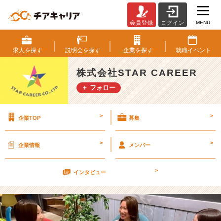
MENU
会員登録
ログイン
社
外
イ
求人を
探す
説明会を
探す
企業を
探す
就職
イベント
ン
タ
株式会社STAR CAREER
ビ
＋ フォロー
ュ
ー
を
>
>
企業TOP
募集
受
け
ま
>
>
企業情報
メンバー
し
た
>
＾
インタビュー
＾
ほ
ぼ
女