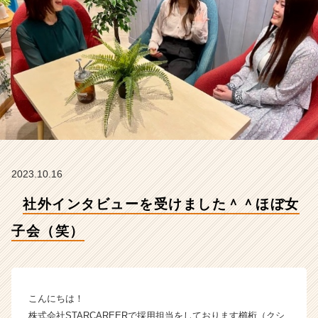
子
会
（笑）
【株
式
会
社
S
T
A
R
C
2023.10.16
A
R
社外インタビューを受けました＾＾ほぼ女
E
E
子会（笑）
R
の
タ
イ
こんにちは！
ム
株式会社STARCAREERで採用担当をしております櫛桁（クシ
ラ