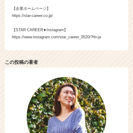
就
【企業ホームページ】
活
https://star-career.co.jp/
サ
イ
ト
【STAR CAREER★Instagram】
チ
https://www.instagram.com/star_career_0520/?hl=ja
ア
キ
ャ
リ
この投稿の著者
ア
（C
h
e
e
r
C
a
r
e
e