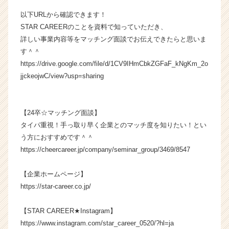
ト
以下URLから確認できます！
が
STAR CAREERのことを資料で知っていただき、
届
く
詳しい事業内容等をマッチング面談でお伝えできたらと思いま
就
す＾＾
活
https://drive.google.com/file/d/1CV9IHmCbkZGFaF_kNgKm_2o
サ
jjckeojwC/view?usp=sharing
イ
ト
チ
【24卒☆マッチング面談】
ア
キ
タイパ重視！手っ取り早く企業とのマッチ度を知りたい！とい
ャ
う方におすすめです＾＾
リ
https://cheercareer.jp/company/seminar_group/3469/8547
ア
（C
【企業ホームページ】
h
https://star-career.co.jp/
e
e
r
【STAR CAREER★Instagram】
C
https://www.instagram.com/star_career_0520/?hl=ja