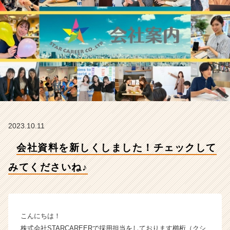
て
く
だ
さ
い
ね
♪
【株
式
会
社
S
2023.10.11
T
A
会社資料を新しくしました！チェックして
R
C
みてくださいね♪
A
R
E
E
こんにちは！
R
株式会社STARCAREERで採用担当をしております櫛桁（クシ
の