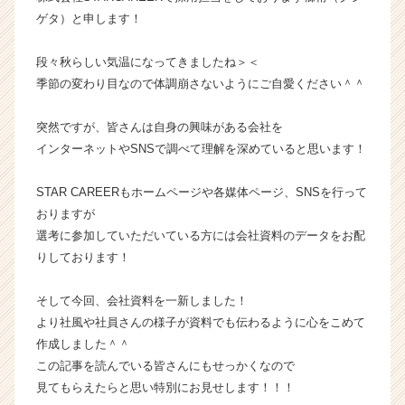
タ
ゲタ）と申します！
イ
ム
段々秋らしい気温になってきましたね＞＜
ラ
季節の変わり目なので体調崩さないようにご自愛ください＾＾
イ
ン】
突然ですが、皆さんは自身の興味がある会社を
|
インターネットやSNSで調べて理解を深めていると思います！
ベ
ン
チ
STAR CAREERもホームページや各媒体ページ、SNSを行って
ャ
おりますが
ー・
選考に参加していただいている方には会社資料のデータをお配
成
りしております！
長
企
そして今回、会社資料を一新しました！
業
か
より社風や社員さんの様子が資料でも伝わるように心をこめて
ら
作成しました＾＾
ス
この記事を読んでいる皆さんにもせっかくなので
カ
見てもらえたらと思い特別にお見せします！！！
ウ