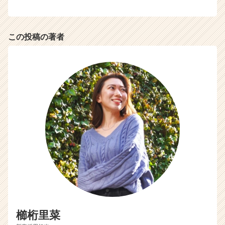
a
r
e
e
この投稿の著者
r）
櫛桁里菜