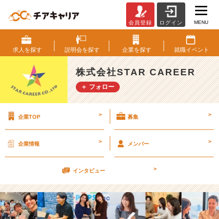
MENU
会員登録
ログイン
会
社
資
求人を
探す
説明会を
探す
企業を
探す
就職
イベント
料
を
株式会社STAR CAREER
新
＋ フォロー
し
く
し
>
>
企業TOP
募集
ま
し
た！
>
>
企業情報
メンバー
チ
ェ
>
ッ
インタビュー
ク
し
て
み