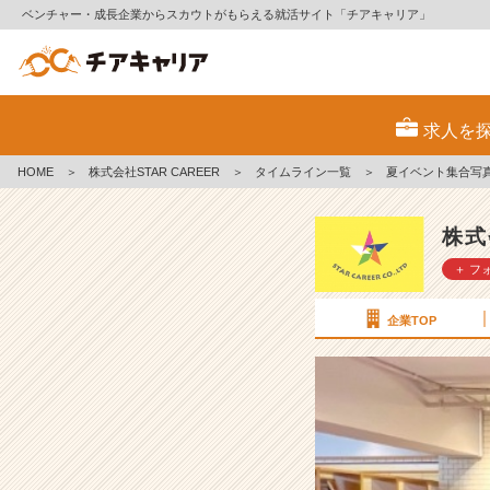
ベンチャー・成長企業からスカウトがもらえる就活サイト「チアキャリア」
夏
イ
求人を
ベ
ン
HOME
＞
株式会社STAR CAREER
＞
タイムライン一覧
＞
夏イベント集合写
ト
集
合
株式
写
＋ フ
真！
み
ん
企業TOP
な
で
お
祭
り
ポ
ー