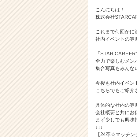
イ
ン】
こんにちは！
|
株式会社STARC
ベ
ン
これまで何回かに
チ
社内イベントの雰
ャ
ー・
成
「STAR CAR
長
全力で楽しむメン
企
集合写真もみんな
業
か
今後も社内イベン
ら
こちらでもご紹介
ス
カ
ウ
具体的な社内の雰
ト
会社概要と共にお
が
まず少しでも興味
届
↓↓↓
く
【24卒☆マッチン
就