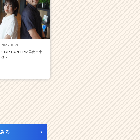
2025.07.29
STAR CAREERの男女比率
は？
みる