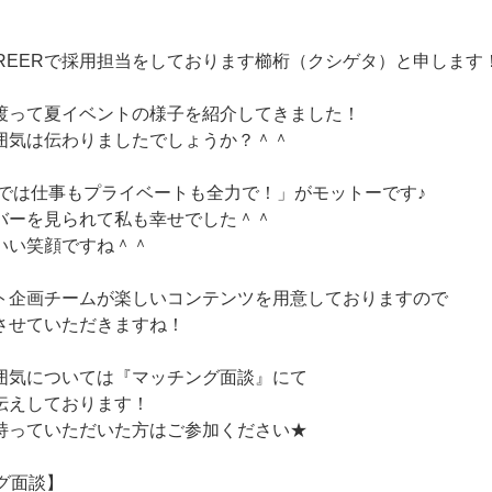
AREERで採用担当をしております櫛桁（クシゲタ）と申します
渡って夏イベントの様子を紹介してきました！
囲気は伝わりましたでしょうか？＾＾
EERでは仕事もプライベートも全力で！」がモットーです♪
バーを見られて私も幸せでした＾＾
いい笑顔ですね＾＾
ト企画チームが楽しいコンテンツを用意しておりますので
させていただきますね！
囲気については『マッチング面談』にて
伝えしております！
持っていただいた方はご参加ください★
グ面談】