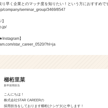
取り早く企業とのマッチ度を知りたい！という方におすすめで
r.jp/company/seminar_group/3469/8547
ジ】
o.jp/
Instagram】
ram.com/star_career_0520/?hl=ja
櫛桁里菜
新卒採用担当
こんにちは！
株式会社STAR CAREERの
採用担当をしております櫛桁(クシゲタ)と申します！