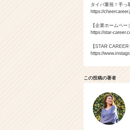
タイパ重視！手っ
活
https://cheercaree
サ
イ
ト
【企業ホームペー
チ
https://star-career.c
ア
キ
【STAR CAREER★
ャ
https://www.instag
リ
ア
（C
h
この投稿の著者
e
e
r
C
a
r
e
e
r）