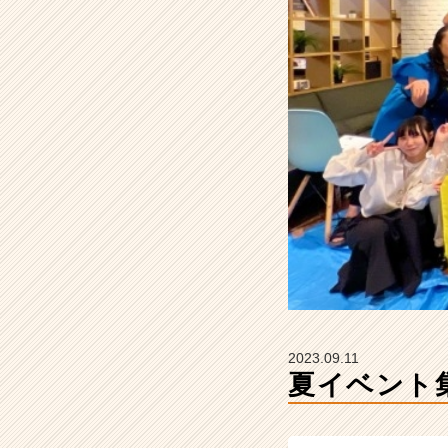
ズ？！
（笑）
【株
式
会
社
S
T
A
R
C
A
R
E
E
R
の
2023.09.11
タ
夏イベント
イ
ム
ラ