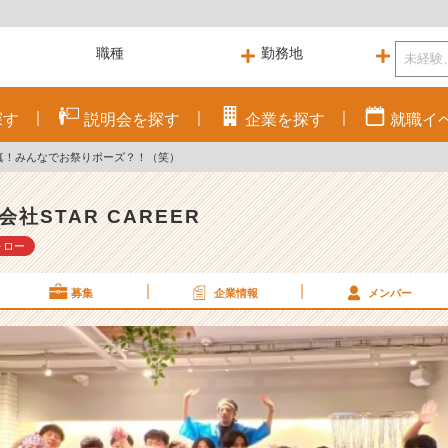
探す
説明会を
探す
企業を
探す
就職
イ
真！みんなでお祭りポーズ？！（笑）
会社STAR CAREER
ォロー
募集
企業情報
メンバー