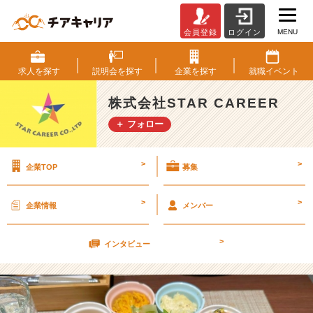
MENU
会員登録
ログイン
内
定
者
求人を
探す
説明会を
探す
企業を
探す
就職
イベント
と
ラ
株式会社STAR CAREER
ン
＋ フォロー
チ
会
♪
>
>
企業TOP
募集
【株
式
会
>
>
企業情報
メンバー
社
S
>
T
インタビュー
A
R
C
A