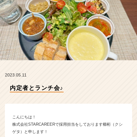
R
E
E
R
の
タ
イ
ム
ラ
イ
ン】
|
2023.05.11
ベ
ン
内定者とランチ会♪
チ
ャ
ー・
成
こんにちは！
長
企
株式会社STARCAREERで採用担当をしております櫛桁（クシ
業
ゲタ）と申します！
か