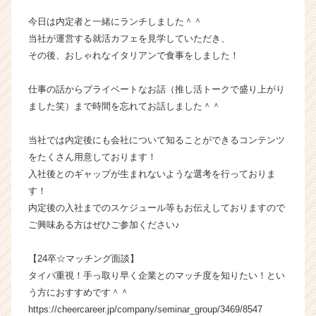
ら
今日は内定者と一緒にランチしました＾＾
ス
当社が運営する就活カフェを見学していただき、
カ
その後、おしゃれなイタリアンで食事をしました！
ウ
ト
が
仕事の話からプライベートなお話（推し活トークで盛り上がり
届
ました笑）まで時間を忘れてお話しました＾＾
く
就
当社では内定後にも会社について知ることができるコンテンツ
活
をたくさん用意しております！
サ
入社後とのギャップが生まれないような選考を行っておりま
イ
す！
ト
チ
内定後の入社までのスケジュール等もお伝えしておりますので
ア
ご興味ある方はぜひご参加ください♪
キ
ャ
【24卒☆マッチング面談】
リ
タイパ重視！手っ取り早く企業とのマッチ度を知りたい！とい
ア
う方におすすめです＾＾
（C
https://cheercareer.jp/company/seminar_group/3469/8547
h