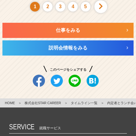
1
2
3
4
5
仕事をみる
説明会情報をみる
このページをシェアする
HOME
＞
株式会社STAR CAREER
＞
タイムライン一覧
＞
内定者とランチ会♪
SERVICE
就職サービス