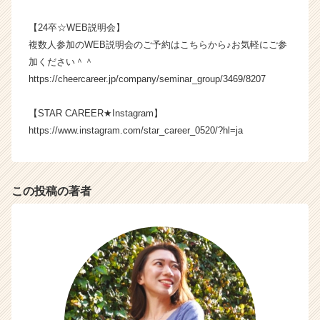
e
e
【24卒☆WEB説明会】
r
複数人参加のWEB説明会のご予約はこちらから♪お気軽にご参
C
加ください＾＾
a
https://cheercareer.jp/company/seminar_group/3469/8207
r
e
【STAR CAREER★Instagram】
e
r）
https://www.instagram.com/star_career_0520/?hl=ja
この投稿の著者