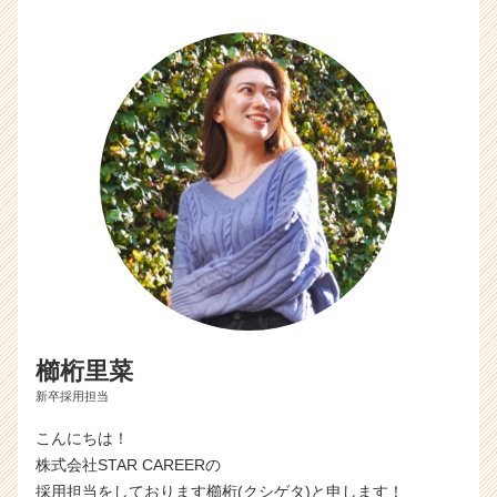
a
r
e
e
r）
櫛桁里菜
新卒採用担当
こんにちは！
株式会社STAR CAREERの
採用担当をしております櫛桁(クシゲタ)と申します！