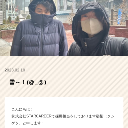
の
タ
イ
ム
ラ
イ
ン】
|
ベ
ン
チ
ャ
2023.02.10
ー・
成
雪～！(@_@)
長
企
業
か
こんにちは！
ら
ス
株式会社STARCAREERで採用担当をしております櫛桁（クシ
カ
ゲタ）と申します！
ウ