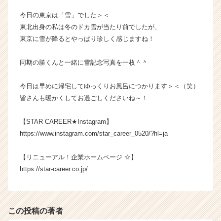
ト
今日の東京は「雪」でした＞＜
が
東北出身の私は冬のドカ雪が当たり前でしたが、
届
東京に雪が降るとやっぱり珍しく感じますね！
く
就
活
同期の勝くんと一緒に雪記念写真を一枚＾＾
サ
イ
今日は早めに帰宅してゆっくりお風呂につかります＞＜（笑）
ト
皆さんも暖かくしてお過ごしくださいね～！
チ
ア
【STAR CAREER★Instagram】
キ
https://www.instagram.com/star_career_0520/?hl=ja
ャ
リ
ア
【リニューアル！企業ホームページ ☆】
（C
https://star-career.co.jp/
h
e
e
r
この投稿の著者
C