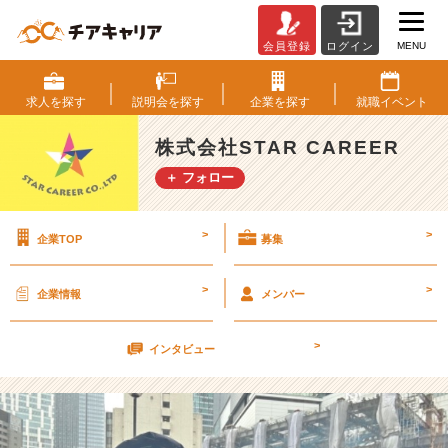
MENU
会員登録
ログイン
雪
～！
(@
求人を
探す
説明会を
探す
企業を
探す
就職
イベント
_
@)
株式会社STAR CAREER
【株
＋ フォロー
式
会
社
>
>
企業TOP
募集
S
T
A
>
>
企業情報
メンバー
R
C
>
A
インタビュー
R
E
E
R