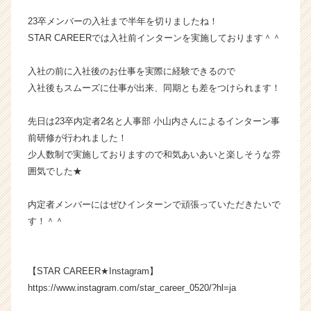
長
23卒メンバーの入社まで半年を切りましたね！
企
STAR CAREERでは入社前インターンを実施しております＾＾
業
か
入社の前に入社後のお仕事を実際に経験できるので
ら
ス
入社後もスムーズに仕事が出来、同期とも差をつけられます！
カ
ウ
先日は23卒内定者2名と人事部 小山内さんによるインターン事
ト
前研修が行われました！
が
少人数制で実施しておりますので和気あいあいと楽しそうな雰
届
囲気でした★
く
就
活
内定者メンバーにはぜひインターンで頑張っていただきたいで
サ
す！＾＾
イ
ト
チ
【STAR CAREER★Instagram】
ア
https://www.instagram.com/star_career_0520/?hl=ja
キ
ャ