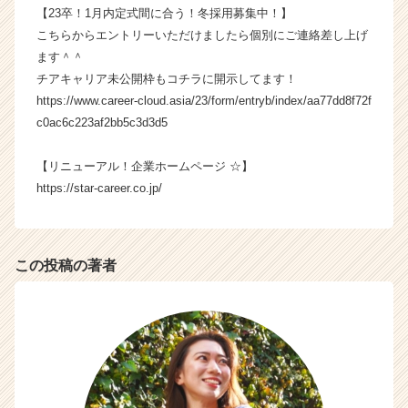
リ
【23卒！1月内定式間に合う！冬採用募集中！】
ア
こちらからエントリーいただけましたら個別にご連絡差し上げ
（C
ます＾＾
h
チアキャリア未公開枠もコチラに開示してます！
e
https://www.career-cloud.asia/23/form/entryb/index/aa77dd8f72f
e
c0ac6c223af2bb5c3d3d5
r
C
a
【リニューアル！企業ホームページ ☆】
r
https://star-career.co.jp/
e
e
r）
この投稿の著者