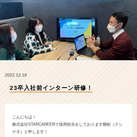
A
R
C
A
R
E
E
R
の
タ
イ
ム
2022.12.16
ラ
イ
23卒入社前インターン研修！
ン】
|
ベ
ン
こんにちは！
チ
ャ
株式会社STARCAREERで採用担当をしております櫛桁（クシ
ー・
ゲタ）と申します！
成