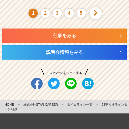
1
2
3
4
5
仕事をみる
説明会情報をみる
このページをシェアする
HOME
＞
株式会社STAR CAREER
＞
タイムライン一覧
＞
23卒入社前インタ
ーン研修！