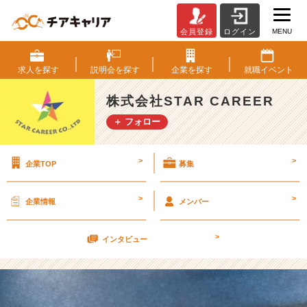
MENU
会員登録
ログイン
2
3
卒
求人を
探す
説明会を
探す
企業を
探す
就職
イベント
入
社
株式会社STAR CAREER
前
＋ フォロー
イ
ン
タ
>
>
企業TOP
募集
ー
ン
研
>
>
企業情報
メンバー
修！
【株
>
式
インタビュー
会
社
S
T