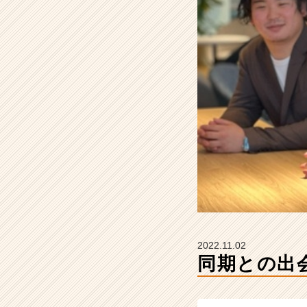
A
R
E
E
R
の
タ
イ
ム
ラ
イ
ン】
|
ベ
ン
チ
ャ
2022.11.02
ー・
同期との出
成
長
企