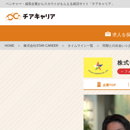
ベンチャー・成長企業からスカウトがもらえる就活サイト「チアキャリア」
同
期
求人を
と
の
HOME
＞
株式会社STAR CAREER
＞
タイムライン一覧
＞
同期との出会い☆
出
会
い
株式
☆
＋ フ
彡
【株
式
企業TOP
会
社
S
T
A
R
C