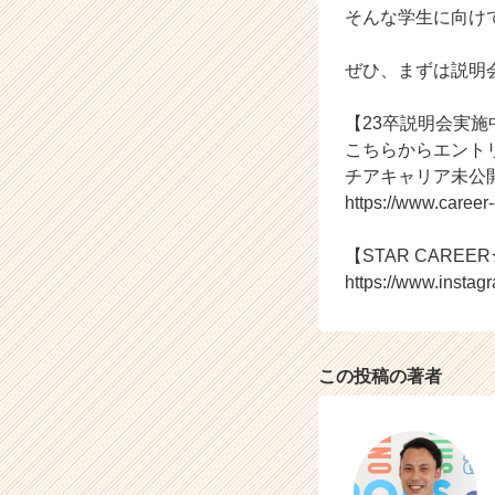
そんな学生に向け
h
e
e
ぜひ、まずは説明
r
C
【23卒説明会実施
a
こちらからエント
r
チアキャリア未公
e
https://www.caree
e
r）
【STAR CAREER★
https://www.instag
この投稿の著者