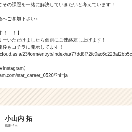
てその課題を一緒に解決していきたいと考えています！
会へご参加下さい♪
中！！！】
リーいただけましたら個別にご連絡差し上げます！
開枠もコチラに開示してます！
r-cloud.asia/23/form/entryb/index/aa77dd8f72fc0ac6c223af2bb5
Instagram】
ram.com/star_career_0520/?hl=ja
小山内 拓
採用担当