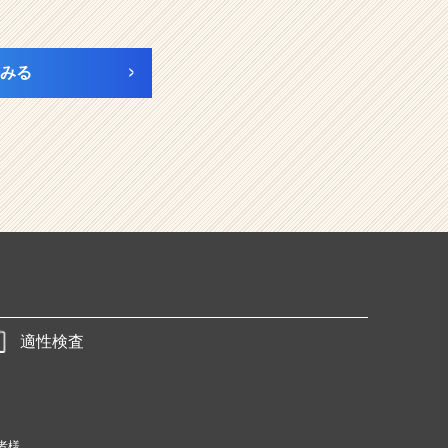
みる
適性検査
者様