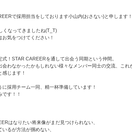
AREERで採用担当をしております小山内(おさない)と申します
しくなってきましたね(T_T)
はお気をつけてください！
式！STAR CAREERを通して出会う同期という仲間。
出会わなかったかもしれない様々なメンバー同士の交流、これ
と感じます！
うに採用チーム一同、精一杯準備しています！
みです！！
AREERはなりたい将来像がまだ見つけられない、
ているが方法が掴めない、