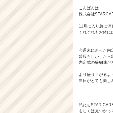
業
か
こんばんは！
ら
株式会社STARC
ス
カ
11月に入り急に涼
ウ
くれぐれもお体に
ト
が
届
く
今週末に迫った内定
就
普段もしかしたら
活
内定式の醍醐味だ
サ
イ
より盛り上がるよ
ト
当日がとても楽し
チ
ア
キ
ャ
リ
私たちSTAR C
ア
もしくは見つかっ
（C