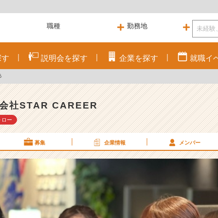
探す
説明会を
探す
企業を
探す
就職
イ
彡
会社STAR CAREER
ォロー
募集
企業情報
メンバー