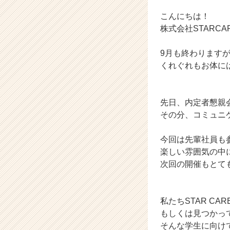
ン
チ
こんにちは！
ャ
株式会社STARC
ー・
成
9月も終わりますが
長
くれぐれもお体に
企
業
か
ら
先日、内定者懇親
ス
その分、コミュニ
カ
ウ
今回は先輩社員も
ト
楽しい雰囲気の中
が
次回の開催もとて
届
く
就
活
私たちSTAR C
サ
もしくは見つかっ
イ
そんな学生に向け
ト