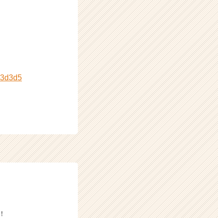
c3d3d5
！