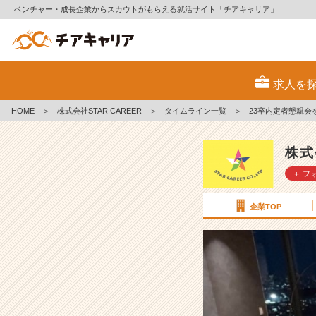
ベンチャー・成長企業からスカウトがもらえる就活サイト「チアキャリア」
2
3
求人を
卒
内
HOME
＞
株式会社STAR CAREER
＞
タイムライン一覧
＞
23卒内定者懇親会
定
者
懇
株式
親
＋ フ
会
を
開
企業TOP
催
し
ま
し
た！
【株
式