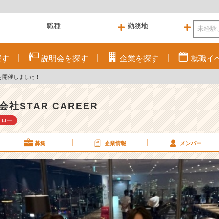
探す
説明会を
探す
企業を
探す
就職
イ
を開催しました！
会社STAR CAREER
ォロー
募集
企業情報
メンバー