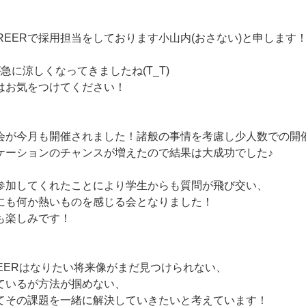
AREERで採用担当をしております小山内(おさない)と申します
急に涼しくなってきましたね(T_T)
はお気をつけてください！
会が今月も開催されました！諸般の事情を考慮し少人数での開
ケーションのチャンスが増えたので結果は大成功でした♪
参加してくれたことにより学生からも質問が飛び交い、
にも何か熱いものを感じる会となりました！
も楽しみです！
AREERはなりたい将来像がまだ見つけられない、
ているが方法が掴めない、
てその課題を一緒に解決していきたいと考えています！