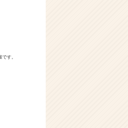
！
催です。