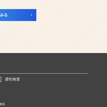
みる
適性検査
者様