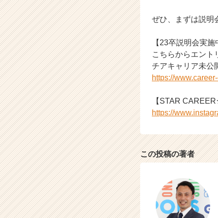
チ
ぜひ、まずは説明
ア
キ
ャ
【23卒説明会実施
リ
こちらからエント
ア
チアキャリア未公
（C
https://www.caree
h
e
【STAR CAREER★
e
r
https://www.instag
C
a
r
e
この投稿の著者
e
r）