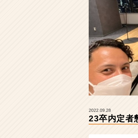
会
社
S
T
A
R
C
A
R
E
E
R
の
タ
イ
ム
ラ
2022.09.28
イ
23卒内定
ン】
|
ベ