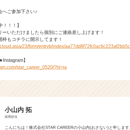
会へご参加下さい♪
中！！！】
リーいただけましたら個別にご連絡差し上げます！
開枠もコチラに開示してます！
r-cloud.asia/23/form/entryb/index/aa77dd8f72fc0ac6c223af2bb5
Instagram】
ram.com/star_career_0520/?hl=ja
小山内 拓
採用担当
こんにちは！株式会社STAR CAREERの小山内(おさない)と申します