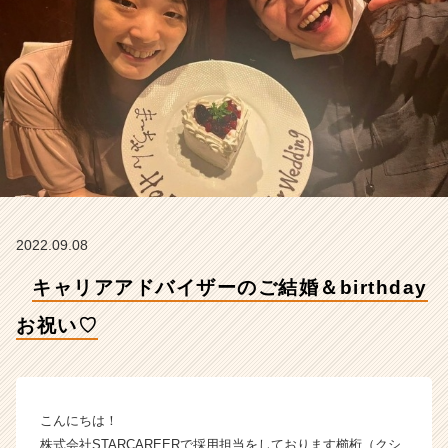
h
d
a
y
お
祝
い
♡
【株
式
会
社
2022.09.08
S
T
キャリアアドバイザーのご結婚＆birthday
A
R
お祝い♡
C
A
R
E
こんにちは！
E
株式会社STARCAREERで採用担当をしております櫛桁（クシ
R