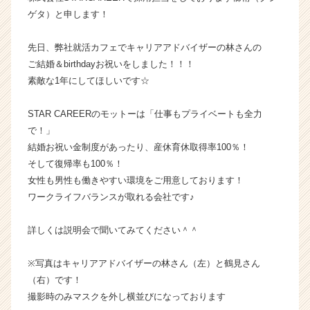
の
ゲタ）と申します！
タ
イ
先日、弊社就活カフェでキャリアアドバイザーの林さんの
ム
ご結婚＆birthdayお祝いをしました！！！
ラ
素敵な1年にしてほしいです☆
イ
ン】
STAR CAREERのモットーは「仕事もプライベートも全力
|
ベ
で！」
ン
結婚お祝い金制度があったり、産休育休取得率100％！
チ
そして復帰率も100％！
ャ
女性も男性も働きやすい環境をご用意しております！
ー・
ワークライフバランスが取れる会社です♪
成
長
詳しくは説明会で聞いてみてください＾＾
企
業
か
※写真はキャリアアドバイザーの林さん（左）と鶴見さん
ら
（右）です！
ス
撮影時のみマスクを外し横並びになっております
カ