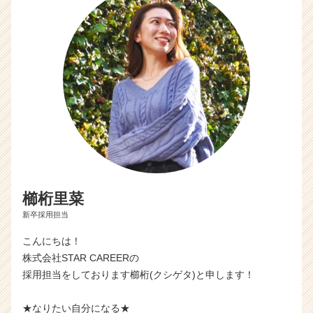
C
a
r
e
e
r）
櫛桁里菜
新卒採用担当
こんにちは！
株式会社STAR CAREERの
採用担当をしております櫛桁(クシゲタ)と申します！
★なりたい自分になる★