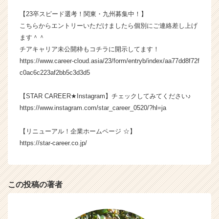
ウ
【23卒スピード選考！関東・九州募集中！】
ト
こちらからエントリーいただけましたら個別にご連絡差し上げ
が
届
ます＾＾
く
チアキャリア未公開枠もコチラに開示してます！
就
https://www.career-cloud.asia/23/form/entryb/index/aa77dd8f72f
活
c0ac6c223af2bb5c3d3d5
サ
イ
【STAR CAREER★Instagram】チェックしてみてください♪
ト
https://www.instagram.com/star_career_0520/?hl=ja
チ
ア
キ
【リニューアル！企業ホームページ ☆】
ャ
https://star-career.co.jp/
リ
ア
（C
h
この投稿の著者
e
e
r