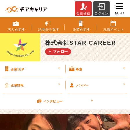
MENU
会員登録
ログイン
キ
ャ
リ
求人を
探す
説明会を
探す
企業を
探す
就職
イベント
ア
ア
株式会社STAR CAREER
ド
＋ フォロー
バ
イ
ザ
>
>
企業TOP
募集
ー
の
ご
>
>
企業情報
メンバー
結
婚
>
＆
インタビュー
b
i
r
t