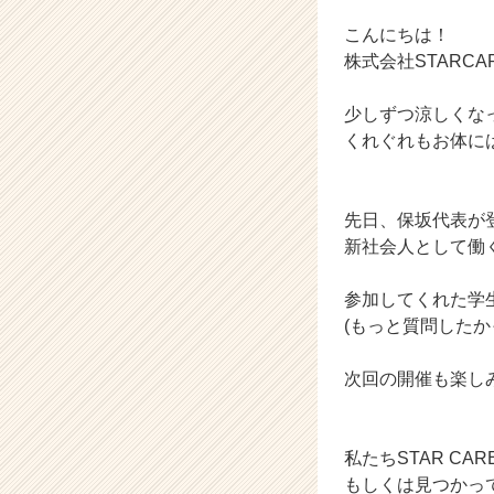
業
か
こんにちは！
ら
株式会社STARC
ス
カ
少しずつ涼しくな
ウ
くれぐれもお体に
ト
が
届
く
先日、保坂代表が
就
新社会人として働
活
サ
参加してくれた学
イ
(もっと質問した
ト
チ
ア
次回の開催も楽し
キ
ャ
リ
私たちSTAR C
ア
もしくは見つかっ
（C