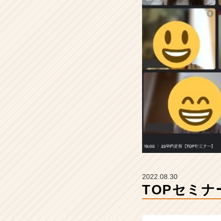
A
R
E
E
R
の
タ
イ
ム
ラ
イ
ン】
|
ベ
ン
チ
ャ
2022.08.30
ー・
TOPセミナ
成
長
企