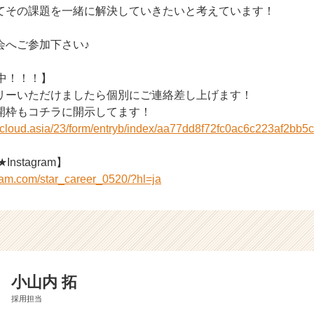
てその課題を一緒に解決していきたいと考えています！
会へご参加下さい♪
中！！！】
リーいただけましたら個別にご連絡差し上げます！
開枠もコチラに開示してます！
r-cloud.asia/23/form/entryb/index/aa77dd8f72fc0ac6c223af2bb5
Instagram】
ram.com/star_career_0520/?hl=ja
小山内 拓
採用担当