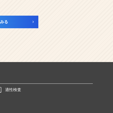
みる
適性検査