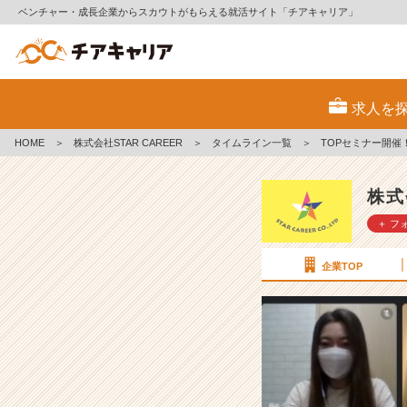
ベンチャー・成長企業からスカウトがもらえる就活サイト「チアキャリア」
T
O
求人を
P
セ
HOME
＞
株式会社STAR CAREER
＞
タイムライン一覧
＞
TOPセミナー開催
ミ
ナ
ー
株式
開
＋ フ
催！！
【株
式
企業TOP
会
社
S
T
A
R
C