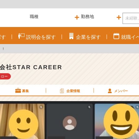
探す
説明会を
探す
企業を
探す
就職
イ
！！
会社STAR CAREER
ォロー
募集
企業情報
メンバー