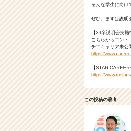
そんな学生に向け
h
e
e
ぜひ、まずは説明
r
C
【23卒説明会実施
a
こちらからエント
r
チアキャリア未公
e
https://www.caree
e
r）
【STAR CAREER★
https://www.instag
この投稿の著者