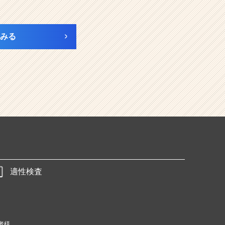
みる
適性検査
者様