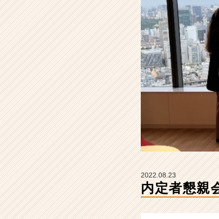
社
S
T
A
R
C
A
R
E
E
R
の
タ
イ
ム
ラ
イ
2022.08.23
ン】
内定者懇親
|
ベ
ン