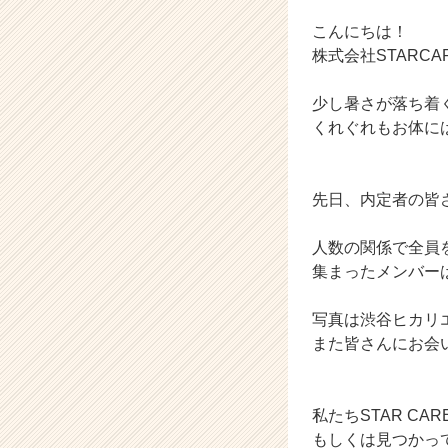
チ
ャ
こんにちは！
ー・
株式会社STARC
成
長
少し暑さが落ち着
企
くれぐれもお体に
業
か
ら
ス
先日、内定者の皆
カ
ウ
人数の関係で全員
ト
集まったメンバー
が
届
写真は渋谷ヒカリ
く
就
また皆さんにお会
活
サ
イ
私たちSTAR C
ト
もしくは見つかっ
チ