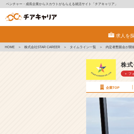
ベンチャー・成長企業からスカウトがもらえる就活サイト「チアキャリア」
内
定
求人を
者
懇
HOME
＞
株式会社STAR CAREER
＞
タイムライン一覧
＞
内定者懇親会が開
親
会
が
株式
開
＋ フ
催
さ
れ
企業TOP
ま
し
た
☆
【株
式
会