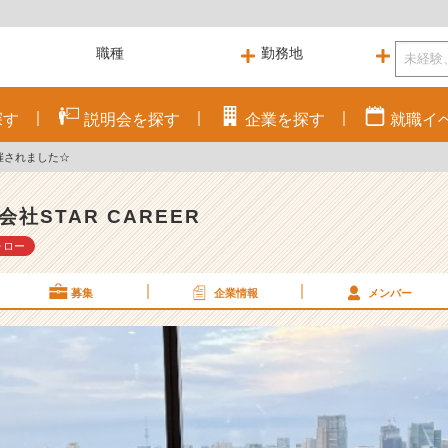
探す
説明会を
探す
企業を
探す
就職
イ
催されました☆
会社STAR CAREER
ォロー
募集
企業情報
メンバー