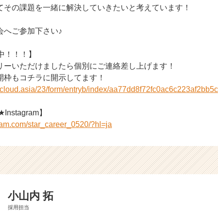
てその課題を一緒に解決していきたいと考えています！
会へご参加下さい♪
中！！！】
リーいただけましたら個別にご連絡差し上げます！
開枠もコチラに開示してます！
r-cloud.asia/23/form/entryb/index/aa77dd8f72fc0ac6c223af2bb5
Instagram】
ram.com/star_career_0520/?hl=ja
小山内 拓
採用担当