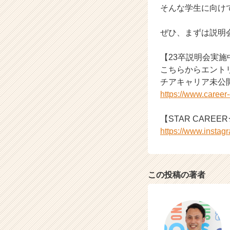
そんな学生に向け
ア
キ
ャ
ぜひ、まずは説明
リ
ア
【23卒説明会実施
（C
こちらからエント
h
チアキャリア未公
e
https://www.caree
e
r
C
【STAR CAREER★
a
https://www.instag
r
e
e
r）
この投稿の著者