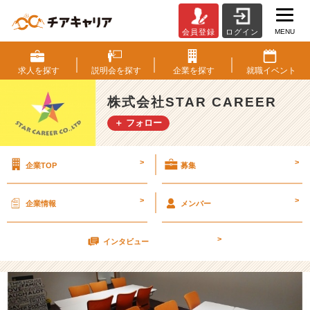
MENU
会員登録
ログイン
★
九
州
求人を
探す
説明会を
探す
企業を
探す
就職
イベント
支
店
株式会社STAR CAREER
オ
＋ フォロー
フ
ィ
ス
>
>
企業TOP
募集
紹
介
★
>
>
企業情報
メンバー
【株
式
>
会
インタビュー
社
S
T
A