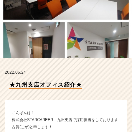
R
C
A
R
E
E
R
の
タ
イ
ム
ラ
2022.05.24
イ
ン】
★九州支店オフィス紹介★
|
ベ
ン
チ
こんばんは！
ャ
ー・
株式会社STARCAREER 九州支店で採用担当をしております
成
古賀(こが)と申します！
長