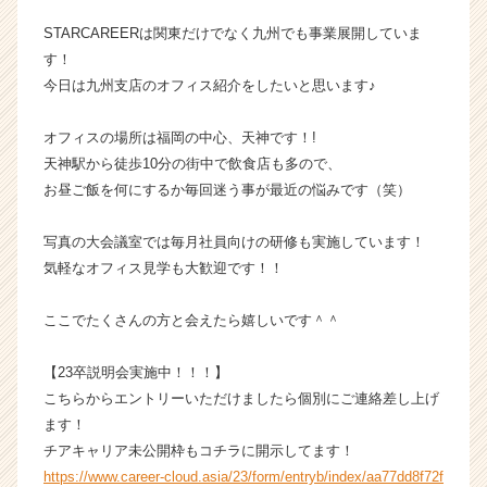
企
STARCAREERは関東だけでなく九州でも事業展開していま
業
す！
か
今日は九州支店のオフィス紹介をしたいと思います♪
ら
ス
カ
オフィスの場所は福岡の中心、天神です！!
ウ
天神駅から徒歩10分の街中で飲食店も多ので、
ト
お昼ご飯を何にするか毎回迷う事が最近の悩みです（笑）
が
届
写真の大会議室では毎月社員向けの研修も実施しています！
く
気軽なオフィス見学も大歓迎です！！
就
活
サ
ここでたくさんの方と会えたら嬉しいです＾＾
イ
ト
【23卒説明会実施中！！！】
チ
こちらからエントリーいただけましたら個別にご連絡差し上げ
ア
ます！
キ
チアキャリア未公開枠もコチラに開示してます！
ャ
https://www.career-cloud.asia/23/form/entryb/index/aa77dd8f72f
リ