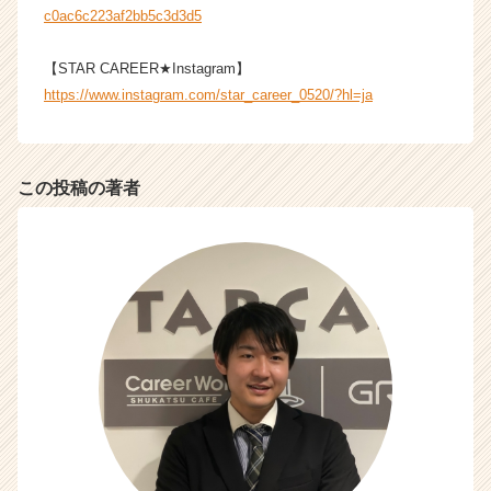
ア
c0ac6c223af2bb5c3d3d5
（C
h
【STAR CAREER★Instagram】
e
https://www.instagram.com/star_career_0520/?hl=ja
e
r
C
a
この投稿の著者
r
e
e
r）