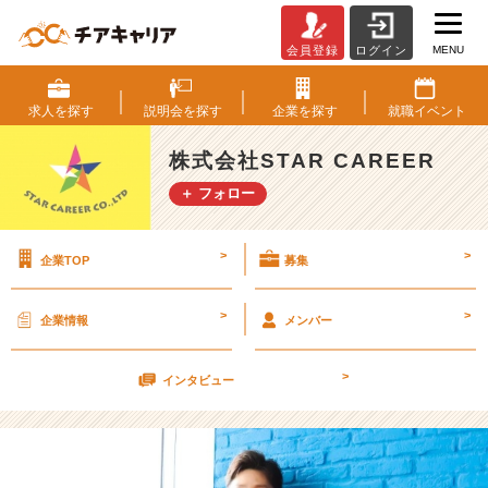
MENU
会員登録
ログイン
☆
6
月
求人を
探す
説明会を
探す
企業を
探す
就職
イベント
中
に
株式会社STAR CAREER
「内
＋ フォロー
定」
目
指
>
>
企業TOP
募集
し
ま
せ
>
>
企業情報
メンバー
ん
か？
>
【株
インタビュー
式
会
社
S