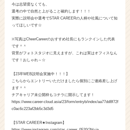
ャ
今は志望度なくても、
リ
選考の中で自然と上がること確約します！！！
ア
実際に説明会や選考でSTAR CAREERの人柄や社風について知
（C
ってほしいです☆
h
e
※写真はCheerCareerのおすすめ社長にもランクインした代表
e
です＾＾
r
C
背景がフォトスタジオに見えますが、これは実はオフィスなん
a
です！おしゃれ～☆
r
e
【23卒WEB説明会実施中！！！】
e
こちらからエントリーいただけましたら個別にご連絡差し上げ
r）
ます＾＾
チアキャリア未公開枠もコチラに開示してます！
https://www.career-cloud.asia/23/form/entryb/index/aa77dd8f72f
c0ac6c223af2bb5c3d3d5
【STAR CAREER★Instagram】
https://www.instagram.com/star_career_0520/?hl=ja