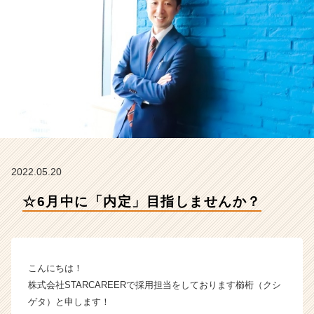
T
A
R
C
A
R
E
E
R
の
タ
イ
2022.05.20
ム
ラ
☆6月中に「内定」目指しませんか？
イ
ン】
|
ベ
こんにちは！
ン
チ
株式会社STARCAREERで採用担当をしております櫛桁（クシ
ャ
ゲタ）と申します！
ー・