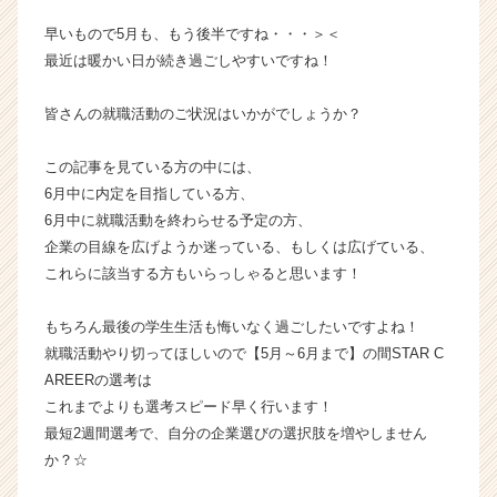
成
早いもので5月も、もう後半ですね・・・＞＜
長
最近は暖かい日が続き過ごしやすいですね！
企
業
皆さんの就職活動のご状況はいかがでしょうか？
か
ら
ス
この記事を見ている方の中には、
カ
6月中に内定を目指している方、
ウ
6月中に就職活動を終わらせる予定の方、
ト
企業の目線を広げようか迷っている、もしくは広げている、
が
これらに該当する方もいらっしゃると思います！
届
く
就
もちろん最後の学生生活も悔いなく過ごしたいですよね！
活
就職活動やり切ってほしいので【5月～6月まで】の間STAR C
サ
AREERの選考は
イ
これまでよりも選考スピード早く行います！
ト
最短2週間選考で、自分の企業選びの選択肢を増やしません
チ
か？☆
ア
キ