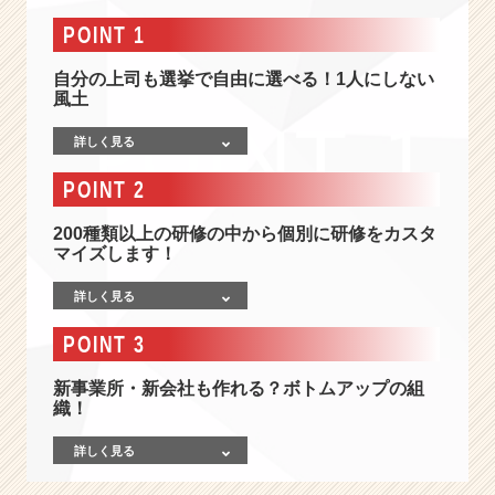
自
分
POINT 1
の
キ
自分の上司も選挙で自由に選べる！1人にしない
ャ
風土
リ
詳しく見る
ア
は
POINT 2
自
分
200種類以上の研修の中から個別に研修をカスタ
で
マイズします！
描
く！
詳しく見る
採
用
POINT 3
や
教
新事業所・新会社も作れる？ボトムアップの組
育
織！
に
本
詳しく見る
気
で