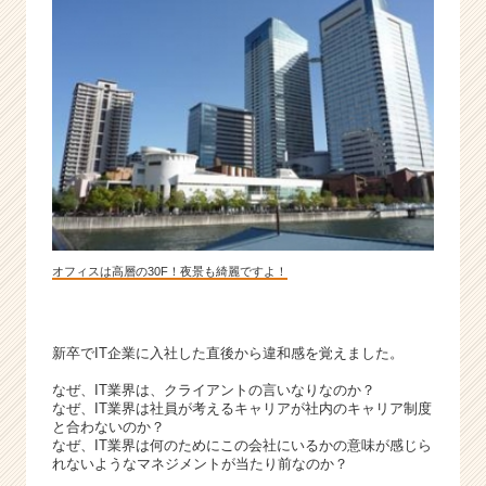
か
ら
ス
カ
ウ
ト
が
届
く
就
活
サ
オフィスは高層の30F！夜景も綺麗ですよ！
イ
ト
チ
新卒でIT企業に入社した直後から違和感を覚えました。
ア
キ
なぜ、IT業界は、クライアントの言いなりなのか？
ャ
なぜ、IT業界は社員が考えるキャリアが社内のキャリア制度
リ
と合わないのか？
ア
なぜ、IT業界は何のためにこの会社にいるかの意味が感じら
れないようなマネジメントが当たり前なのか？
（C