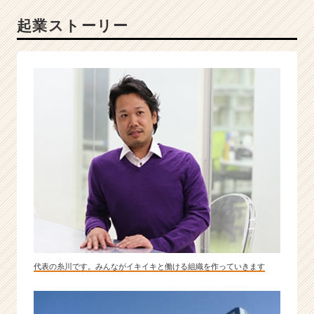
取
起業ストーリー
り
組
む
I
T
ベ
ン
チ
ャ
ー
|
ベ
ン
チ
ャ
ー・
成
代表の糸川です。みんながイキイキと働ける組織を作っていきます
長
企
業