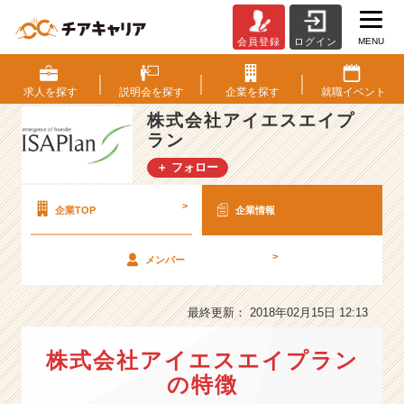
MENU
会員登録
ログイン
株
式
会
求人を
探す
説明会を
探す
企業を
探す
就職
イベント
社
株式会社アイエスエイプ
ア
ラン
イ
エ
＋ フォロー
ス
エ
>
企業TOP
企業情報
イ
プ
ラ
>
メンバー
ン
の
最終更新： 2018年02月15日 12:13
会
社
情
株式会社アイエスエイプラン
報
の特徴
-