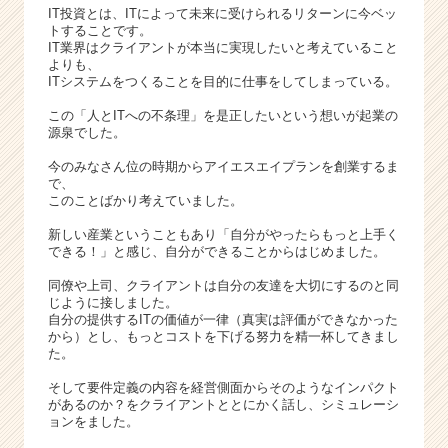
h
IT投資とは、ITによって未来に受けられるリターンに今ベッ
e
トすることです。
e
IT業界はクライアントが本当に実現したいと考えていること
よりも、
r
ITシステムをつくることを目的に仕事をしてしまっている。
C
a
この「人とITへの不条理」を是正したいという想いが起業の
r
源泉でした。
e
今のみなさん位の時期からアイエスエイプランを創業するま
e
で、
r）
このことばかり考えていました。
新しい産業ということもあり「自分がやったらもっと上手く
できる！」と感じ、自分ができることからはじめました。
同僚や上司、クライアントは自分の友達を大切にするのと同
じように接しました。
自分の提供するITの価値が一律（真実は評価ができなかった
から）とし、もっとコストを下げる努力を精一杯してきまし
た。
そして要件定義の内容を経営側面からそのようなインパクト
があるのか？をクライアントととにかく話し、シミュレーシ
ョンをました。