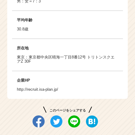
男：女＝7：3
平均年齢
30.8歳
所在地
東京：東京都中央区晴海一丁目8番12号 トリトンスクエ
アZ 30F
企業HP
http://recruit.isa-plan.jp/
このページをシェアする