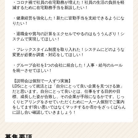
・コロナ禍で社員の在宅勤務が増えた！社員の生活の負担を軽
減するために在宅勤務手当を新設したい！
・健康経営を強化した！新たに皆勤手当を支給できるようにな
りたい！
・退職金や賞与の計算をエクセルでやるのはもううんざり！シ
ステムで実現してほしい！
・フレックスタイム制度を取り入れた！システムにどのような
変更が必要か調査・対応をしてほしい！
・グループ会社を1つの会社に統合した！人事・給与のルール
を統一させてほしい！
【説明会は個別で一人ずつ実施】
LDSにとって就活とは「自分にとって良い企業を見つける旅」
だと思います。自分にとって良いとは、仕事をする目的や目
標、成長した姿が合致し、その企業が手段になるかです。じっ
くりヒアリングをさせていただくために一人一人個別でご案内
をしてます!良い悪いではなくマッチするか否かをざっくばらん
に話し合い確認していきましょう！
募集要項