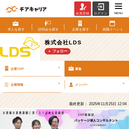
MENU
会員登録
ログイン
株
式
会
求人を
探す
説明会を
探す
企業を
探す
就職
イベント
社
LDS
株式会社LDS
の
＋ フォロー
採
用/
求
>
企業TOP
募集
人
-
【業
>
>
企業情報
メンバー
務
理
解
最終更新： 2025年11月25日 12:04
面
談・
座
談