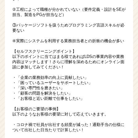
②工程によって職種が分かれていない（要件定義・設計をSEが
担当、製造をPGが担当など）
③パッケージソフトを扱うためプログラミング言語スキルが必
要ない
④実際にシステムを利用する業務担当者との折衝の機会が多い
【セルフスクリーニングポイント】
以下のポイントに当てはまる様であればLDSの事業内容や業務
内容はマッチします！さらに理解を深めるためにオンライン面
談に参加してみてください！
・「企業の業務効率の向上に貢献したい」
・「困っているユーザーをサポートしたい」
・「深い専門性を磨きたい」
・「顧客の問題を解決をしたい」
・「お客様と近い距離で仕事をしたい」
【お客様のご要望の事例】
以下のようなお客様の要望に対して応えていきます。
・コロナ禍で社員が出社する頻度が減った！通勤手当の仕様に
ついて出社した日当たりで計算したい！