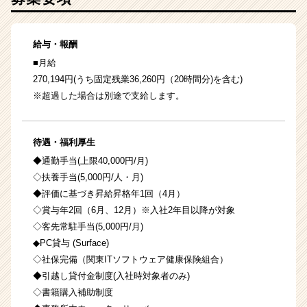
給与・報酬
■月給
270,194円(うち固定残業36,260円（20時間分)を含む)
※超過した場合は別途で支給します。
待遇・福利厚生
◆通勤手当(上限40,000円/月)
◇扶養手当(5,000円/人・月)
◆評価に基づき昇給昇格年1回（4月）
◇賞与年2回（6月、12月）※入社2年目以降が対象
◇客先常駐手当(5,000円/月)
◆PC貸与 (Surface)
◇社保完備（関東ITソフトウェア健康保険組合）
◆引越し貸付金制度(入社時対象者のみ)
◇書籍購入補助制度