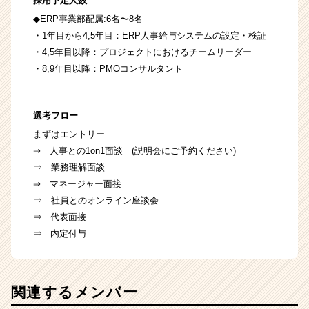
採用予定人数
◆ERP事業部配属:6名〜8名
・1年目から4,5年目：ERP人事給与システムの設定・検証
・4,5年目以降：プロジェクトにおけるチームリーダー
・8,9年目以降：PMOコンサルタント
選考フロー
まずはエントリー
⇒ 人事との1on1面談 (説明会にご予約ください)
⇒ 業務理解面談
⇒ マネージャー面接
⇒ 社員とのオンライン座談会
⇒ 代表面接
⇒ 内定付与
関連するメンバー