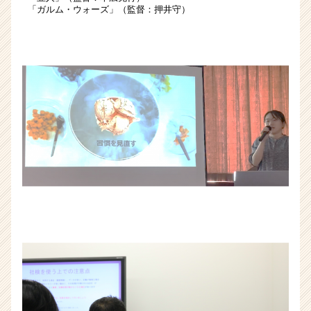
か
「ガルム・ウォーズ」（監督：押井守）
ら
ス
カ
ウ
ト
が
届
く
就
活
サ
イ
ト
チ
ア
キ
ャ
リ
ア
（CheerCareer）