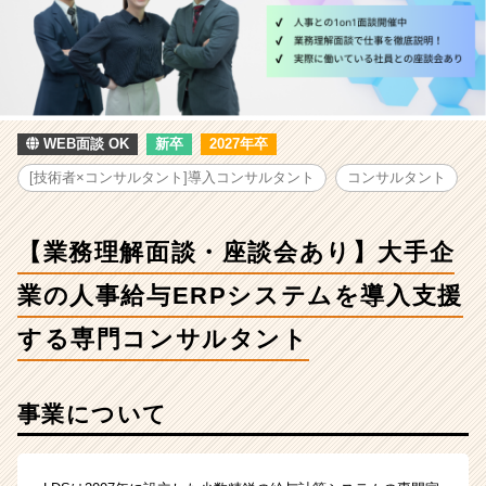
会
あ
り】
大
手
企
業
WEB面談 OK
新卒
2027年卒
の
[技術者×コンサルタント]導入コンサルタント
コンサルタント
人
事
給
【業務理解面談・座談会あり】大手企
与
ERP
業の人事給与ERPシステムを導入支援
シ
ス
する専門コンサルタント
テ
ム
を
事業について
導
入
支
援