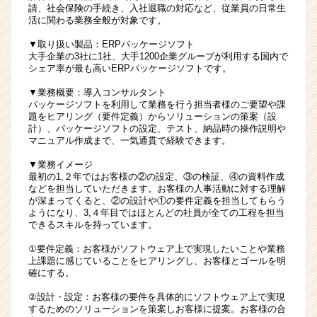
請、社会保険の手続き、入社退職の対応など、従業員の日常生
活に関わる業務全般が対象です。
▼取り扱い製品：ERPパッケージソフト
大手企業の3社に1社、大手1200企業グループが利用する国内で
シェア率が最も高いERPパッケージソフトです。
▼業務概要：導入コンサルタント
パッケージソフトを利用して業務を行う担当者様のご要望や課
題をヒアリング（要件定義）からソリューションの策案（設
計）、パッケージソフトの設定、テスト、納品時の操作説明や
マニュアル作成まで、一気通貫で経験できます。
▼業務イメージ
最初の1,２年ではお客様の②の設定、③の検証、④の資料作成
などを担当していただきます。お客様の人事活動に対する理解
が深まってくると、②の設計や①の要件定義を担当してもらう
ようになり、3,４年目ではほとんどの社員が全ての工程を担当
できるスキルを持っています。
①要件定義：お客様がソフトウェア上で実現したいことや業務
上課題に感じていることをヒアリングし、お客様とゴールを明
確にする。
②設計・設定：お客様の要件を具体的にソフトウェア上で実現
するためのソリューションを策案しお客様に提案。お客様の合