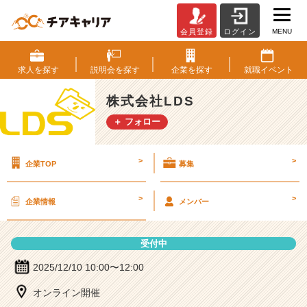
MENU
会員登録
ログイン
株
式
会
求人を
探す
説明会を
探す
企業を
探す
就職
イベント
社
L
株式会社LDS
D
＋ フォロー
S
の
説
>
>
企業TOP
募集
明
会
詳
>
>
企業情報
メンバー
細
|
ベ
受付中
ン
チ
2025/12/10 10:00〜12:00
ャ
オンライン開催
ー・