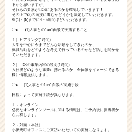
るかと思いますが、
リ
それらの要素がLDSにあるのかを確認していきます！
ア
その上で(3)の面接に進むかどうかを決定していただきます。
（C
※(1)～(5)までに4～5週間ほどいただきます。
h
〇● ---- (1)人事との1on1面談で実施すること
e
e
１）ヒアリング(1時間)
r
大学を中心に今までどんな活動をしてきたのか、
C
就職活動をどのような考えで行っているのかなど話しを聞かせ
ていただきます。
a
r
２）LDSの事業内容の説明(1時間)
e
入社後どのような事業に携わるのか、全体像をイメージできる
e
様に情報提供します。
r）
〇● ----(1)人事との1on1面談の実施手段
日程によって実施手段が異なります。
１．オンライン
必要なオンラインツールに関する情報は、ご予約後に担当者か
ら共有します。
２．対面（本社）
小伝馬町オフィスにご来訪いただいての実施になります。