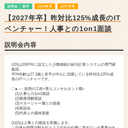
成
説明会
新卒
2026年卒
2027年卒
長
企
【2027年卒】昨対比125%成長のIT
業
か
ベンチャー！人事との1on1面談
ら
ス
カ
説明会内容
ウ
ト
が
LDSは2007年に設立した少数精鋭の給与計算システムの専門家
届
集団。
く
平均年齢は27.3歳と若手が中心に活躍している昨対比125%成
長のITベンチャーです。
就
活
〇● ---- 採用の工程<導入コンサルタント職>
サ
(1)人事との1on1面談
イ
(2)業務理解面談
(3)マネージャー層との面接
ト
(4)座談会
チ
(5)代表との最終面接
ア
キ
(1)(2)は人事との面談を実施します。
ャ
ご自身が就職活動を行う上で会社や仕事に求めている要素があ