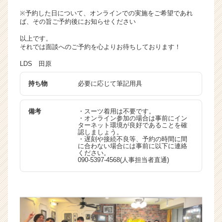
※予約した日について、オンラインでの実施をご希望であれ
ば、その旨ご予約後にお知らせください
以上です。
それでは面談へのご予約を心よりお待ちしております！
LDS 田原
持ち物
必要に応じて筆記用具
備考
・スーツ着用は不要です。
・オンライン参加の場合は事前にイン
ターネット環境が良好であることを確
認しましょう。
・遅刻や接続不良等、予約の時間に間
に合わない場合には事前に以下に連絡
ください。
090-5397-4568(人事担当者直通)