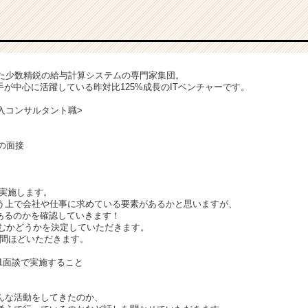
立した少数精鋭の給与計算システムの専門家集団。
若手が中心に活躍している昨対比125%成長のITベンチャーです。
<導入コンサルタント職>
の面接
談を実施します。
う上で会社や仕事に求めている要素があるかと思いますが、
にあるのかを確認していきます！
進むかどうかを決定していただきます。
～5週間ほどいただきます。
の1on1面談で実施すること
んな活動をしてきたのか、