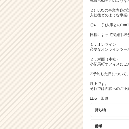
就職活動をどのような
キ
ャ
２）LDSの事業内容の説
リ
入社後どのような事業
ア
〇● ----(1)人事との
（C
h
日程によって実施手段
e
e
１．オンライン
r
必要なオンラインツー
C
２．対面（本社）
a
小伝馬町オフィスにご
r
e
※予約した日について
e
以上です。
r）
それでは面談へのご予
LDS 田原
持ち物
備考