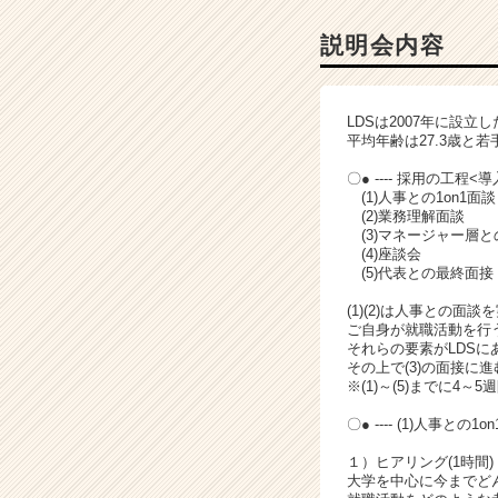
ー・
成
説明会内容
長
企
業
LDSは2007年に設
か
平均年齢は27.3歳と
ら
ス
〇● ---- 採用の工程
(1)人事との1on1面談
カ
(2)業務理解面談
ウ
(3)マネージャー層と
ト
(4)座談会
が
(5)代表との最終面接
届
(1)(2)は人事との面
く
ご自身が就職活動を行
就
それらの要素がLDS
活
その上で(3)の面接に
サ
※(1)～(5)までに4
イ
〇● ---- (1)人事と
ト
チ
１）ヒアリング(1時間)
ア
大学を中心に今までど