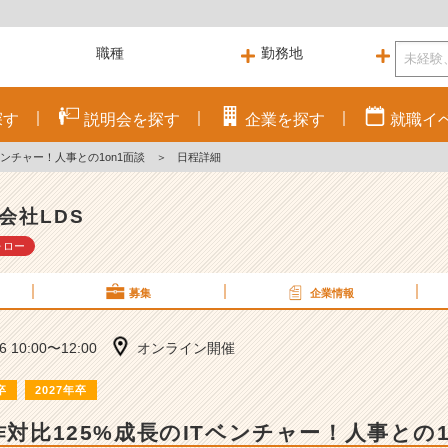
探す
説明会を
探す
企業を
探す
就職
イ
ベンチャー！人事との1on1面談
＞
日程詳細
会社LDS
ォロー
募集
企業情報
16 10:00〜12:00
オンライン開催
卒
2027年卒
昨対比125%成長のITベンチャー！人事との1