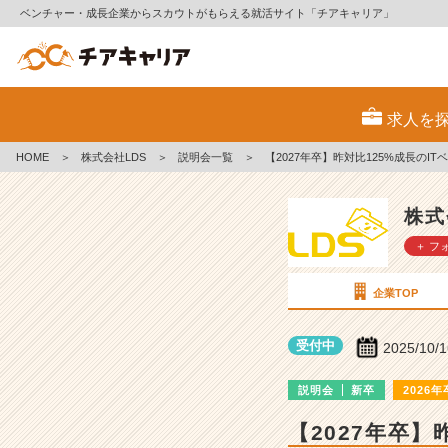
ベンチャー・成長企業からスカウトがもらえる就活サイト「チアキャリア」
株
式
求人を
会
社
HOME
＞
株式会社LDS
＞
説明会一覧
＞
【2027年卒】昨対比125%成長のIT
L
D
S
株式
の
＋ フ
説
明
会
企業TOP
詳
細
受付中
2025/10/
|
ベ
説明会
新卒
2026年
ン
チ
【2027年卒】
ャ