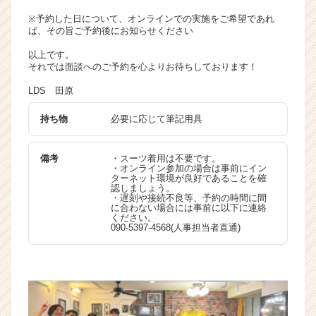
※予約した日について、オンラインでの実施をご希望であれ
ば、その旨ご予約後にお知らせください
以上です。
それでは面談へのご予約を心よりお待ちしております！
LDS 田原
持ち物
必要に応じて筆記用具
備考
・スーツ着用は不要です。
・オンライン参加の場合は事前にイン
ターネット環境が良好であることを確
認しましょう。
・遅刻や接続不良等、予約の時間に間
に合わない場合には事前に以下に連絡
ください。
090-5397-4568(人事担当者直通)