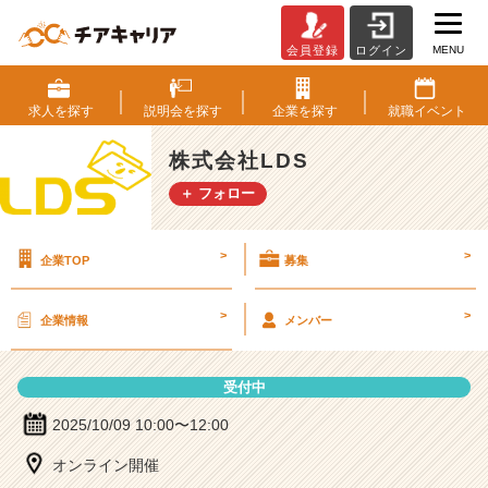
MENU
会員登録
ログイン
株
式
会
求人を
探す
説明会を
探す
企業を
探す
就職
イベント
社
L
株式会社LDS
D
＋ フォロー
S
の
説
>
>
企業TOP
募集
明
会
詳
>
>
企業情報
メンバー
細
|
ベ
受付中
ン
チ
2025/10/09 10:00〜12:00
ャ
オンライン開催
ー・