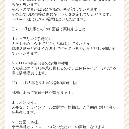
るかと思いますが、
リ
それらの要素がLDSにあるのかを確認していきます！
ア
その上で(3)の面接に進むかどうかを決定していただきます。
（C
※(1)～(5)までに4～5週間ほどいただきます。
h
〇● ---- (1)人事との1on1面談で実施すること
e
e
１）ヒアリング(1時間)
r
大学を中心に今までどんな活動をしてきたのか、
C
就職活動をどのような考えで行っているのかなど話しを聞かせ
ていただきます。
a
r
２）LDSの事業内容の説明(1時間)
e
入社後どのような事業に携わるのか、全体像をイメージできる
e
様に情報提供します。
r）
〇● ----(1)人事との1on1面談の実施手段
日程によって実施手段が異なります。
１．オンライン
必要なオンラインツールに関する情報は、ご予約後に担当者か
ら共有します。
２．対面（本社）
小伝馬町オフィスにご来訪いただいての実施になります。