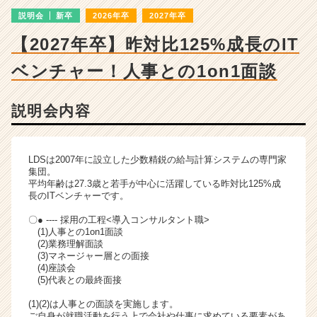
成
説明会
新卒
2026年卒
2027年卒
長
企
【2027年卒】昨対比125%成長のIT
業
か
ベンチャー！人事との1on1面談
ら
ス
カ
説明会内容
ウ
ト
が
LDSは2007年に設立した少数精鋭の給与計算システムの専門家
届
集団。
く
平均年齢は27.3歳と若手が中心に活躍している昨対比125%成
長のITベンチャーです。
就
活
〇● ---- 採用の工程<導入コンサルタント職>
サ
(1)人事との1on1面談
イ
(2)業務理解面談
(3)マネージャー層との面接
ト
(4)座談会
チ
(5)代表との最終面接
ア
キ
(1)(2)は人事との面談を実施します。
ャ
ご自身が就職活動を行う上で会社や仕事に求めている要素があ