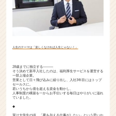
ャ
ー・
成
長
企
業
か
ら
ス
人生のテーマは「楽しくなければ人生じゃない！」
カ
ウ
ト
28歳までに独立する―――
が
そう決めて新卒入社したのは、福利厚生サービスを運営する
届
一部上場企業。
く
営業として日々飛び込みに繰り出し、入社3年目にはトップ
セールスに。
就
若いうちから億を超える資金を動かし、
活
人事制度の構築を一からお手伝いする毎日はやりがいに溢れ
サ
ていました。
イ
ト
◆
チ
実は大学生の頃、「夢を与える仕事がしたい」という思いか