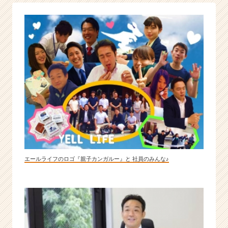
度
づ
く
り
を
通
し
て、
組
織
と
ヒ
ト
を
元
エールライフのロゴ『親子カンガルー』と 社員のみんな♪
気
に
|
ベ
ン
チ