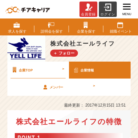
MENU
会員登録
ログイン
株
式
会
求人を
探す
説明会を
探す
企業を
探す
就職
イベント
社
エ
株式会社エールライフ
ー
＋ フォロー
ル
ラ
イ
>
企業TOP
企業情報
フ
の
>
メンバー
会
社
情
最終更新： 2017年12月15日 13:51
報
-
株式会社エールライフの特徴
【毎
年
1
POINT 1