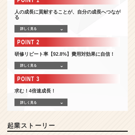
2
0％
人の成長に貢献することが、自分の成長へつなが
成
る
長】
楽
詳しく見る
し
く
POINT 2
な
け
研修リピート率【92.8%】費用対効果に自信！
れ
ば
詳しく見る
仕
事
POINT 3
じ
ゃ
求む！4倍速成長！
な
い！
詳しく見る
採
用・
教
起業ストーリー
育・
制