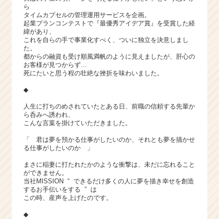
ア
ら
キ
タイムカプセルの管理運用サービスを企画。
ャ
起業プランコンテストで『最優秀アイデア賞』を受賞した経
緯があり、
リ
これを自らの手で事業化すべく、ついに独立を決意しまし
ア
た。
（C
都からの融資も受け順風満帆のように見えましたが、肝心の
h
お客様が見つからず…
死にたいと思う程の壮絶な挫折を味わいました。
e
e
◆
r
C
人生に打ちのめされていたとある日、前職の信頼する先輩か
ら呑みへ誘われ、
a
こんな言葉を掛けていただきました。
r
e
「 君は夢を預かる仕事がしたいのか、それとも夢を描かせ
e
る仕事がしたいのか 」
r）
まさに稲妻に打たれたかのような衝撃は、未だに忘れること
ができません。
当社MISSION “ できるだけ多くの人に夢を描き幸せを創造
するお手伝いをする ” は
この時、産声を上げたのです。
◆