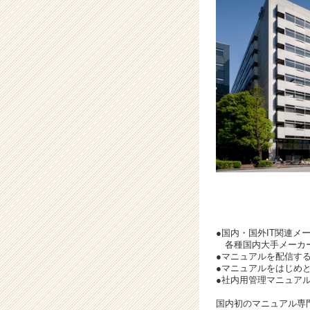
e
e
r
C
a
r
e
e
r）
●国内・国外IT関連メ
各種国内大手メーカー
●マニュアルを配信する
●マニュアルをはじめ
●社内用管理マニュア
国内初のマニュアル専