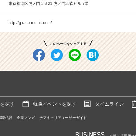
東京都港区虎ノ門 3-8-21 虎ノ門33森ビル 7階
http://g-race-recruit.com/
このページをシェアする
を探す
就職イベントを探す
タイムライン
転職相談
企業マンガ
チアキャリアユーザーガイド
BUSINESS
企業・採用担当