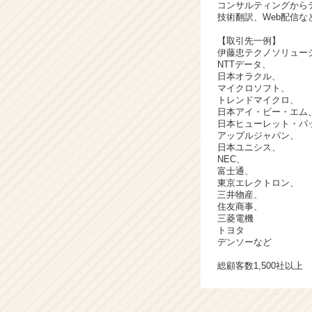
コンサルティングから
技術翻訳、Web配信
【取引先一例】
伊藤忠テクノソリュー
NTTデータ、
日本オラクル、
マイクロソフト、
トレンドマイクロ、
日本アイ・ビー・エム
日本ヒューレット・パ
アップルジャパン、
日本ユニシス、
NEC、
富士通、
東京エレクトロン、
三井物産、
住友商事、
三菱電機
トヨタ
デンソーなど
総顧客数1,500社以上