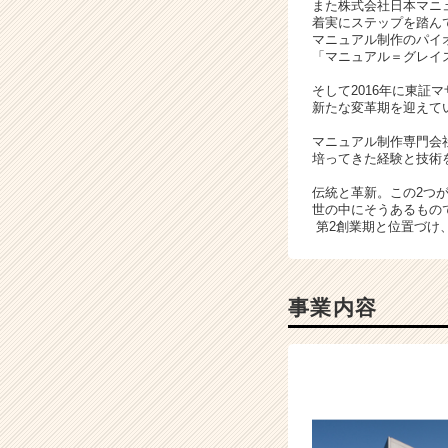
また株式会社日本マニ
ら
着実にステップを踏ん
ス
マニュアル制作のパイ
「マニュアル＝グレイ
カ
ウ
そして2016年に東証
ト
新たな変革期を迎えて
が
マニュアル制作専門会
届
培ってきた経験と技術
く
就
伝統と革新。この2つ
活
世の中にそうあるもの
第2創業期と位置づけ
サ
イ
ト
チ
事業内容
ア
キ
ャ
リ
ア
（C
h