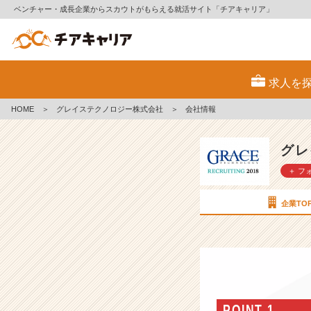
ベンチャー・成長企業からスカウトがもらえる就活サイト「チアキャリア」
グ
レ
求人を
イ
ス
HOME
＞
グレイステクノロジー株式会社
＞
会社情報
テ
ク
ノ
グレ
ロ
＋ フ
ジ
ー
株
企業TO
式
会
社
の
会
社
情
POINT 1