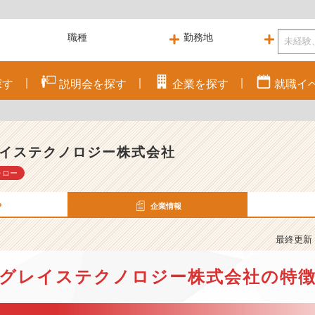
探す
説明会を
探す
企業を
探す
就職
イ
イステクノロジー株式会社
ォロー
P
企業情報
最終更新： 
グレイステクノロジー株式会社の特