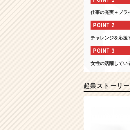
報
-
仕事の充実＋プラ
変
革
POINT 2
期
の
チャレンジを応援
会
社
POINT 3
が
一
女性の活躍してい
番
お
も
し
起業ストーリー
ろ
い！
2
0
1
6
年