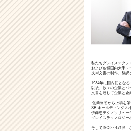
1
2
月
東
証
マ
ザ
ー
ズ
上
場！！
私たちグレイステクノ
および各種国内大手メ
|
技術文書の制作、翻訳
ベ
ン
1984年に国内初とな
チ
以後、数々の企業とパ
文書を通して企業と企
ャ
ー・
創業当初から上場を第
成
SBIホールディングス
長
伊藤忠テクノソリュー
企
グレイステクノロジー
業
そしてISO9001取得
か