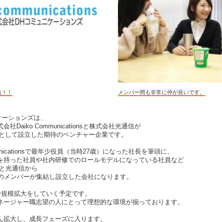
益！！
メンバー間も非常に仲が良いです。
ケーションズは、
Daiko Communicationsと株式会社光通信が
会社として設立した期待のベンチャー企業です。
municationsで最年少役員（当時27歳）になった社長を筆頭に、
を持った社員や社内研修でのロールモデルになっている社員など
ionsと光通信から
名のメンバーが集結し設立した会社になります。
で規模拡大をしていく予定です。
ネージャー職志望の人にとって理想的な環境が揃っております。
ん拡大し、成長フェーズに入ります。