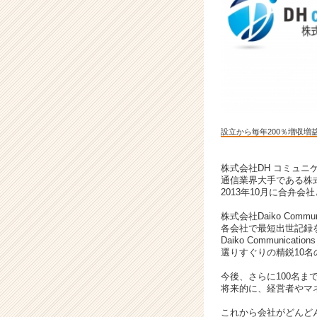
増
益！
業
務
拡
大
に
つ
き
設立から毎年200％増収増
幹
部
候
株式会社DH コミュニ
通信業界大手である株式会社
補
2013年10月に合弁
募
集！
株式会社Daiko Com
|
各会社で最短出世記録
ベ
Daiko Communicat
選りすぐりの精鋭10
ン
チ
今後、さらに100名ま
ャ
将来的に、経営者やマ
ー・
これから会社がどんど
成