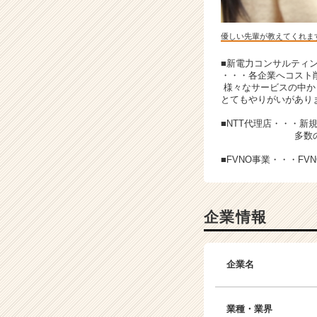
リ
ア
優しい先輩が教えてくれま
（C
h
■新電力コンサルティ
e
・・・各企業へコスト
e
様々なサービスの中か
r
とてもやりがいがあり
C
■NTT代理店・・・新
a
多数の表彰実績が
r
e
■FVNO事業・・・F
e
r）
企業情報
企業名
業種・業界