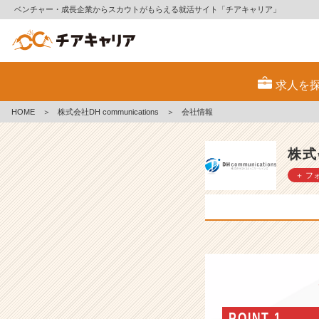
ベンチャー・成長企業からスカウトがもらえる就活サイト「チアキャリア」
株
式
求人を
会
社
HOME
＞
株式会社DH communications
＞
会社情報
D
H
c
株式会
o
＋ フ
m
m
u
n
i
c
a
t
i
o
POINT 1