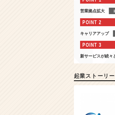
n
s
営業拠点拡大
の
会
POINT 2
社
情
キャリアアップ
報
-
POINT 3
設
立
新サービスが続々
か
ら
3
年
起業ストーリー
連
続
2
0
0％
増
収