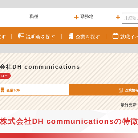
探す
説明会を
探す
企業を
探す
就職
イ
社DH communications
ォロー
企業TOP
企業情
最終更新： 
株式会社DH communicationsの特