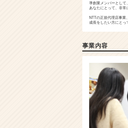
準創業メンバーとして
長
あなたにとって、非常
企
業
NTTの正規代理店事
成長をしたい方にとっ
か
ら
ス
カ
事業内容
ウ
ト
が
届
く
就
活
サ
イ
ト
チ
ア
キ
ャ