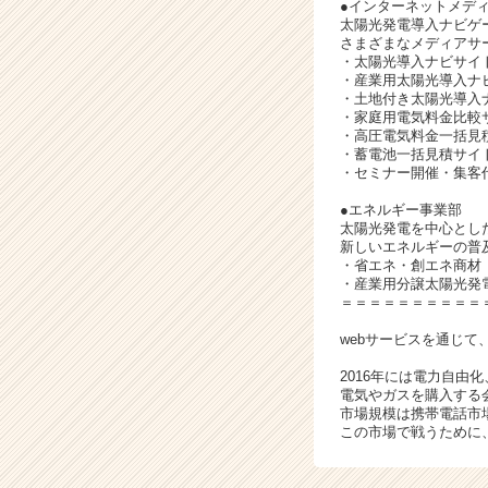
●インターネットメデ
太陽光発電導入ナビゲ
さまざまなメディアサ
・太陽光導入ナビサイ
・産業用太陽光導入ナビ
・土地付き太陽光導入
・家庭用電気料金比較サ
・高圧電気料金一括見積サ
・蓄電池一括見積サイ
・セミナー開催・集客
●エネルギー事業部
太陽光発電を中心とし
新しいエネルギーの普
・省エネ・創エネ商材
・産業用分譲太陽光発
＝＝＝＝＝＝＝＝＝＝
webサービスを通じ
2016年には電力自由
電気やガスを購入する
市場規模は携帯電話市
この市場で戦うために