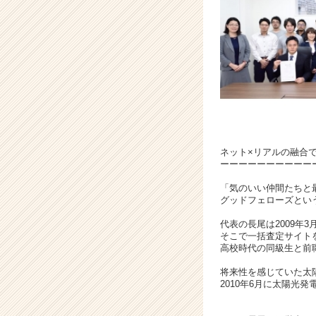
る、
ネ
ッ
ト
メ
デ
ィ
ア
企
業！
|
ネット×リアルの融合
ーーーーーーーーーー
ベ
ン
「気のいい仲間たちと
チ
グッドフェローズとい
ャ
代表の長尾は2009年
ー・
そこで一括査定サイト
成
高校時代の同級生と前職
長
企
将来性を感じていた太
業
2010年6月に太陽光
か
ら