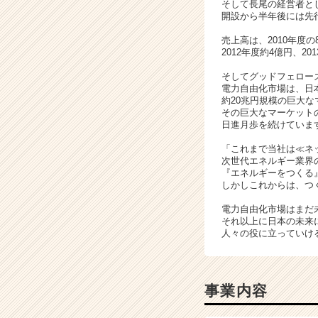
そして長尾の経営者と
ス
開設から半年後には先
カ
売上高は、2010年度の
ウ
2012年度約4億円、2
ト
が
そしてグッドフェローズ
届
電力自由化市場は、日
約20兆円規模の巨大
く
その巨大なマーケット
就
日進月歩を続けていま
活
サ
「これまで当社は≪ネ
次世代エネルギー業界
イ
『エネルギーをつくる
ト
しかしこれからは、つ
チ
ア
電力自由化市場はまだ
キ
それ以上に日本の未来
人々の役に立っていけ
ャ
リ
ア
（C
事業内容
h
e