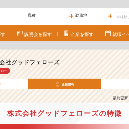
探す
説明会を
探す
企業を
探す
就職
イ
会社グッドフェローズ
ォロー
P
企業情報
最終更新： 
株式会社グッドフェローズの特徴