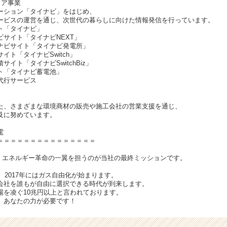
ィア事業
ーション「タイナビ」をはじめ、
ービスの運営を通じ、次世代の暮らしに向けた情報発信を行っています。
ト「タイナビ」
サイト「タイナビNEXT」
ナビサイト「タイナビ発電所」
イト「タイナビSwitch」
イト「タイナビSwitchBiz」
ト「タイナビ蓄電池」
代行サービス
た、さまざまな環境商材の販売や施工会社の営業支援を通じ、
及に努めています。
電
＝＝＝＝＝＝＝＝＝＝＝＝＝＝＝
て、エネルギー革命の一翼を担うのが当社の最終ミッションです。
化、2017年にはガス自由化が始まります。
会社を誰もが自由に選択できる時代が到来します。
場を凌ぐ10兆円以上と言われております。
、あなたの力が必要です！