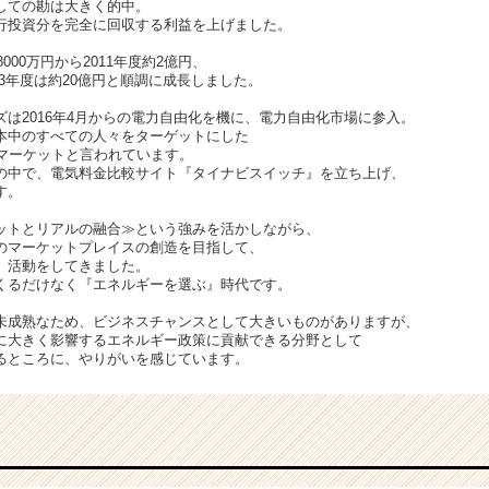
しての勘は大きく的中。
行投資分を完全に回収する利益を上げました。
8000万円から2011年度約2億円、
013年度は約20億円と順調に成長しました。
は2016年4月からの電力自由化を機に、電力自由化市場に参入。
本中のすべての人々をターゲットにした
なマーケットと言われています。
の中で、電気料金比較サイト『タイナビスイッチ』を立ち上げ、
す。
ットとリアルの融合≫という強みを活かしながら、
のマーケットプレイスの創造を目指して、
』活動をしてきました。
くるだけなく『エネルギーを選ぶ』時代です。
未成熟なため、ビジネスチャンスとして大きいものがありますが、
に大きく影響するエネルギー政策に貢献できる分野として
るところに、やりがいを感じています。