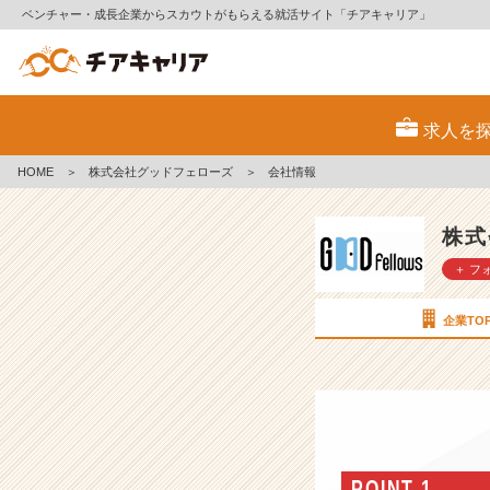
ベンチャー・成長企業からスカウトがもらえる就活サイト「チアキャリア」
株
式
求人を
会
社
HOME
＞
株式会社グッドフェローズ
＞
会社情報
グ
ッ
ド
株式
フ
＋ フ
ェ
ロ
ー
企業TO
ズ
の
会
社
情
報
-
POINT 1