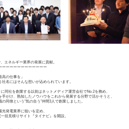
で、エネルギー業界の発展に貢献。
ーーーーーーーーーーーーー
最高の仕事を」
う社名にはそんな想いが込められています。
3月に同社を創業する以前はネットメディア運営会社でNo.2を務め、
を手がけ、熟知したノウハウをこれから発展する分野で活かそうと、
の同僚という“気の合う”仲間3人で創業しました。
陽光発電業界に狙いを定め、
発電一括見積りサイト『タイナビ』を開設。