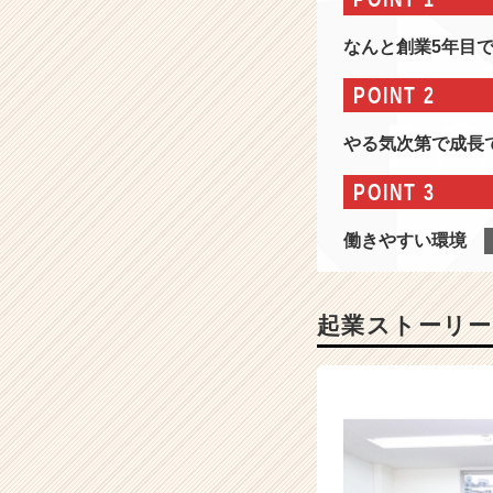
エ
ネ
なんと創業5年目で
ル
ギ
POINT 2
ー
業
やる気次第で成長
界
の
POINT 3
マ
ー
働きやすい環境
ケ
ッ
ト
プ
起業ストーリー
レ
イ
ス
を
創
造
す