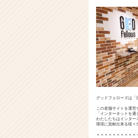
e
r
C
a
r
e
e
r）
グッドフェローズは「
この老舗サイトを運営
「インターネットを通
わたしたちはインター
環境に貢献出来る様々
＝＝＝＝＝＝＝＝＝＝