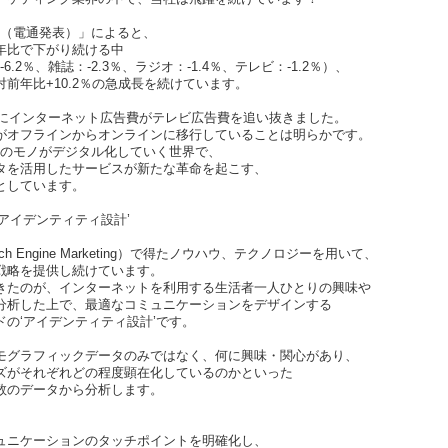
告費（電通発表）」によると、
年比で下がり続ける中
-6.2％、雑誌：-2.3％、ラジオ：-1.4％、テレビ：-1.2％）、
前年比+10.2％の急成長を続けています。
ついにインターネット広告費がテレビ広告費を追い抜きました。
がオフラインからオンラインに移行していることは明らかです。
てのモノがデジタル化していく世界で、
タを活用したサービスが新たな革命を起こす、
としています。
アイデンティティ設計’
ch Engine Marketing）で得たノウハウ、テクノロジーを用いて、
戦略を提供し続けています。
きたのが、インターネットを利用する生活者一人ひとりの興味や
分析した上で、最適なコミュニケーションをデザインする
ドの‘アイデンティティ設計’です。
モグラフィックデータのみではなく、何に興味・関心があり、
ズがそれぞれどの程度顕在化しているのかといった
数のデータから分析します。
ュニケーションのタッチポイントを明確化し、