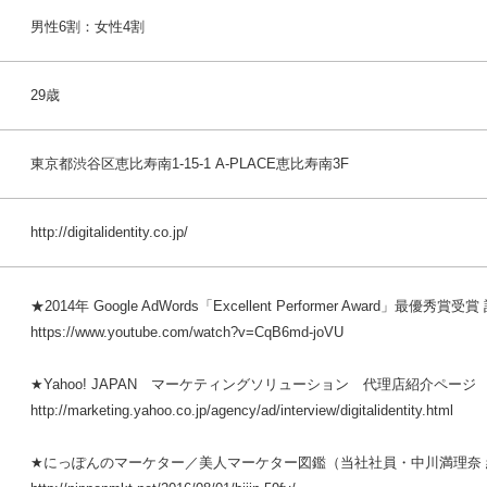
男性6割：女性4割
29歳
東京都渋谷区恵比寿南1-15-1 A-PLACE恵比寿南3F
http://digitalidentity.co.jp/
★2014年 Google AdWords「Excellent Performer Award」最優秀賞
https://www.youtube.com/watch?v=CqB6md-joVU
★Yahoo! JAPAN マーケティングソリューション 代理店紹介ページ
http://marketing.yahoo.co.jp/agency/ad/interview/digitalidentity.html
★にっぽんのマーケター／美人マーケター図鑑（当社社員・中川満理奈