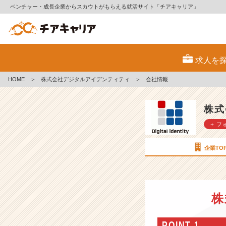
ベンチャー・成長企業からスカウトがもらえる就活サイト「チアキャリア」
株
式
求人を
会
社
HOME
＞
株式会社デジタルアイデンティティ
＞
会社情報
デ
ジ
タ
株式
ル
＋ フ
ア
イ
デ
企業TO
ン
テ
ィ
テ
株
ィ
の
会
POINT 1