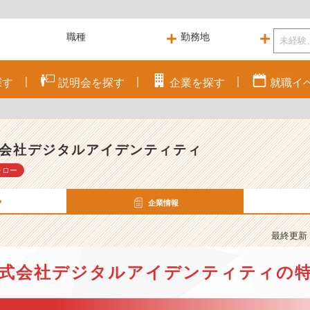
探す
説明会を
探す
企業を
探す
就職
イ
会社デジタルアイデンティティ
ォロー
P
企業情報
最終更新： 
式会社デジタルアイデンティティの