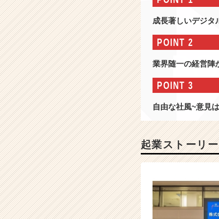
社
情
成長著しいデジタ
報
-
POINT 2
創
業
業界随一の経営陣
7
年
POINT 3
で
マ
自由な社風~意見
ザ
ー
ズ
上
起業ストーリー
場！
急
成
長
の
I
T