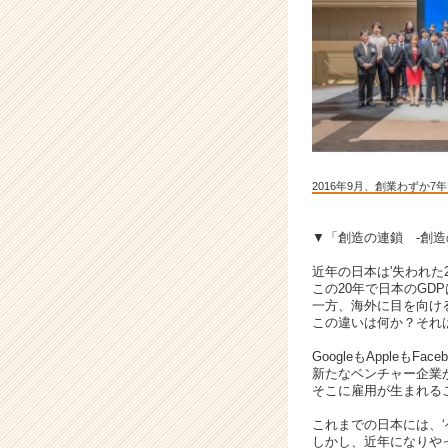
ベ
ン
チ
ャ
ー
で”圧
倒
的
な
2016年9月、創業わずか
成
長”を
し
▼「創造の連鎖 -創造
た
近年の日本は'失われた
い
この20年で日本のGD
方
一方、海外に目を向ける
を
この違いは何か？それ
大
GoogleもAppleも
募
新たなベンチャー企業
集！
そこに雇用が生まれる
|
ベ
これまでの日本には、
しかし、近年になりや
ン