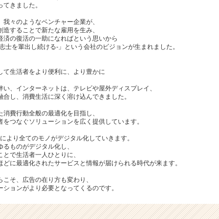
ってきました。
、我々のようなベンチャー企業が、
創造することで新たな雇用を生み、
経済の復活の一助になればという思いから
の志士を輩出し続ける-」という会社のビジョンが生まれました。
して生活者をより便利に、より豊かに
伴い、インターネットは、テレビや屋外ディスプレイ、
融合し、消費生活に深く溶け込んできました。
た消費行動全般の最適化を目指し、
者をつなぐソリューションを広く提供しています。
隆盛により全てのモノがデジタル化していきます。
ゆるものがデジタル化し、
ことで生活者一人ひとりに、
ほどに最適化されたサービスと情報が届けられる時代が来ます。
らこそ、広告の在り方も変わり、
ーションがより必要となってくるのです。