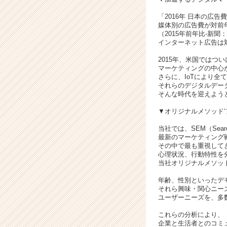
「2016年 日本の広
媒体別の広告費が対前
（2015年前年比-新聞：
インターネット広告は対
2015年、米国では
マーケティングの中心
さらに、IoTにより全
それらのデジタルデー
そんな時代を迎えよう
▼オリジナルメソッド‘
当社では、SEM（Sear
最新のマーケティング
その中で最も重視して
心理状況、行動特性を
当社オリジナルメソッ
年齢、性別といったデ
それら興味・関心ニー
ユーザーニーズを、多
これらの分析により、
企業と生活者とのコミ