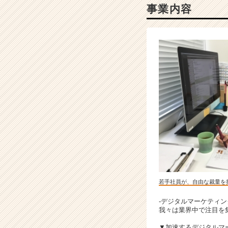
チ
事業内容
ア
キ
ャ
リ
ア
（C
h
e
e
r
C
a
r
e
e
r）
若手社員が、自由な裁量を
-デジタルマーケティ
我々は業界中で注目を
▼加速するデジタルマ