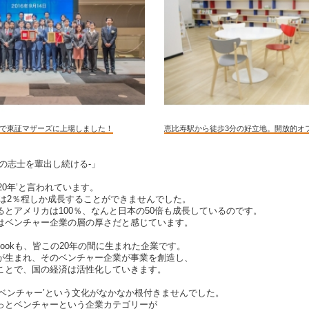
7年で東証マザーズに上場しました！
恵比寿駅から徒歩3分の好立地。開放的オ
の志士を輩出し続ける-」
20年’と言われています。
Pは2％程しか成長することができませんでした。
とアメリカは100％、なんと日本の50倍も成長しているのです。
はベンチャー企業の層の厚さだと感じています。
Facebookも、皆この20年の間に生まれた企業です。
が生まれ、そのベンチャー企業が事業を創造し、
ことで、国の経済は活性化していきます。
‘ベンチャー’という文化がなかなか根付きませんでした。
っとベンチャーという企業カテゴリーが