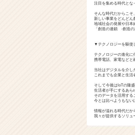
注目を集める時代とな
チ
ャ
そんな時代だからこそ
ー・
新しい事業をどんどん
地域社会の発展や日本
成
「創造の連鎖 -創造
長
企
業
▼テクノロジーを駆使
か
テクノロジーの進化に
ら
携帯電話、家電などと
ス
カ
当社はデジタルを介し
ウ
これまでも企業と生活
ト
そして今後はIoTの
が
生活者が手にするあら
届
そのデータを活用する
く
今とは比べようもない
就
情報が溢れる時代だか
活
我々が提供するソリュ
サ
イ
ト