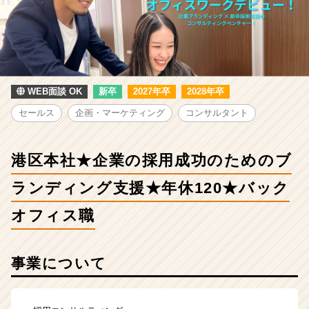
区
本
社
★
企
業
の
WEB面談 OK
新卒
2027年卒
2028年卒
採
セールス
企画・マーケティング
コンサルタント
用
成
功
港区本社★企業の採用成功のためのブ
の
た
ランディング支援★年休120★バック
め
の
オフィス職
ブ
ラ
ン
事業について
デ
ィ
ン
グ