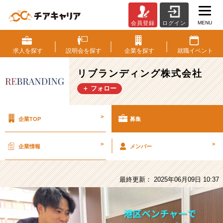
MENU
会員登録
ログイン
リ
ブ
ラ
求人を
探す
説明会を
探す
企業を
探す
就職
イベント
ン
デ
リブランディング株式会社
ィ
＋ フォロー
ン
グ
株
>
企業TOP
募集
式
会
社
>
>
企業情報
メンバー
の
採
用/
最終更新： 2025年06月09日 10:37
求
人
-
港