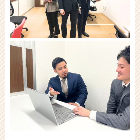
長
企
業
か
ら
ス
カ
ウ
ト
が
届
く
就
活
サ
イ
ト
チ
ア
キ
ャ