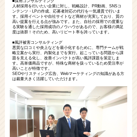
■採用コンサルティング
支
人材採用を行いたい企業に対し、戦略設計、PR動画、SNSコ
ンテンツ・LPの作成、応募者対応の代行を一気通貫で行いま
援
す。採用イベントや自社サイトなど商材が充実しており、質の
★
高い提案を行える点が強みです。また、自社の採用での度重な
年
る実験を通した採用成功のノウハウがあるので、お客様の満足
休
度は抜群！そのため、高いリピート率を誇っています。
120★
■風評被害コンサルティング
バ
悪質な口コミや炎上などを最小化するために、専門チームが戦
ッ
略立案から実行、内製化までを実行。起こっている問題から課
ク
題を見える化し、改善インパクトが高い風評課題を策定しま
す。高単価商品ですが、特殊な商材を扱っているため受注率が
オ
高いことが特徴です。
フ
SEOやリスティング広告、Webマーケティングの知識がある方
ィ
は裁量大きく活躍していただけます。
ス
職
|
ベ
ン
チ
ャ
ー・
成