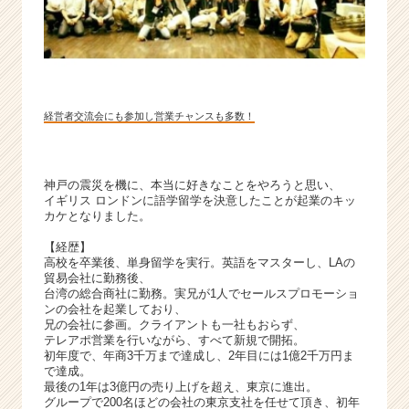
サ
イ
ト
チ
ア
キ
経営者交流会にも参加し営業チャンスも多数！
ャ
リ
ア
（C
神戸の震災を機に、本当に好きなことをやろうと思い、
イギリス ロンドンに語学留学を決意したことが起業のキッ
h
カケとなりました。
e
e
【経歴】
r
高校を卒業後、単身留学を実行。英語をマスターし、LAの
貿易会社に勤務後、
C
台湾の総合商社に勤務。実兄が1人でセールスプロモーショ
a
ンの会社を起業しており、
r
兄の会社に参画。クライアントも一社もおらず、
e
テレアポ営業を行いながら、すべて新規で開拓。
初年度で、年商3千万まで達成し、2年目には1億2千万円ま
e
で達成。
r）
最後の1年は3億円の売り上げを超え、東京に進出。
グループで200名ほどの会社の東京支社を任せて頂き、初年