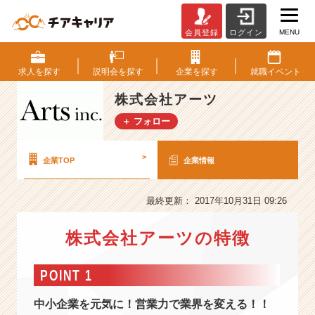
MENU
会員登録
ログイン
株
式
会
求人を
探す
説明会を
探す
企業を
探す
就職
イベント
社
ア
株式会社アーツ
ー
＋ フォロー
ツ
の
会
>
企業TOP
企業情報
社
情
報
最終更新： 2017年10月31日 09:26
-
業
株式会社アーツの特徴
界
を
POINT 1
変
え
中小企業を元気に！営業力で業界を変える！！
る！