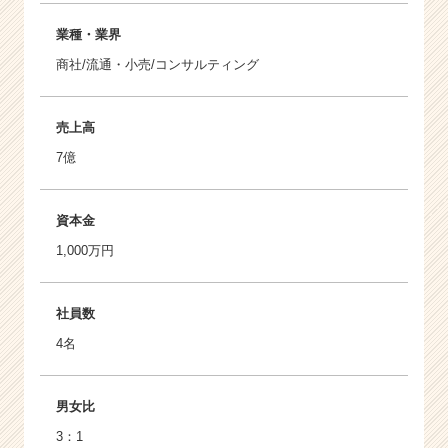
業種・業界
商社/流通・小売/コンサルティング
売上高
7億
資本金
1,000万円
社員数
4名
男女比
3：1