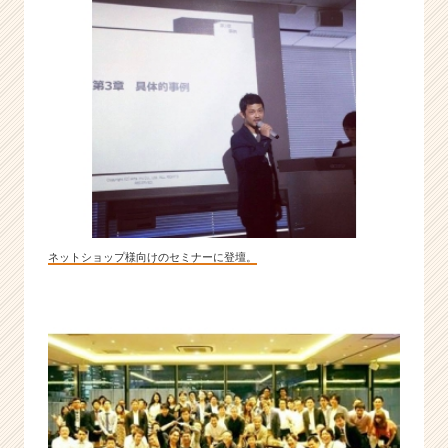
|
ベ
ン
チ
ャ
ー・
成
長
企
業
か
ら
ネットショップ様向けのセミナーに登壇。
ス
カ
ウ
ト
が
届
く
就
活