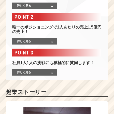
営
詳しく見る
業
の
POINT 2
プ
ロ
唯一のポジショニングで1人あたりの売上1.5億円
フ
の売上！
ェ
ッ
詳しく見る
シ
ョ
POINT 3
ナ
ル
社員1人1人の挑戦にも積極的に賛同します！
と
歩
詳しく見る
む
新
た
起業ストーリー
な
物
流
改
革！