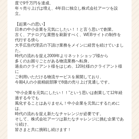
度で9千万円を達成、
年々売り上げは増え、4年目に独立し株式会社アーツを設
立。
【起業への思い】
日本の中小企業を元気にしたい！！と言う思いで創業。
古く、アナログな業態を刷新すべく、WEBサイトの制作を
代行する傍ら
大手広告代理店の下請け業務をメインに経営を続けていまし
た。
時代の流れを捉え2009年よりネットショップ様から
多くのお困りごとがある物流業務へ転身。
過去のクライアント様をはじめ、120社様のクライアント様
に
ご利用いただける物流サービスを展開しており、
今期4人の小規精鋭部隊で8億の売り上げ見通しです。
“中小企業を元気にしたい！！”という思いは創業して12年経
過する今でも
風化することはありません！中小企業を元気にするために
は、
時代の流れを捉え新たなチャレンジが必要です。
そして、株式会社アーツは新たなチャレンジに挑む企業であ
り続け、
皆さまと共に挑戦し続けます！