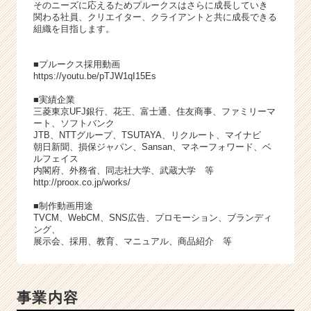
そのニーズに応えるためプルークスはさらに成長していき
関わる社員、クリエイター、クライアントと共に成長できる
組織を目指します。
■プルークス採用動画
https://youtu.be/pTJW1qI15Es
■実績企業
三菱東京UFJ銀行、花王、富士通、住友商事、ファミリーマ
ート、ソフトバンク
JTB、NTTグループ、TSUTAYA、リクルート、マイナビ
朝日新聞、損保ジャパン、Sansan、マネーフォワード、ベ
ルフェイス
内閣府、外務省、同志社大学、武蔵大学 等
http://proox.co.jp/works/
■制作動画用途
TVCM、WebCM、SNS広告、プロモーション、ブランディ
ング、
展示会、採用、教育、マニュアル、商品紹介 等
事業内容