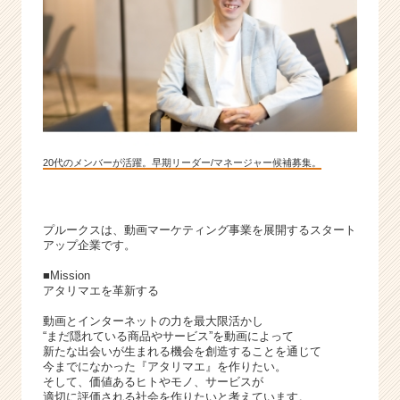
|
ベ
ン
チ
ャ
ー・
成
長
企
20代のメンバーが活躍。早期リーダー/マネージャー候補募集。
業
か
ら
プルークスは、動画マーケティング事業を展開するスタート
ス
アップ企業です。
カ
ウ
■Mission
アタリマエを革新する
ト
が
動画とインターネットの力を最大限活かし
届
“まだ隠れている商品やサービス”を動画によって
く
新たな出会いが生まれる機会を創造することを通じて
就
今までになかった『アタリマエ』を作りたい。
そして、価値あるヒトやモノ、サービスが
活
適切に評価される社会を作りたいと考えています。