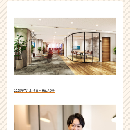
経
営
課
題
を
解
決
す
る
急
成
長
中
の
ス
2020年7月より日本橋に移転
タ
ー
ト
ア
ッ
プ