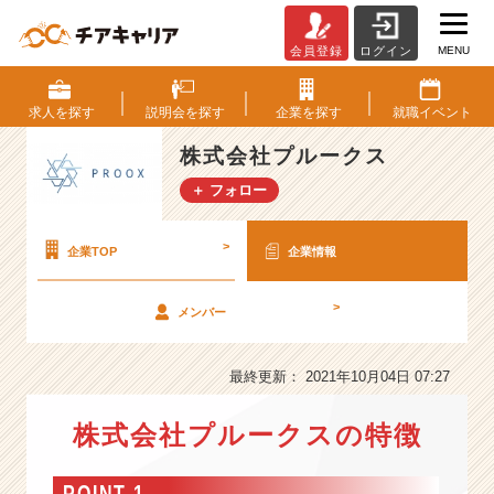
MENU
会員登録
ログイン
株
式
会
求人を
探す
説明会を
探す
企業を
探す
就職
イベント
社
プ
株式会社プルークス
ル
＋ フォロー
ー
ク
ス
>
企業TOP
企業情報
の
会
>
メンバー
社
情
報
最終更新： 2021年10月04日 07:27
-
コ
株式会社プルークスの特徴
ン
サ
ル・
POINT 1