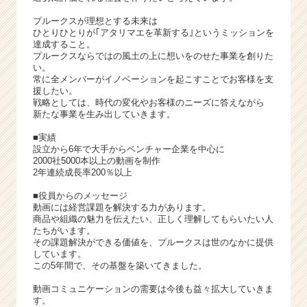
サ
イ
プルークスが理想とする未来は
ト
ひとりひとりが｢アタリマエを革新する｣というミッションを
達成すること。
チ
プルークスならではの風土の上に想いをのせた事業を創りた
ア
い。
キ
常に全メンバーがイノベーションを起こすことでお客様を支
ャ
援したい。
戦略としては、時代の変化やお客様のニーズに答えながら
リ
新たな事業を生み出していきます。
ア
（C
■実績
h
設立から6年で大手からベンチャー企業を中心に
2000社5000本以上の動画を制作
e
2年連続成長率200％以上
e
r
■役員からのメッセージ
C
動画には経営課題を解決する力があります。
a
商品や組織の魅力を伝えたい、正しく理解してもらいたい人
たちがいます。
r
その課題解決ができる価値を、プルークスは世のなかに提供
e
しています。
e
この5年間で、その基盤を築いてきました。
r）
動画コミュニケーションの需要は今後も益々拡大していきま
す。