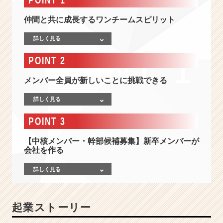
広
告
仲間と共に成長するワンチームスピリット
志
望
詳しく見る
者
募
POINT 2
集！
動
メンバー全員が新しいことに挑戦できる
画
×
詳しく見る
デ
ジ
POINT 3
タ
ル
【中核メンバー・幹部候補募集】新卒メンバーが
マ
会社を作る
ー
ケ
詳しく見る
テ
ィ
ン
起業ストーリー
グ
で