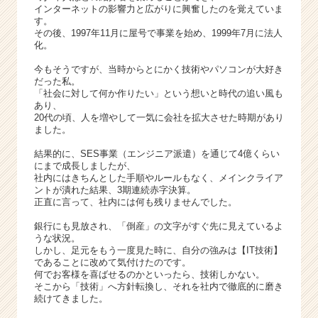
活
インターネットの影響力と広がりに興奮したのを覚えていま
サ
す。
イ
その後、1997年11月に屋号で事業を始め、1999年7月に法人
化。
ト
チ
今もそうですが、当時からとにかく技術やパソコンが大好き
ア
だった私。
キ
「社会に対して何か作りたい」という想いと時代の追い風も
あり、
ャ
20代の頃、人を増やして一気に会社を拡大させた時期があり
リ
ました。
ア
（C
結果的に、SES事業（エンジニア派遣）を通じて4億くらい
にまで成長しましたが、
h
社内にはきちんとした手順やルールもなく、メインクライア
e
ントが潰れた結果、3期連続赤字決算。
e
正直に言って、社内には何も残りませんでした。
r
銀行にも見放され、「倒産」の文字がすぐ先に見えているよ
C
うな状況。
a
しかし、足元をもう一度見た時に、自分の強みは【IT技術】
r
であることに改めて気付けたのです。
e
何でお客様を喜ばせるのかといったら、技術しかない。
e
そこから「技術」へ方針転換し、それを社内で徹底的に磨き
続けてきました。
r）