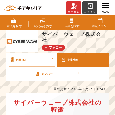
MENU
会員登録
ログイン
サ
イ
バ
求人を
探す
説明会を
探す
企業を
探す
就職
イベント
ー
サイバーウェーブ株式会
ウ
社
ェ
ー
＋ フォロー
ブ
株
>
企業TOP
企業情報
式
会
社
>
メンバー
の
会
最終更新： 2022年05月27日 12:40
社
情
報
サイバーウェーブ株式会社の
-
特徴
《社