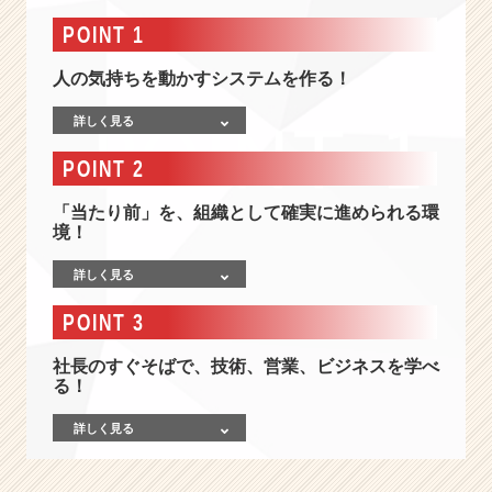
長
は
POINT 1
ス
ー
人の気持ちを動かすシステムを作る！
パ
ー
詳しく見る
エ
POINT 2
ン
ジ
「当たり前」を、組織として確実に進められる環
ニ
境！
ア！》
W
詳しく見る
E
B
POINT 3
シ
ス
社長のすぐそばで、技術、営業、ビジネスを学べ
テ
る！
ム
で
詳しく見る
ビ
ジ
ネ