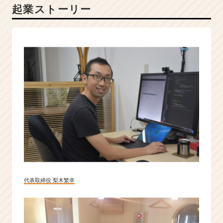
起業ストーリー
ス
の
成
功
を
創
り
出
す、
市
場
価
値
の
あ
る
エ
代表取締役 梨木繁幸
ン
ジ
ニ
ア