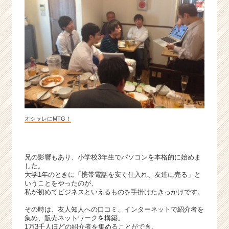
へ！
|
ベ
ン
チ
ャ
ー・
成
長
企
業
オシャレにMTG！
か
ら
ス
カ
兄の影響もあり、小学校3年生でパソコンを本格的に始めま
した。
ウ
大学1年のときに「携帯電話を安く仕入れ、友達に売る」と
ト
いうことをやったのが、
が
私が初めてビジネスといえるものを手掛けたきっかけです。
届
その時は、友人知人への口コミ、インターネットで紹介者を
く
集め、販売ネットワークを構築。
就
1万3千人ほどの紹介者を集めることができ、