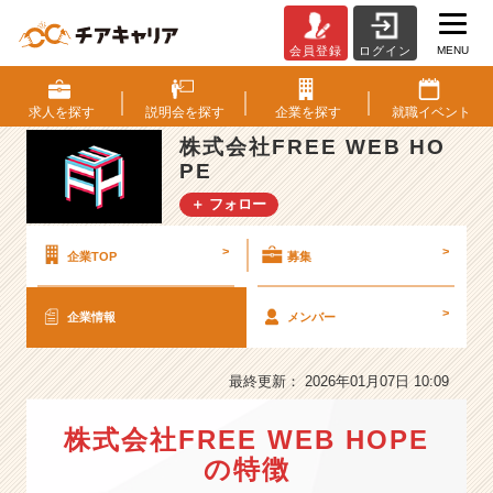
MENU
会員登録
ログイン
株
式
会
求人を
探す
説明会を
探す
企業を
探す
就職
イベント
社
株式会社FREE WEB HO
F
PE
R
E
＋ フォロー
E
W
>
>
企業TOP
募集
E
B
H
>
企業情報
メンバー
O
P
最終更新： 2026年01月07日 10:09
E
の
会
株式会社FREE WEB HOPE
社
の特徴
情