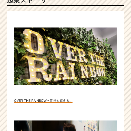
起業ストーリー
地
に
足
つ
い
た
"わ
か
っ
て
る
や
つ
ら"
が
綺
OVER THE RAINBOW = 期待を超える。
麗
事
で
モ
ノ