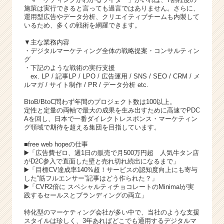
施策は実行できると言っても過言ではありません。さらに、
運用型広告やデータ分析、クリエイティブチームも内製して
いるため、多くの戦術を網羅できます。
▼主な業務内容
・デジタルマーケティング全体の戦略提案・コンサルティン
グ
・下記のような戦術の実行支援
ex. LP / 記事LP / LPO / 広告運用 / SNS / SEO / CRM / メ
ルマガ / サイト制作 / PR / データ分析 etc.
BtoB/BtoC問わず年間のプロジェクト数は100以上。
定性と定量の両軸で最大の成果を生み出すために高速でPDC
Aを回し、日本で一番ダイレクトレスポンス・マーケティン
グ領域で期待を超える集団を目指しています。
■free web hopeの仕事
▶️
「広告費ゼロ、週1日の販売で月500万円超 人気牛タン店
がD2C参入で直面した壁と売れ切れ続出になるまで」
▶️
「目標CV達成率140%超！サービスの認知度向上にも寄与
した“筋フルエンサー”記事はどう作られた？」
▶️
「CVR2倍に スペシャルティチョコレートのMinimalが実
践するセールスとブランディングの両立」
特化型のマーケティング会社が多い中で、当社のような支援
スタイルは珍しく、3年あればどこでも通用するデジタルマ