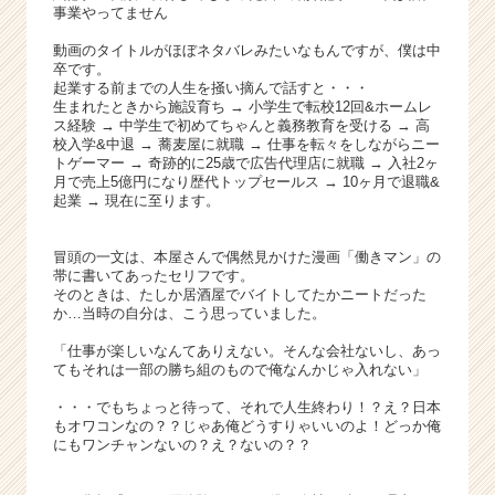
く
事業やってません
就
動画のタイトルがほぼネタバレみたいなもんですが、僕は中
活
卒です。
サ
起業する前までの人生を掻い摘んで話すと・・・
イ
生まれたときから施設育ち → 小学生で転校12回&ホームレ
ト
ス経験 → 中学生で初めてちゃんと義務教育を受ける → 高
チ
校入学&中退 → 蕎麦屋に就職 → 仕事を転々をしながらニー
トゲーマー → 奇跡的に25歳で広告代理店に就職 → 入社2ヶ
ア
月で売上5億円になり歴代トップセールス → 10ヶ月で退職&
キ
起業 → 現在に至ります。
ャ
リ
冒頭の一文は、本屋さんで偶然見かけた漫画「働きマン」の
ア
帯に書いてあったセリフです。
（C
そのときは、たしか居酒屋でバイトしてたかニートだった
h
か…当時の自分は、こう思っていました。
e
「仕事が楽しいなんてありえない。そんな会社ないし、あっ
e
てもそれは一部の勝ち組のもので俺なんかじゃ入れない」
r
C
・・・でもちょっと待って、それで人生終わり！？え？日本
a
もオワコンなの？？じゃあ俺どうすりゃいいのよ！どっか俺
にもワンチャンないの？え？ないの？？
r
e
e