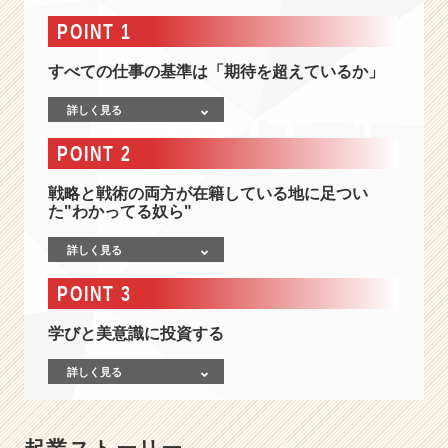
報
-
POINT 1
マ
ー
すべての仕事の基準は「期待を超えているか」
ケ
テ
詳しく見る
ィ
POINT 2
ン
グ
戦略と戦術の両方が在籍している地に足つい
の
た"わかってる奴ら"
戦
略
詳しく見る
と
戦
POINT 3
術
が
学びと美意識に投資する
在
籍
詳しく見る
し
て
い
る