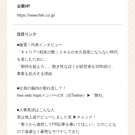
企業HP
https://www.fwh.co.jp/
注目リンク
■厳選！代表インタビュー
「キャリア≒戦友の数｜スキルが永久資産にならない時代
を楽しむために」
「期待を超えろ」。飽き性なぼくが経営者を10年続け、
事業を拡大する理由
■社員の脳内が垂れ流し？！
free web hopeメンバーのX（旧Twitter）▶︎
「弊社」
■人事黒須はこんな人
実は地上波デビューしました笑 ▶︎
チェック！
「整うから連想してPR記事を書いてほしい」とのことな
ので遠慮なく豪勢なサウナしてきた