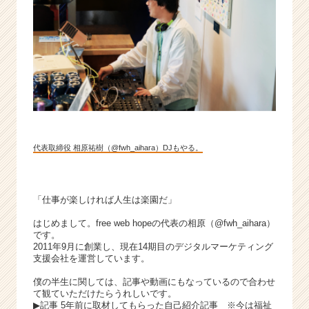
を
売
る
|
ベ
ン
チ
ャ
ー・
成
代表取締役 相原祐樹（@fwh_aihara）DJもやる。
長
企
業
か
「仕事が楽しければ人生は楽園だ」
ら
はじめまして。free web hopeの代表の相原（
@fwh_aihara
）
ス
です。
カ
2011年9月に創業し、現在14期目のデジタルマーケティング
ウ
支援会社を運営しています。
ト
僕の半生に関しては、記事や動画にもなっているので合わせ
が
て観ていただけたらうれしいです。
届
▶︎記事
5年前に取材してもらった自己紹介記事
※今は福祉