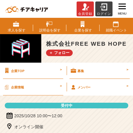
MENU
会員登録
ログイン
株
式
会
求人を
探す
説明会を
探す
企業を
探す
就職
イベント
社
F
株式会社FREE WEB HOPE
R
＋ フォロー
E
E
W
>
>
企業TOP
募集
E
B
H
>
>
企業情報
メンバー
O
P
E
受付中
の
説
2025/10/28 10:00〜12:00
明
オンライン開催
会