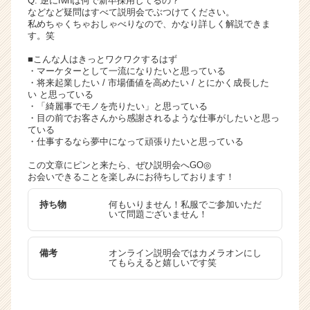
Q. 逆にfwhは何で新卒採用してるの？
などなど疑問はすべて説明会でぶつけてください。
私めちゃくちゃおしゃべりなので、かなり詳しく解説できま
す。笑
■こんな人はきっとワクワクするはず
・マーケターとして一流になりたいと思っている
・将来起業したい / 市場価値を高めたい / とにかく成長した
い と思っている
・「綺麗事でモノを売りたい」と思っている
・目の前でお客さんから感謝されるような仕事がしたいと思っ
ている
・仕事するなら夢中になって頑張りたいと思っている
この文章にピンと来たら、ぜひ説明会へGO◎
お会いできることを楽しみにお待ちしております！
持ち物
何もいりません！私服でご参加いただ
いて問題ございません！
備考
オンライン説明会ではカメラオンにし
てもらえると嬉しいです笑