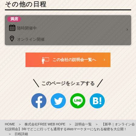
その他の日程
満席
随時開催中
オンライン開催
この会社の説明会一覧へ
このページをシェアする
HOME
＞
株式会社FREE WEB HOPE
＞
説明会一覧
＞
【新卒｜オンライン会
社説明会】3年でどこに行っても通用するWebマーケターになれる秘密を大公開！
＞
日程詳細