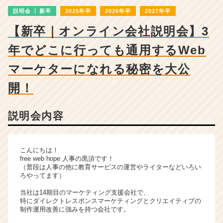
詳
説明会
新卒
2025年卒
2026年卒
2027年卒
細
|
【新卒｜オンライン会社説明会】3
ベ
ン
年でどこに行っても通用するWeb
チ
ャ
マーケターになれる秘密を大公
ー・
開！
成
長
企
説明会内容
業
か
ら
ス
こんにちは！
free web hope 人事の黒須です！
カ
（普段は人事の他に教育サービスの運営やライターなどいろい
ウ
ろやってます）
ト
が
当社は14期目のマーケティング支援会社で、
特にダイレクトレスポンスマーケティングとクリエイティブの
届
制作運用改善に強みを持つ会社です。
く
就