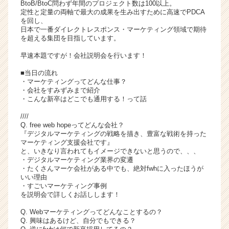
BtoB/BtoC問わず年間のプロジェクト数は100以上。
活
定性と定量の両軸で最大の成果を生み出すために高速でPDCA
サ
を回し、
日本で一番ダイレクトレスポンス・マーケティング領域で期待
イ
を超える集団を目指しています。
ト
チ
早速本題ですが！会社説明会を行います！
ア
■当日の流れ
キ
・マーケティングってどんな仕事？
ャ
・会社をすみずみまで紹介
リ
・こんな新卒はどこでも通用する！って話
ア
////
（C
Q. free web hopeってどんな会社？
h
『デジタルマーケティングの戦略を描き、豊富な戦術を持った
e
マーケティング支援会社です』
e
と、いきなり言われてもイメージできないと思うので、、、
・デジタルマーケティング業界の変遷
r
・たくさんマーケ会社がある中でも、絶対fwhに入ったほうが
C
いい理由
a
・すごいマーケティング事例
r
を説明会で詳しくお話しします！
e
Q. Webマーケティングってどんなことするの？
e
Q. 興味はあるけど、自分でもできる？
r）