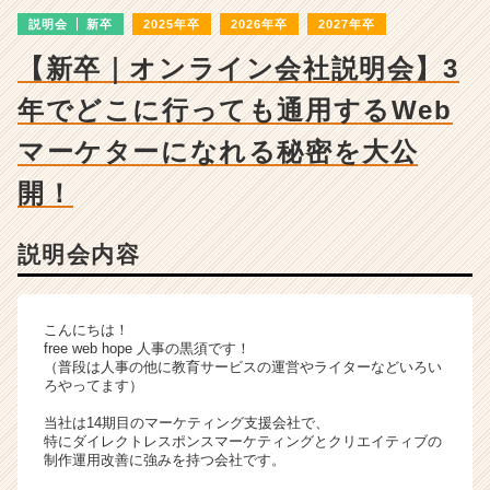
詳
説明会
新卒
2025年卒
2026年卒
2027年卒
細
|
【新卒｜オンライン会社説明会】3
ベ
ン
年でどこに行っても通用するWeb
チ
ャ
マーケターになれる秘密を大公
ー・
開！
成
長
企
説明会内容
業
か
ら
ス
こんにちは！
free web hope 人事の黒須です！
カ
（普段は人事の他に教育サービスの運営やライターなどいろい
ウ
ろやってます）
ト
が
当社は14期目のマーケティング支援会社で、
特にダイレクトレスポンスマーケティングとクリエイティブの
届
制作運用改善に強みを持つ会社です。
く
就