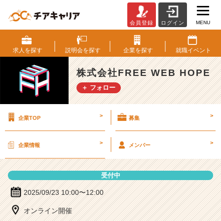
MENU
会員登録
ログイン
株
式
会
求人を
探す
説明会を
探す
企業を
探す
就職
イベント
社
F
株式会社FREE WEB HOPE
R
＋ フォロー
E
E
W
>
>
企業TOP
募集
E
B
H
>
>
企業情報
メンバー
O
P
E
受付中
の
説
2025/09/23 10:00〜12:00
明
オンライン開催
会