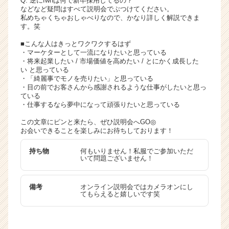
Q. 逆にfwhは何で新卒採用してるの？
などなど疑問はすべて説明会でぶつけてください。
私めちゃくちゃおしゃべりなので、かなり詳しく解説できま
す。笑
■こんな人はきっとワクワクするはず
・マーケターとして一流になりたいと思っている
・将来起業したい / 市場価値を高めたい / とにかく成長した
い と思っている
・「綺麗事でモノを売りたい」と思っている
・目の前でお客さんから感謝されるような仕事がしたいと思っ
ている
・仕事するなら夢中になって頑張りたいと思っている
この文章にピンと来たら、ぜひ説明会へGO◎
お会いできることを楽しみにお待ちしております！
持ち物
何もいりません！私服でご参加いただ
いて問題ございません！
備考
オンライン説明会ではカメラオンにし
てもらえると嬉しいです笑