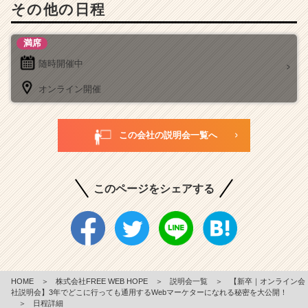
その他の日程
満席
随時開催中
オンライン開催
この会社の説明会一覧へ
このページをシェアする
HOME
＞
株式会社FREE WEB HOPE
＞
説明会一覧
＞
【新卒｜オンライン会
社説明会】3年でどこに行っても通用するWebマーケターになれる秘密を大公開！
＞
日程詳細