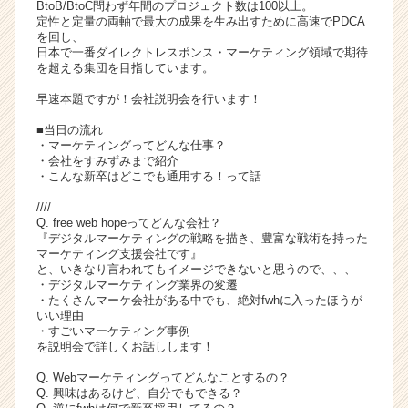
BtoB/BtoC問わず年間のプロジェクト数は100以上。
活
定性と定量の両軸で最大の成果を生み出すために高速でPDCA
サ
を回し、
日本で一番ダイレクトレスポンス・マーケティング領域で期待
イ
を超える集団を目指しています。
ト
チ
早速本題ですが！会社説明会を行います！
ア
■当日の流れ
キ
・マーケティングってどんな仕事？
ャ
・会社をすみずみまで紹介
リ
・こんな新卒はどこでも通用する！って話
ア
////
（C
Q. free web hopeってどんな会社？
h
『デジタルマーケティングの戦略を描き、豊富な戦術を持った
e
マーケティング支援会社です』
e
と、いきなり言われてもイメージできないと思うので、、、
・デジタルマーケティング業界の変遷
r
・たくさんマーケ会社がある中でも、絶対fwhに入ったほうが
C
いい理由
a
・すごいマーケティング事例
r
を説明会で詳しくお話しします！
e
Q. Webマーケティングってどんなことするの？
e
Q. 興味はあるけど、自分でもできる？
r）