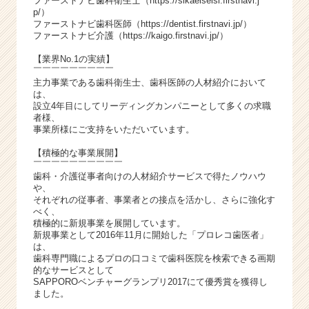
ファーストナビ歯科衛生士（
https://sikaeiseisi.firstnavi.j
p/
）
ファーストナビ歯科医師（
https://dentist.firstnavi.jp/
）
ファーストナビ介護（
https://kaigo.firstnavi.jp/
）
【業界No.1の実績】
￣￣￣￣￣￣￣￣￣
主力事業である歯科衛生士、歯科医師の人材紹介において
は、
設立4年目にしてリーディングカンパニーとして多くの求職
者様、
事業所様にご支持をいただいています。
【積極的な事業展開】
￣￣￣￣￣￣￣￣￣￣
歯科・介護従事者向けの人材紹介サービスで得たノウハウ
や、
それぞれの従事者、事業者との接点を活かし、さらに強化す
べく、
積極的に新規事業を展開しています。
新規事業として2016年11月に開始した「プロレコ歯医者」
は、
歯科専門職によるプロの口コミで歯科医院を検索できる画期
的なサービスとして
SAPPOROベンチャーグランプリ2017にて優秀賞を獲得し
ました。