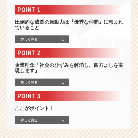
設
立
POINT 1
5
年
圧倒的な成長の原動力は『優秀な仲間』に恵まれ
目
ていること
の
詳しく見る
【業
界
POINT 2
N
o.
企業理念「社会のひずみを解消し、四方よしを実
1
現します」
企
業】
詳しく見る
歯
科
POINT 3
人
材
ここがポイント！
ビ
ジ
詳しく見る
ネ
ス
の