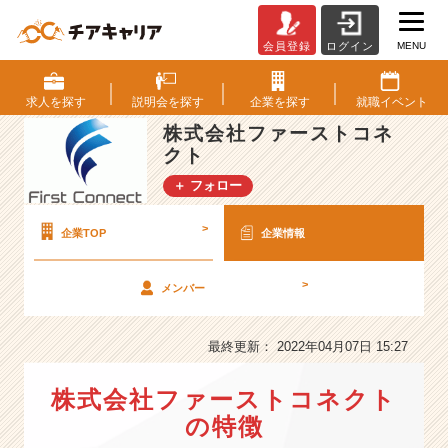
MENU
会員登録
ログイン
株
式
会
求人を
探す
説明会を
探す
企業を
探す
就職
イベント
社
株式会社ファーストコネ
フ
クト
ァ
ー
＋ フォロー
ス
ト
>
企業TOP
企業情報
コ
ネ
ク
>
メンバー
ト
の
最終更新： 2022年04月07日 15:27
会
社
情
株式会社ファーストコネクト
報
の特徴
-