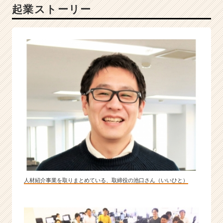
起業ストーリー
リ
ー
デ
ィ
ン
グ
カ
ン
パ
ニ
ー！！！
|
ベ
ン
チ
ャ
ー・
人材紹介事業を取りまとめている、取締役の池口さん（いいひと）
成
長
企
業