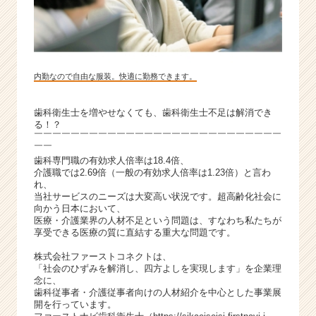
内勤なので自由な服装。快適に勤務できます。
歯科衛生士を増やせなくても、歯科衛生士不足は解消でき
る！？
￣￣￣￣￣￣￣￣￣￣￣￣￣￣￣￣￣￣￣￣￣￣￣￣￣￣￣
￣￣
歯科専門職の有効求人倍率は18.4倍、
介護職では2.69倍（一般の有効求人倍率は1.23倍）と言わ
れ、
当社サービスのニーズは大変高い状況です。超高齢化社会に
向かう日本において、
医療・介護業界の人材不足という問題は、すなわち私たちが
享受できる医療の質に直結する重大な問題です。
株式会社ファーストコネクトは、
「社会のひずみを解消し、四方よしを実現します」を企業理
念に、
歯科従事者・介護従事者向けの人材紹介を中心とした事業展
開を行っています。