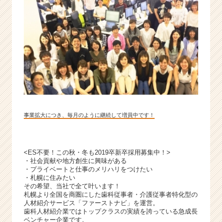
か
ら
ス
カ
ウ
ト
が
届
く
就
活
事業拡大につき、毎月のように継続して増員中です！
サ
イ
ト
チ
<ES不要！この秋・冬も2019卒新卒採用募集中！>
・社会貢献や地方創生に興味がある
ア
・プライベートと仕事のメリハリをつけたい
キ
・札幌に住みたい
ャ
その希望、当社で全て叶います！
リ
札幌より全国を商圏にした歯科従事者・介護従事者特化型の
人材紹介サービス「ファーストナビ」を運営。
ア
歯科人材紹介業ではトップクラスの実績を誇っている急成長
（C
ベンチャー企業です。