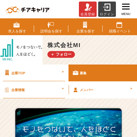
MENU
会員登録
ログイン
株
式
会
求人を
探す
説明会を
探す
企業を
探す
就職
イベント
社
M
株式会社MI
I
＋ フォロー
の
採
用/
>
企業TOP
募集
求
人
一
>
>
企業情報
メンバー
覧
-
大
注
目
の
I