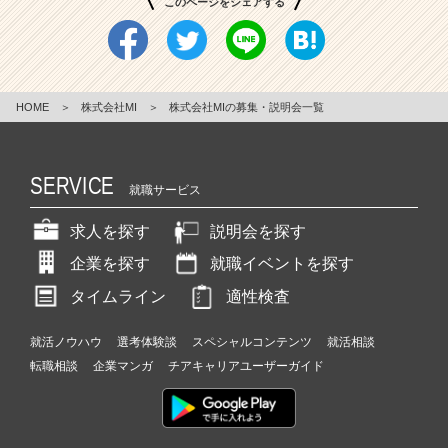
このページをシェアする
か
ら
創
る”経
営
HOME
＞
株式会社MI
＞
株式会社MIの募集・説明会一覧
幹
部
候
SERVICE
補
就職サービス
メ
ン
求人を探す
説明会を探す
バ
企業を探す
就職イベントを探す
ー
を
タイムライン
適性検査
募
集！
就活ノウハウ
選考体験談
スペシャルコンテンツ
就活相談
|
転職相談
企業マンガ
チアキャリアユーザーガイド
ベ
ン
チ
ャ