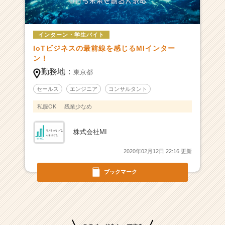
o
T
業
界
インターン・学生バイト
で
IoTビジネスの最前線を感じるMIインター
超
ン！
成
勤務地：
東京都
長
中
セールス
エンジニア
コンサルタント
ベ
私服OK
残業少なめ
ン
チ
ャ
株式会社MI
ー！
組
2020年02月12日 22:16 更新
織
拡
ブックマーク
大
に
向
け、“ゼ
ロ