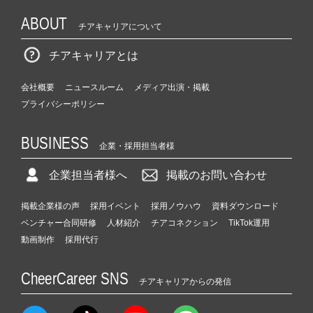
ー・
ABOUT
成
チアキャリアについて
長
企
チアキャリアとは
業
か
会社概要
ニュースルーム
メディア出演・掲載
ら
プライバシーポリシー
ス
カ
BUSINESS
ウ
企業・採用担当者様
ト
が
企業担当者様へ
掲載のお問い合わせ
届
く
掲載企業様の声
採用イベント
採用ノウハウ
資料ダウンロード
就
ベンチャー合同研修
人材紹介
チアコネクション
TikTok運用
活
動画制作
採用代行
サ
イ
ト
CheerCareer SNS
チアキャリアからの発信
チ
ア