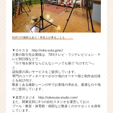
社内での撮影もあり！有名人が来ることも・・・
▼ロケスタ
http://roke-suta.jp/ec/
主要の取引先企業様は、TBSテレビ・フジテレビジョン・テ
レビ朝日様などで、
『ロケ地を探すならどんなシーンでも揃う“ろけすた”へ』
と、
認知度の高いサービスをご提供しています。
専門のコーディネーターがロケ地のオーナー様と制作会社様
とを結び付け、
数多くある撮影シーンの中でお客様の求める、最適なロケ地
のご提供しています。
▼直営スタジオ
http://rokesuta-studio.com/
また、関東近郊に4つの自社スタジオを運営しており、
プール・教室・体育館・病院など数多くのロケセットを保有
しています。