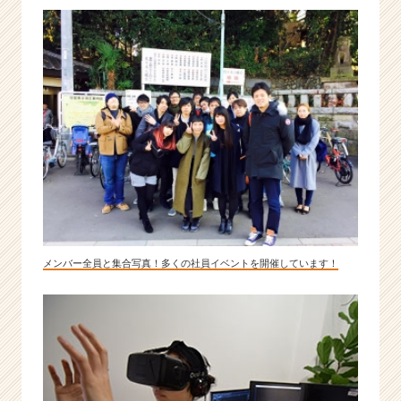
分
の
チ
カ
ラ
を
試
し
て
み
ま
せ
ん
か？
メンバー全員と集合写真！多くの社員イベントを開催しています！
|
ベ
ン
チ
ャ
ー・
成