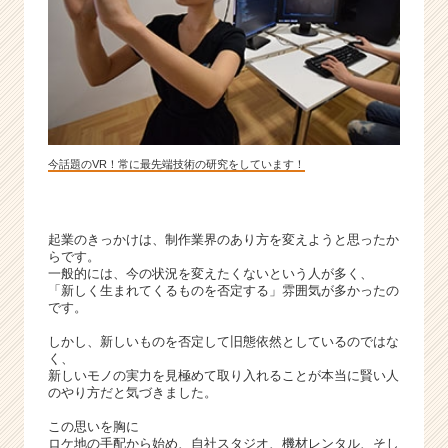
長
企
業
か
ら
ス
カ
ウ
今話題のVR！常に最先端技術の研究をしています！
ト
が
届
起業のきっかけは、制作業界のあり方を変えようと思ったか
く
らです。
就
一般的には、今の状況を変えたくないという人が多く、
活
「新しく生まれてくるものを否定する」雰囲気が多かったの
サ
です。
イ
しかし、新しいものを否定して旧態依然としているのではな
ト
く、
チ
新しいモノの実力を見極めて取り入れることが本当に賢い人
ア
のやり方だと気づきました。
キ
この思いを胸に
ャ
ロケ地の手配から始め、自社スタジオ、機材レンタル、そし