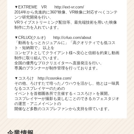
▼EXTREME VR
http://ext-vr.com/
2014年から先進的に360°映像、VR映像に対応すべくコンテ
ンツ研究開発を行い、
VRライブストリーミング配信等、最先端技術を用いた映像
制作に力を入れています。
▼CRLUO(クルオ)
http://crluo.com/about
「動画をもっとカジュアルに」「高クオリティでも低コス
ト・短納期で」 以上を
コンセプトとしてクライアント様へ安心と信頼を約束し動画
制作に取り組んでいます。
全国の優秀なプロクリエイターへ直接発注を行い、
専属のプランナーが制作管理を行っております。
▼コスろけ
http://cosroke.com/
その他、ろけすたで培ったノウハウを活かし、他とは一味異
なるコスプレイヤーのための
イベントを首都圏各所で主催する＜コスろけ＞を展開。
コスプレイヤーが撮影も楽しむことのできるカフェスタジオ
の運営・アニメイベントの
開催など多数のコスプレファンから支持を得ています。
企業情報