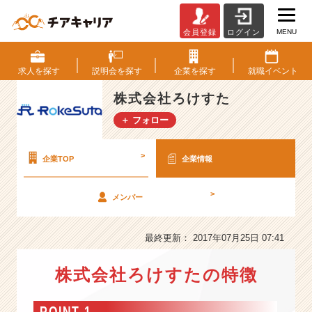
MENU
会員登録
ログイン
株
式
会
求人を
探す
説明会を
探す
企業を
探す
就職
イベント
社
ろ
株式会社ろけすた
け
＋ フォロー
す
た
の
>
企業TOP
企業情報
会
社
>
メンバー
情
報
-
最終更新： 2017年07月25日 07:41
＜
新
株式会社ろけすたの特徴
卒・
既
卒
POINT 1