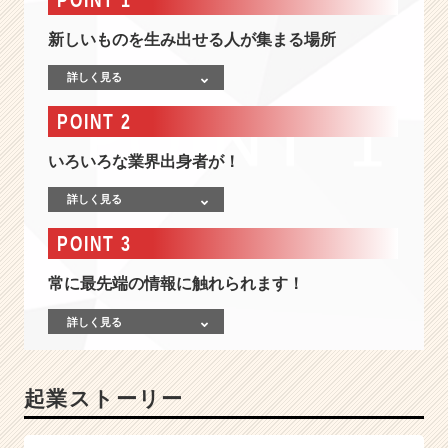
問
い
新しいものを生み出せる人が集まる場所
ま
せ
詳しく見る
ん！
＞
POINT 2
急
成
いろいろな業界出身者が！
長
中
詳しく見る
の
ス
POINT 3
タ
ー
常に最先端の情報に触れられます！
ト
ア
詳しく見る
ッ
プ
企
起業ストーリー
業
で、
自