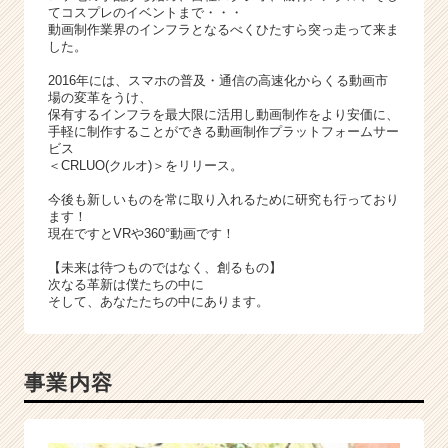
リ
てコスプレのイベントまで・・・
ア
動画制作業界のインフラとなるべくひたすら突っ走って来ま
（C
した。
h
2016年には、スマホの普及・通信の高速化からくる動画市
e
場の変革をうけ、
e
保有するインフラを最大限に活用し動画制作をより安価に、
r
手軽に制作することができる動画制作プラットフォームサー
ビス
C
＜CRLUO(クルオ)＞をリリース。
a
r
今後も新しいものを常に取り入れるために研究も行っており
e
ます！
現在ですとVRや360°動画です！
e
r）
【未来は待つものではなく、創るもの】
次なる革新は僕たちの中に
そして、あなたたちの中にあります。
事業内容