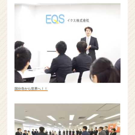
画
し
ま
せ
ん
か。
新
卒
で
活
躍
す
る
メ
国分寺から世界へ！！
ン
バ
ー
続
出!
|
ベ