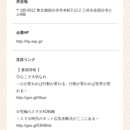
所在地
〒185-0012 東京都国分寺市本町2-12-2 三井生命国分寺ビ
ル6階
企業HP
http://hp.eqs.jp/
注目リンク
【 書籍情報 】
①心こそ大切なれ
～心が変われば行動が変わる、行動が変われば世界が変
わる～
http://goo.gl/i0Iaxi
②究極のスマホAD戦略
～スマホ時代のネット広告攻略法がここにある～
http://goo.gl/EB6Bnb