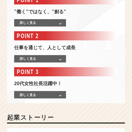
分
の
”働く”ではなく、”創る”
成
長!
詳しく見る
プ
ロ
POINT 2
の
ビ
仕事を通じて、人として成長
ジ
ネ
詳しく見る
ス
マ
POINT 3
ン
集
20代女性社長活躍中！
団
の
詳しく見る
会
社
創
起業ストーリー
業
に
参