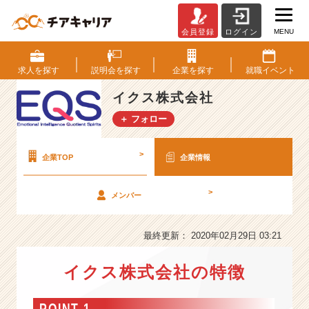
MENU
会員登録
ログイン
イ
ク
ス
求人を
探す
説明会を
探す
企業を
探す
就職
イベント
株
式
イクス株式会社
会
＋ フォロー
社
の
会
>
企業TOP
企業情報
社
情
>
メンバー
報
-
1
最終更新： 2020年02月29日 03:21
年
で
イクス株式会社の特徴
1
0
年
POINT 1