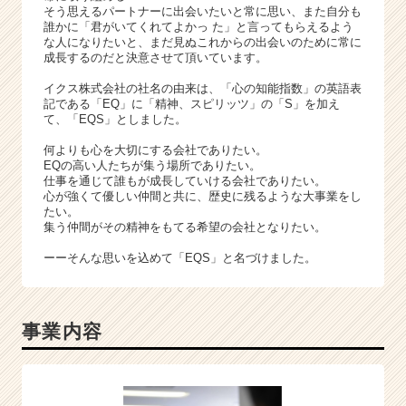
ト
そう思えるパートナーに出会いたいと常に思い、また自分も
チ
誰かに「君がいてくれてよかっ た」と言ってもらえるよう
ア
な人になりたいと、まだ見ぬこれからの出会いのために常に
成長するのだと決意させて頂いています。
キ
ャ
イクス株式会社の社名の由来は、「心の知能指数」の英語表
リ
記である「EQ」に「精神、スピリッツ」の「S」を加え
ア
て、「EQS」としました。
（C
何よりも心を大切にする会社でありたい。
h
EQの高い人たちが集う場所でありたい。
e
仕事を通じて誰もが成長していける会社でありたい。
e
心が強くて優しい仲間と共に、歴史に残るような大事業をし
たい。
r
集う仲間がその精神をもてる希望の会社となりたい。
C
a
ーーそんな思いを込めて「EQS」と名づけました。
r
e
e
r）
事業内容