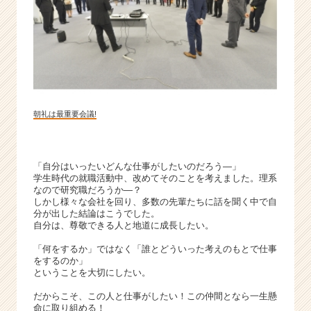
ン
チ
ャ
ー・
成
長
企
業
朝礼は最重要会議!
か
ら
ス
「自分はいったいどんな仕事がしたいのだろう―」
カ
学生時代の就職活動中、改めてそのことを考えました。理系
ウ
なので研究職だろうか―？
ト
しかし様々な会社を回り、多数の先輩たちに話を聞く中で自
が
分が出した結論はこうでした。
自分は、尊敬できる人と地道に成長したい。
届
く
「何をするか」ではなく「誰とどういった考えのもとで仕事
就
をするのか」
活
ということを大切にしたい。
サ
だからこそ、この人と仕事がしたい！この仲間となら一生懸
イ
命に取り組める！