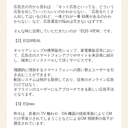
広告主の方から見れば、「ネット広告といっても、どういう
広告を出していったらいいのかわからない」「広告をたくさ
ん出してはいるけれど、一体どれが一番 効果があるのかわ
からない」など、広告選定の悩みは尽きないはずです。
そんな時に活用していただきたいのが「EQS VIEW」です。
【2】EQSREAL
キャリアショップや携帯販売ショップ、家電量販店等におい
て、広告主のスマートフォンアプリやサイトを来店者に紹介
し、端末にインストールして頂くサービスです。
飛躍的に増加するスマートフォンへの買い替えユーザーを引
き込むことができます。
配信システムは特許も取得しており、従来のオンライン広告
だけではなく、
オフラインのユーザーにもアプローチできる新しい広告手法
となります。
【3】EQneo
昨今は、若者の TV 離れや、OA 機器の技術革新により CM
だけ早送りされてしまうことなどによるCM 視聴率の低下が
懸念されています。