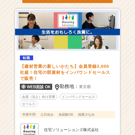
活
サ
イ
ト
チ
ア
キ
ャ
リ
ア
転職
（C
【建材営業の新しいかたち】会員登録3,000
h
社超！住宅の部資材をインバウンドセールス
e
で販売！
e
勤務地：
東京都
WEB面談 OK
r
C
会員（法人）向け営業
インバウンドセールス
a
セールス
r
学歴不問
土日休み
未経験OK
残業少なめ
e
e
r）
住宅ソリューションズ株式会社