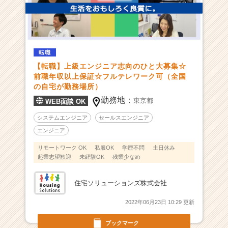
ー！
|
ベ
ン
チ
転職
ャ
【転職】上級エンジニア志向のひと大募集☆
ー・
前職年収以上保証☆フルテレワーク可（全国
成
の自宅が勤務場所）
長
勤務地：
東京都
WEB面談 OK
企
業
システムエンジニア
セールスエンジニア
か
エンジニア
ら
ス
リモートワーク OK
私服OK
学歴不問
土日休み
カ
起業志望歓迎
未経験OK
残業少なめ
ウ
ト
住宅ソリューションズ株式会社
が
届
2022年06月23日 10:29 更新
く
就
ブックマーク