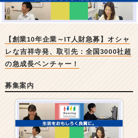
-
【創
業
1
0
年
【創業10年企業～IT人財急募】オシャ
企
業
レな吉祥寺発、取引先：全国3000社超
～
I
の急成長ベンチャー！
T
人
財
募集案内
急
募】
オ
シ
ャ
レ
な
吉
祥