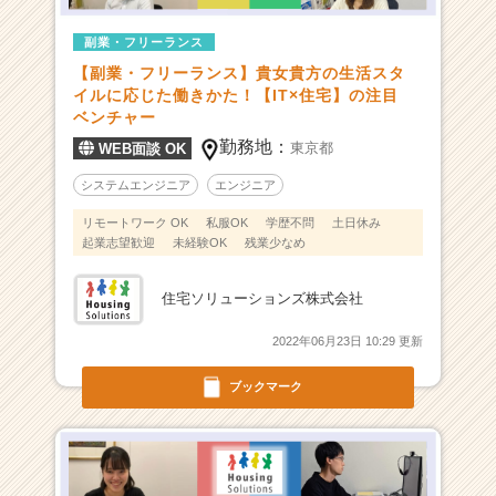
寺
副業・フリーランス
発、
取
【副業・フリーランス】貴女貴方の生活スタ
引
イルに応じた働きかた！【IT×住宅】の注目
先：
ベンチャー
全
勤務地：
東京都
WEB面談 OK
国
3
システムエンジニア
エンジニア
0
リモートワーク OK
私服OK
学歴不問
土日休み
0
起業志望歓迎
未経験OK
残業少なめ
0
社
住宅ソリューションズ株式会社
超
の
2022年06月23日 10:29 更新
急
成
ブックマーク
長
ベ
ン
チ
ャ