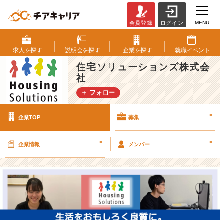
MENU
会員登録
ログイン
住
宅
ソ
求人を
探す
説明会を
探す
企業を
探す
就職
イベント
リ
住宅ソリューションズ株式会
ュ
社
ー
シ
＋ フォロー
ョ
ン
>
企業TOP
募集
ズ
株
式
>
>
企業情報
メンバー
会
社
の
採
用/
求
人