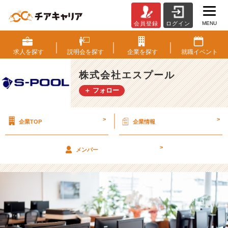
MENU
会員登録
ログイン
オ
ン
ラ
求人を
探す
説明会を
探す
企業を
探す
就職
イベント
イ
ン
株式会社エスプール
就
＋ フォロー
活
で
目
>
>
企業TOP
企業情報
を
引
く
>
メンバー
方
法
【株
式
会
社
エ