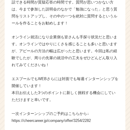
話できる時間が質疑応答の時間です。質問が思いつかない方
e
は、今まで参加した説明会のなかで「勉強になった」と思う質
e
r
問をリストアップし、その中の一つを絶対に質問するというル
C
ールを作ることをお勧めします！
a
r
オンライン就活になり企業側も皆さんも手探り状況だと思いま
e
す。オンラインではやりにくさを感じることも多いと思います
e
が、アピールの方法の幅は広がったと思います。今回は私の経
r）
験でしたが、周りの先輩の就活中の工夫をぜひどんどん取り入
れてみてくださいね！
エスプールでもWEBさらには対面でも毎週インターンシップを
開催しています！
本日お伝えした3つのポイントに新しく挑戦する機会にしてい
ただけますと幸いです。
一次インターンシップのご予約はこちらから↓
https://cheercareer.jp/company/offer/3254/2282