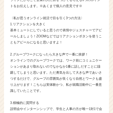
ら
トをお伝えします。※あくまで個人の意見です※
ス
カ
〈私が思うオンライン就活で目を引く3つの方法〉
ウ
1.リアクションを大きく
ト
基本ミュートにしていると思うので表情やジェスチャーでアピ
が
ールしましょう！ZOOMなどではリアクションボタンを使うこ
届
く
ともアピールになると思いますよ！
就
活
2.グループワークになったら大きな声で一番に挨拶！
サ
オンラインでのグループワークでは、ワーク前にコミュニケー
イ
ションがあまり取れないのでなかなか1番に話しだすことに躊
ト
躇してしまうと思います。ただ勇気を出して大きな声であいさ
チ
つするだけで、グループの雰囲気が良くなり自然とワークも盛
ア
キ
り上がります！こちらは実体験かつ、私が就職活動中に一番意
ャ
識していたことです。
リ
ア
3.積極的に質問する
（C
説明会やインターンシップで、学生と人事の方が唯一1対1で会
h