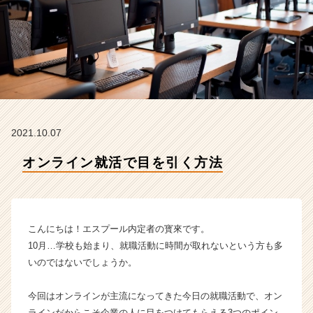
ス
プ
ー
ル
の
タ
イ
ム
ラ
2021.10.07
イ
ン】
オンライン就活で目を引く方法
|
ベ
ン
チ
ャ
こんにちは！エスプール内定者の寳來です。
ー・
10月…学校も始まり、就職活動に時間が取れないという方も多
成
いのではないでしょうか。
長
企
今回はオンラインが主流になってきた今日の就職活動で、オン
業
か
ラインだからこそ企業の人に目をつけてもらえる3つのポイン