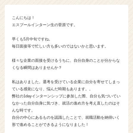
プ
ー
ル
こんにちは！
の
エスプールインターン生の菅原です。
タ
イ
ム
早くも5月中旬ですね。
ラ
毎日面接等で忙しい方も多いのではないかと思います。
イ
ン】
様々な企業の面接を受けるうちに、自分自身のことが分からな
|
くなる瞬間はありませんか？
ベ
ン
私はありました。選考を受けている企業に自分を寄せてしまっ
チ
ャ
ている感覚になり、悩んだ時期もあります。。
ー・
弊社の1dayインターンシップに参加した際、自分も気づいてい
成
なかった自分自身に気づき、就活の進め方を考え直したのはそ
長
んな時です。
企
自分の中心にあるものを認識したことで、就職活動を納得いく
業
形で進めることができるようになりました！
か
ら