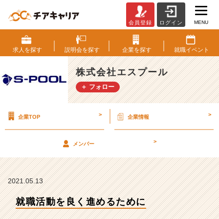
MENU
会員登録
ログイン
就
職
活
求人を
探す
説明会を
探す
企業を
探す
就職
イベント
動
を
株式会社エスプール
良
＋ フォロー
く
進
め
>
>
企業TOP
企業情報
る
た
め
>
メンバー
に
【株
式
会
2021.05.13
社
就職活動を良く進めるために
エ
ス