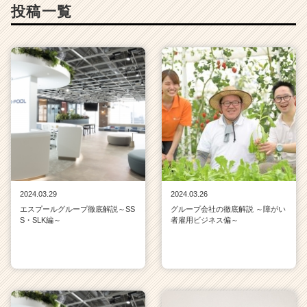
e
投稿一覧
r
C
a
r
e
e
r）
2024.03.29
2024.03.26
エスプールグループ徹底解説～SS
グループ会社の徹底解説 ～障がい
S・SLK編～
者雇用ビジネス偏～