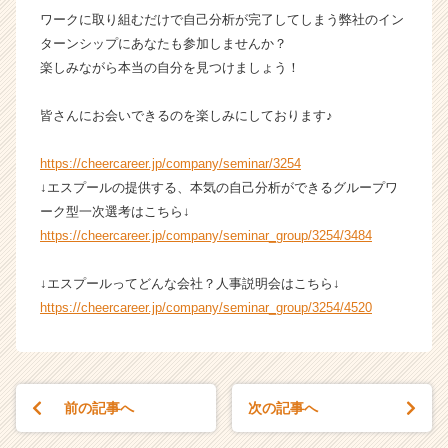
ス
ワークに取り組むだけで自己分析が完了してしまう弊社のイン
カ
ターンシップにあなたも参加しませんか？
ウ
楽しみながら本当の自分を見つけましょう！
ト
が
皆さんにお会いできるのを楽しみにしております♪
届
く
https://cheercareer.jp/company/seminar/3254
就
活
↓エスプールの提供する、本気の自己分析ができるグループワ
サ
ーク型一次選考はこちら↓
イ
https://cheercareer.jp/company/seminar_group/3254/3484
ト
チ
↓エスプールってどんな会社？人事説明会はこちら↓
ア
https://cheercareer.jp/company/seminar_group/3254/4520
キ
ャ
リ
ア
（C
前の記事へ
次の記事へ
h
e