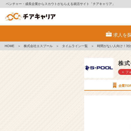
ベンチャー・成長企業からスカウトがもらえる就活サイト「チアキャリア」
時
間
求人を
が
な
HOME
＞
株式会社エスプール
＞
タイムライン一覧
＞
時間がない人向け！3
い
人
向
株式
け！
＋ フ
3
分
で
企業TO
分
か
る！
業
界
研
究