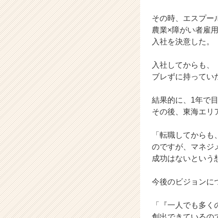
C
a
その時、エスプー
r
農業×障がい者雇
e
入社を決意した。
e
r）
入社してからも、
ブレずに持ってい
結果的に、1年で目
その後、東海エリ
「転職してからも
のですが、マネジ
成功はないという
今後のビジョンに
「『一人でも多く
創出できているの