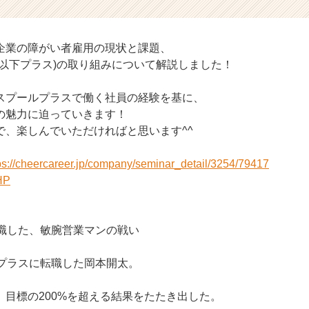
企業の障がい者雇用の現状と課題、
(以下プラス)の取り組みについて解説しました！
スプールプラスで働く社員の経験を基に、
の魅力に迫っていきます！
で、楽しんでいただければと思います^^
ps://cheercareer.jp/company/seminar_detail/3254/79417
P
転職した、敏腕営業マンの戦い
でプラスに転職した岡本開太。
、目標の200%を超える結果をたたき出した。