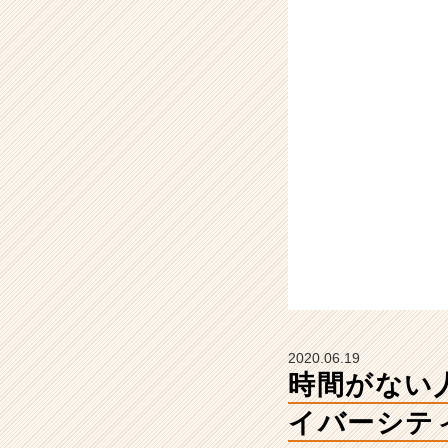
シ
リ
ー
ズ
【ダ
イ
バ
ー
シ
テ
ィ
編
③】
【株
式
会
社
2020.06.19
エ
時間がない
ス
プ
イバーシテ
ー