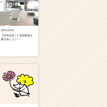
2024.03.01
【25卒必見！】集団面接を
勝ち抜くコツ！！