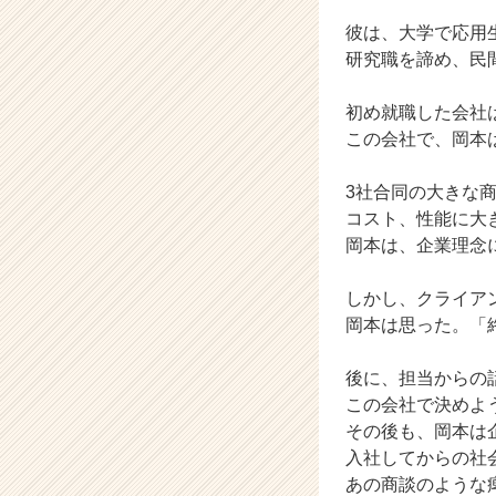
ウ
彼は、大学で応用
ト
研究職を諦め、民
が
届
初め就職した会社
く
就
この会社で、岡本
活
サ
3社合同の大きな
イ
コスト、性能に大
ト
岡本は、企業理念
チ
ア
しかし、クライア
キ
ャ
岡本は思った。「
リ
ア
後に、担当からの
（C
この会社で決めよ
h
その後も、岡本は
e
入社してからの社
e
あの商談のような
r