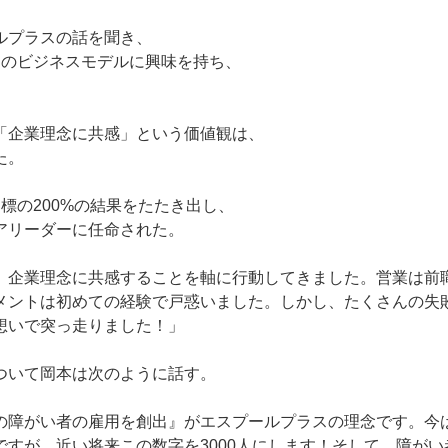
ルプラスの話を聞き、
用のビジネスモデルに興味を持ち、
「企業理念に共感」という価値観は、
た。
標の200%の結果をたたき出し、
アリーダーに任命された。
、企業理念に共感することを軸に行動してきました。営業は前
メントは初めての経験で戸惑いました。しかし、たくさんの失
想いで突っ走りました！」
ついて岡本は次のように話す。
の障がい者の雇用を創出』がエスプールプラスの理念です。今は
ですが、近い将来この数字を3000人にします！そして、障が