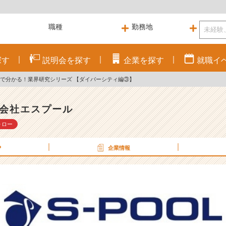
探す
説明会を
探す
企業を
探す
就職
イ
分で分かる！業界研究シリーズ 【ダイバーシティ編③】
会社エスプール
ォロー
P
企業情報