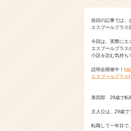
ル
の
タ
イ
前回の記事では、
ム
エスプールプラス
ラ
イ
今回は、実際にエ
ン】
エスプールプラス
|
小説を読む気持ち
ベ
ン
チ
説明会開催中！
htt
ャ
エスプールプラスH
ー・
成
長
第四部 29歳で
企
業
主人公は、29歳
か
ら
ス
転職して一年目で
カ