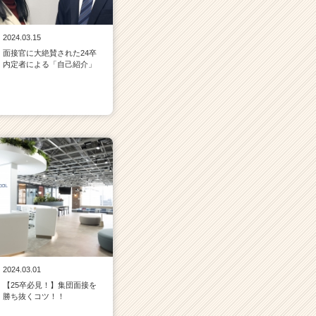
2024.03.15
面接官に大絶賛された24卒
内定者による「自己紹介」
2024.03.01
【25卒必見！】集団面接を
勝ち抜くコツ！！