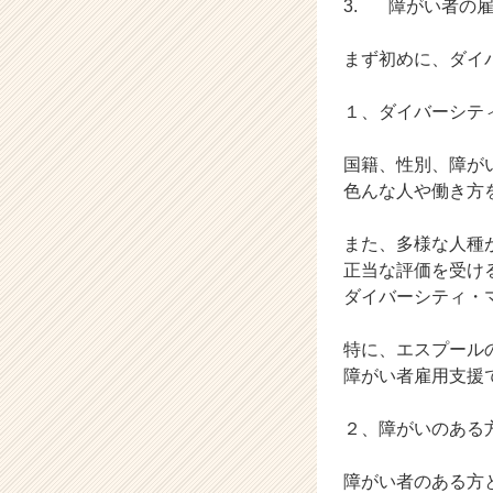
3. 障がい者の
ウ
ト
まず初めに、ダイ
が
届
１、ダイバーシテ
く
就
活
国籍、性別、障が
サ
色んな人や働き方
イ
ト
また、多様な人種
チ
正当な評価を受け
ア
ダイバーシティ・
キ
ャ
リ
特に、エスプール
ア
障がい者雇用支援
（C
h
２、障がいのある
e
e
障がい者のある方
r