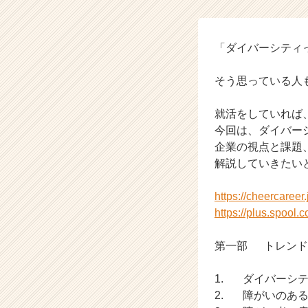
ル
の
タ
イ
「ダイバーシティ
ム
ラ
そう思っている人
イ
ン】
就活をしていれば
|
今回は、ダイバー
ベ
企業の視点と課題
ン
チ
解説していきたい
ャ
ー・
https://cheercaree
成
https://plus.spool.co
長
企
第一部 トレンド
業
か
ら
1. ダイバーシ
ス
2. 障がいのあ
カ