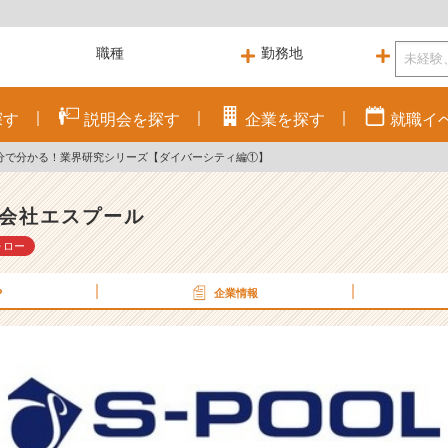
探す
説明会を
探す
企業を
探す
就職
イ
分で分かる！業界研究シリーズ【ダイバーシティ編①】
会社エスプール
ォロー
P
企業情報