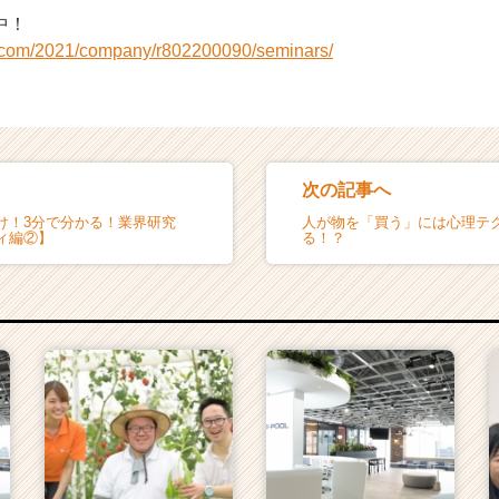
中！
bi.com/2021/company/r802200090/seminars/
次の記事へ
け！3分で分かる！業界研究
人が物を「買う」には心理テ
ィ編②】
る！？