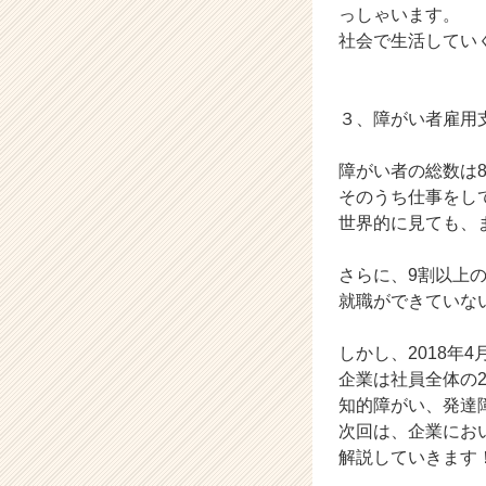
C
っしゃいます。
a
社会で生活してい
r
e
e
３、障がい者雇用
r）
障がい者の総数は8
そのうち仕事をし
世界的に見ても、
さらに、9割以上
就職ができていな
しかし、2018年
企業は社員全体の2
知的障がい、発達
次回は、企業にお
解説していきます