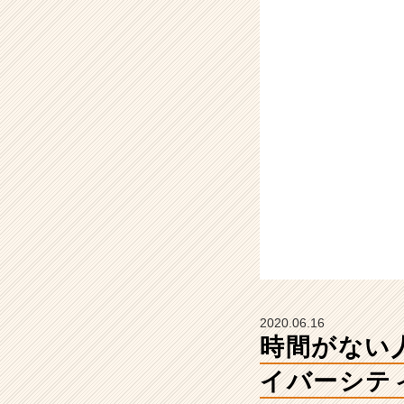
シ
リ
ー
ズ
【ダ
イ
バ
ー
シ
テ
ィ
編
①】
【株
式
会
社
2020.06.16
エ
時間がない
ス
プ
イバーシテ
ー