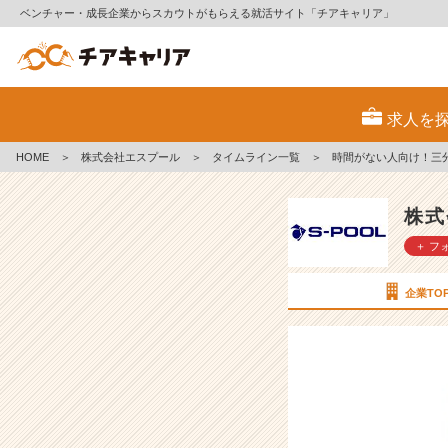
ベンチャー・成長企業からスカウトがもらえる就活サイト「チアキャリア」
時
間
求人を
が
な
HOME
＞
株式会社エスプール
＞
タイムライン一覧
＞
時間がない人向け！三
い
人
向
株式
け！
＋ フ
三
分
で
企業TO
分
か
る！
業
界
研
究