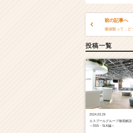
ス
カ
ウ
ト
前の記事へ
が
価値観って…ど
届
く
投稿一覧
就
活
サ
イ
ト
チ
ア
キ
ャ
リ
ア
（C
2024.03.29
h
エスプールグループ徹底解説
e
～SSS・SLK編～
e