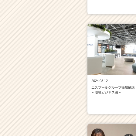
r
C
a
r
e
e
r）
2024.03.12
エスプールグループ徹底解説
～環境ビジネス編～