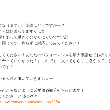
)
になりますが、準備はどうですかー？
ころは始まってますが…笑
響もあって動きが分かりにくいですね汗
も同じです。焦らずに対応してみてください！
してください！あなたのパフォーマンスを最大限話せてお祈り
『合っていなかった！』これです！入ってからここ違うってこ
いです！
いる人達と働いていきましょー！
が起こらないように必ず価値観分析を行います！
是非、参加しに来てくださーい٩(•̀ω•́٩)≡
on-navi.com/company/seminar/3254