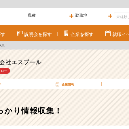
探す
説明会を
探す
企業を
探す
就職
イ
収集！
会社エスプール
ォロー
P
企業情報
っかり情報収集！