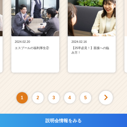
2024.02.20
2024.02.16
エスプールの福利厚生②
【25卒必見！】面接への臨
み方！
1
2
3
4
5
説明会情報をみる