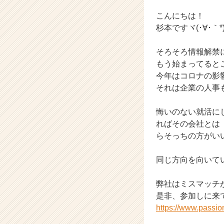
ー
こんにちは！
ル
の
杉本ですヾ(･∀･｀*
タ
イ
そろそろ情報解禁
ム
もう始まってると
ラ
今年はコロナの影
イ
それは企業の人事
ン】
|
ベ
悔いのない就活に
ン
ればその会社とは
チ
らそっちの方がい
ャ
ー・
同じ方向を向いて
成
長
弊社はミスマッチ
企
業
か
https://www.passi
ら