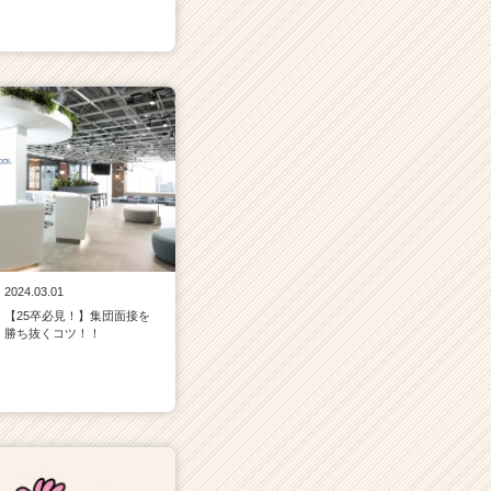
2024.03.01
【25卒必見！】集団面接を
勝ち抜くコツ！！