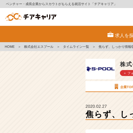
ベンチャー・成長企業からスカウトがもらえる就活サイト「チアキャリア」
焦
ら
求人を
ず、
し
HOME
＞
株式会社エスプール
＞
タイムライン一覧
＞
焦らず、しっかり情報
っ
か
り
株式
情
＋ フ
報
収
集！
企業TO
【株
式
会
2020.02.27
社
焦らず、し
エ
ス
プ