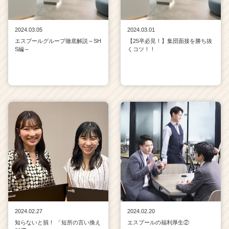
2024.03.05
2024.03.01
エスプールグループ徹底解説～SH
【25卒必見！】集団面接を勝ち抜
S編～
くコツ！！
2024.02.27
2024.02.20
知らないと損！ 「短所の言い換え
エスプールの福利厚生②