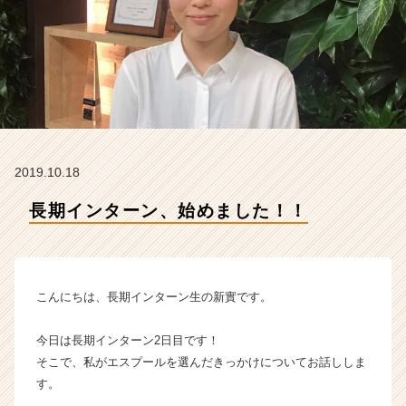
ー
ル
の
タ
イ
ム
ラ
イ
ン】
2019.10.18
|
ベ
長期インターン、始めました！！
ン
チ
ャ
ー・
成
こんにちは、長期インターン生の新實です。
長
企
今日は長期インターン2日目です！
業
そこで、私がエスプールを選んだきっかけについてお話ししま
か
す。
ら
ス