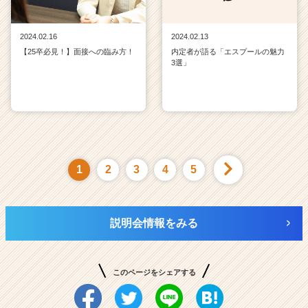
2024.02.16
2024.02.13
【25卒必見！】面接への臨み方！
内定者が語る「エスプールの魅力
3選」
1
2
3
4
5
説明会情報をみる
このページをシェアする