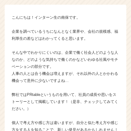
イ
ン】
|
こんにちは！インターン生の南保です。
ベ
ン
企業を調べているうちになんとなく業界や、会社の規模感、福
チ
ャ
利厚生の差などはわかってくると思います。
ー・
成
そんな中でわかりにくいのは、企業で働く社会人どのような人
長
なのか、どのような気持ちで働くのかなどいわゆる社風やモチ
企
ベーションの部分です。
業
人事の人とは合う機会は増えますが、それ以外の人とかかわる
か
機会って意外に少ないですよね…
ら
ス
カ
弊社ではPRtableというものを用いて、社員の成長や思いをス
ウ
トーリーとして掲載しています！（是非、チェックしてみてく
ト
ださい。）
が
届
個人で考え方や感じ方は違いますが、自分と似た考え方や感じ
く
方をする人を知ることで、新しい発見があるかもしれません！
就