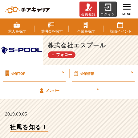
MENU
会員登録
ログイン
社
風
を
求人を
探す
説明会を
探す
企業を
探す
就職
イベント
知
る！
株式会社エスプール
【株
＋ フォロー
式
会
社
>
>
企業TOP
企業情報
エ
ス
プ
>
メンバー
ー
ル
の
タ
2019.09.05
イ
社風を知る！
ム
ラ