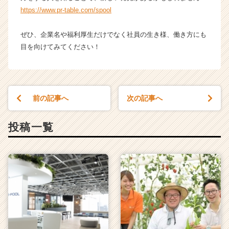
活
https://www.pr-table.com/spool
サ
イ
ぜひ、企業名や福利厚生だけでなく社員の生き様、働き方にも
ト
目を向けてみてください！
チ
ア
キ
ャ
リ
前の記事へ
次の記事へ
ア
（C
投稿一覧
h
e
e
r
C
a
r
e
e
r）