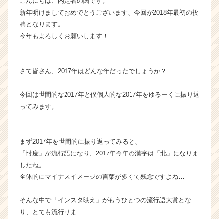
こんにちは、内定者の関です。
ン
新年明けましておめでとうございます、今回が2018年最初の投
チ
稿となります。
ャ
今年もよろしくお願いします！
ー・
成
長
企
さて皆さん、2017年はどんな年だったでしょうか？
業
か
今回は世間的な2017年と僕個人的な2017年をゆるーくに振り返
ら
ってみます。
ス
カ
ウ
まず2017年を世間的に振り返ってみると、
ト
が
「忖度」が流行語になり、2017年今年の漢字は「北」になりま
届
したね。
く
全体的にマイナスイメージの言葉が多くて残念ですよね…
就
活
そんな中で「インスタ映え」がもうひとつの流行語大賞とな
サ
り、とても流行りま
イ