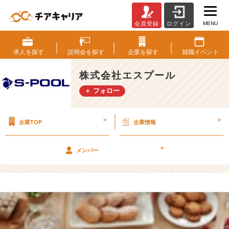
MENU
会員登録
ログイン
関、
イ
ン
求人を
探す
説明会を
探す
企業を
探す
就職
イベント
ス
タ
株式会社エスプール
は
＋ フォロー
じ
め
る
>
>
企業TOP
企業情報
っ
て
よ
>
メンバー
（エ
ス
プ
ー
ル
内
定