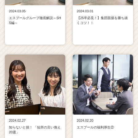
2024.03.05
2024.03.01
エスプールグループ徹底解説～SH
【25卒必見！】集団面接を勝ち抜
S編～
くコツ！！
2024.02.27
2024.02.20
知らないと損！ 「短所の言い換え
エスプールの福利厚生②
20選」