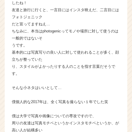
したね！
ト
チ
友達と旅行に行くと、一言目にはインスタ映えだ、二言目には
ア
フォトジェニック
キ
だと宣ってますねえ…
ャ
ちなみに、本当はphotogenicってモノや場所に対して使うのは
リ
一般的ではないそ
ア
うです。
（C
基本的には写真写りの良い人に対して使われることが多く、顔
h
e
立ちが整っていた
e
り、スタイルがよかったりする人のことを指す言葉だそうで
r
す。
C
a
そんな小ネタはいいとして…
r
e
僕個人的な2017年は、全く写真を撮らない１年でした笑
e
r）
僕は大学で写真や画像についての専攻ですので、
周りの友達は写真モチベというかインスタモチベというか、が
高い人が結構多い