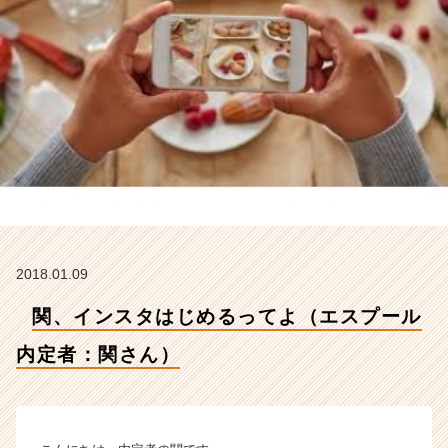
者：
関
さ
ん）
【株
式
会
社
エ
ス
プ
ー
ル
2018.01.09
の
タ
関、インスタはじめるってよ（エスプール
イ
ム
内定者：関さん）
ラ
イ
ン】
|
ベ