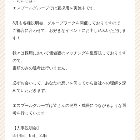
こんにちは！
ー・
エスプールグループでは夏採用を実施中です。
成
長
8月も各種説明会、グループワークを開催しておりますので
企
ご都合に合わせて、お好きなイベントにお申し込みいただけま
業
す！
か
ら
ス
我々は採用において価値観のマッチングを重要視しております
カ
ので、
ウ
書類のみの選考は行いません。
ト
が
必ずお会いして、あなたの想いを伺ってから当社への理解を深
届
めていただきます。
く
就
活
エスプールグループは皆さんの発見・成長につながるような選
サ
考を行っています！！
イ
ト
【人事説明会】
チ
8月4日、8日、23日
ア