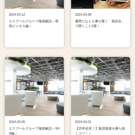
2024.03.12
2024.03.08
エスプールグループ徹底解説～環
優秀だなと人事が驚く「座談会」
境ビジネス編～
で聞くこと5選！
2024.03.05
2024.03.01
エスプールグループ徹底解説～SH
【25卒必見！】集団面接を勝ち抜
S編～
くコツ！！