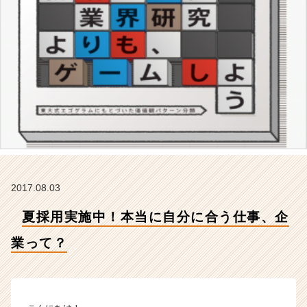
て？
【株
式
会
社
エ
ス
プ
ー
ル
の
タ
イ
2017.08.03
ム
ラ
夏採用実施中！本当に自分に合う仕事、企
イ
ン】
業って？
|
ベ
ン
チ
ャ