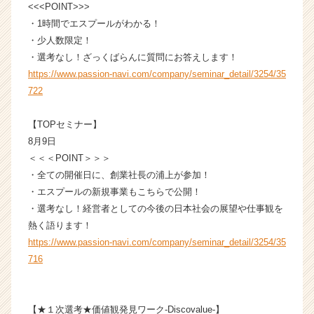
<<<POINT>>>
キ
ャ
・1時間でエスプールがわかる！
リ
・少人数限定！
ア
・選考なし！ざっくばらんに質問にお答えします！
（C
https://www.passion-navi.com/company/seminar_detail/3254/35
h
722
e
e
【TOPセミナー】
r
C
8月9日
a
＜＜＜POINT＞＞＞
r
・全ての開催日に、創業社長の浦上が参加！
e
・エスプールの新規事業もこちらで公開！
e
・選考なし！経営者としての今後の日本社会の展望や仕事観を
r）
熱く語ります！
https://www.passion-navi.com/company/seminar_detail/3254/35
716
【★１次選考★価値観発見ワーク-Discovalue-】