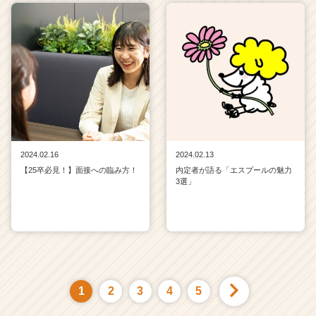
2024.02.16
2024.02.13
【25卒必見！】面接への臨み方！
内定者が語る「エスプールの魅力
3選」
1
2
3
4
5