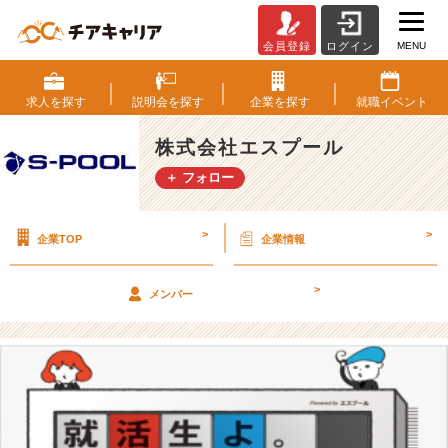
MENU
会員登録
ログイン
夏
採
用
求人を
探す
説明会を
探す
企業を
探す
就職
イベント
実
施
株式会社エスプール
中！
＋ フォロー
本
当
に
>
>
企業TOP
企業情報
自
分
に
>
メンバー
合
う
仕
事、
企
業
っ