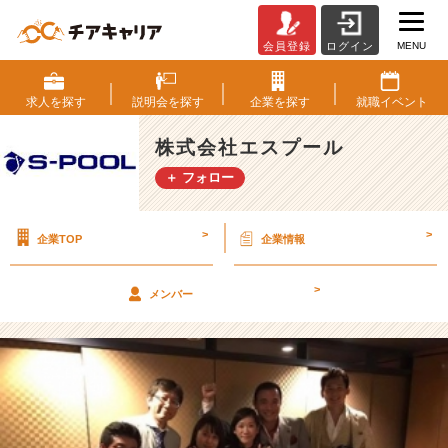
MENU
会員登録
ログイン
▽
女
性
求人を
探す
説明会を
探す
企業を
探す
就職
イベント
の
み
株式会社エスプール
の
＋ フォロー
拠
点
▽
>
>
企業TOP
企業情報
【株
式
会
>
メンバー
社
エ
ス
プ
ー
ル
の