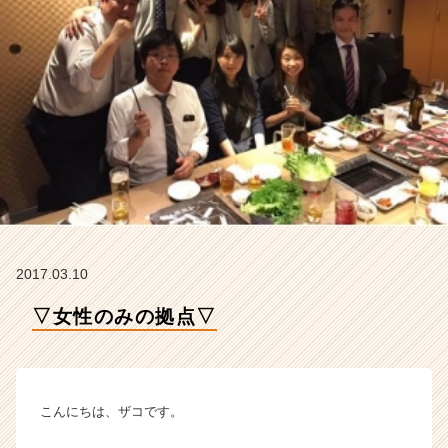
タ
イ
ム
ラ
イ
ン】
|
ベ
ン
チ
ャ
ー・
成
2017.03.10
長
企
▽女性のみの拠点▽
業
か
ら
ス
カ
こんにちは、ザコです。
ウ
ト