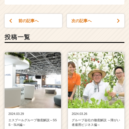
r
e
e
前の記事へ
次の記事へ
r）
投稿一覧
2024.03.29
2024.03.26
エスプールグループ徹底解説～SS
グループ会社の徹底解説 ～障がい
S・SLK編～
者雇用ビジネス偏～