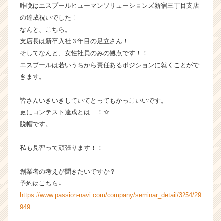
昨晩はエスプールヒューマンソリューションズ新宿三丁目支店
が
の達成祝いでした！
届
なんと、こちら。
く
就
支店長は新卒入社３年目の足立さん！
活
そしてなんと、女性社員のみの拠点です！！
サ
エスプールは若いうちから責任あるポジションに就くことがで
イ
きます。
ト
チ
皆さんいきいきしていてとってもかっこいいです。
ア
更にコンテスト達成とは…！☆
キ
ャ
脱帽です。
リ
ア
私も見習って頑張ります！！
（C
h
創業者の考えが聞きたいですか？
e
予約はこちら↓
e
https://www.passion-navi.com/company/seminar_detail/3254/29
r
C
949
a