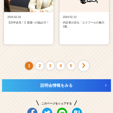
2024.02.16
2024.02.13
【25卒必見！】面接への臨み方！
内定者が語る「エスプールの魅力
3選」
1
2
3
4
5
説明会情報をみる
このページをシェアする