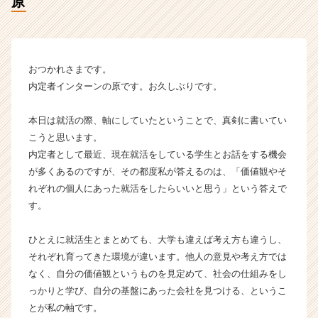
原
原
【株
式
会
社
おつかれさまです。
エ
内定者インターンの原です。お久しぶりです。
ス
プ
本日は就活の際、軸にしていたということで、真剣に書いてい
ー
こうと思います。
ル
の
内定者として最近、現在就活をしている学生とお話をする機会
タ
が多くあるのですが、その都度私が答えるのは、「価値観やそ
イ
れぞれの個人にあった就活をしたらいいと思う」という答えで
ム
す。
ラ
イ
ひとえに就活生とまとめても、大学も違えば考え方も違うし、
ン】
それぞれ育ってきた環境が違います。他人の意見や考え方では
|
ベ
なく、自分の価値観というものを見定めて、社会の仕組みをし
ン
っかりと学び、自分の基盤にあった会社を見つける、というこ
チ
とが私の軸です。
ャ