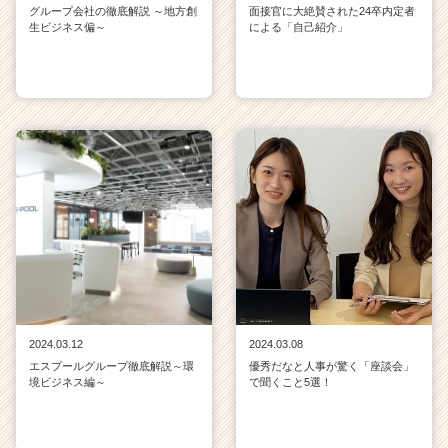
グループ会社の徹底解説 ～地方創
面接官に大絶賛された24卒内定者
生ビジネス偏～
による「自己紹介」
2024.03.12
2024.03.08
エスプールグループ徹底解説～環
優秀だなと人事が驚く「座談会」
境ビジネス編～
で聞くこと5選！