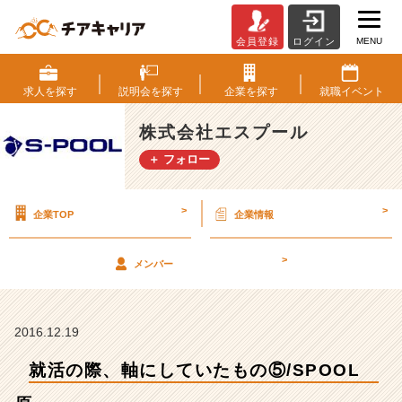
MENU
会員登録
ログイン
就
活
の
求人を
探す
説明会を
探す
企業を
探す
就職
イベント
際、
軸
株式会社エスプール
に
＋ フォロー
し
て
い
>
>
企業TOP
企業情報
た
も
の
>
メンバー
⑤/
S
P
O
2016.12.19
O
就活の際、軸にしていたもの⑤/SPOOL
L