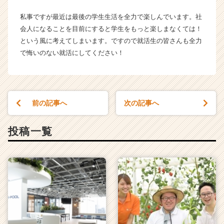
ー・
私事ですが最近は最後の学生生活を全力で楽しんでいます。社
成
会人になることを目前にすると学生をもっと楽しまなくては！
長
という風に考えてしまいます。ですので就活生の皆さんも全力
企
業
で悔いのない就活にしてください！
か
ら
ス
カ
前の記事へ
次の記事へ
ウ
ト
が
投稿一覧
届
く
就
活
サ
イ
ト
チ
ア