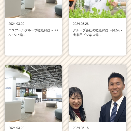
キ
ャ
リ
ア
2024.03.29
2024.03.26
（C
エスプールグループ徹底解説～SS
グループ会社の徹底解説 ～障がい
h
S・SLK編～
者雇用ビジネス偏～
e
e
r
C
a
r
e
e
r）
2024.03.22
2024.03.15